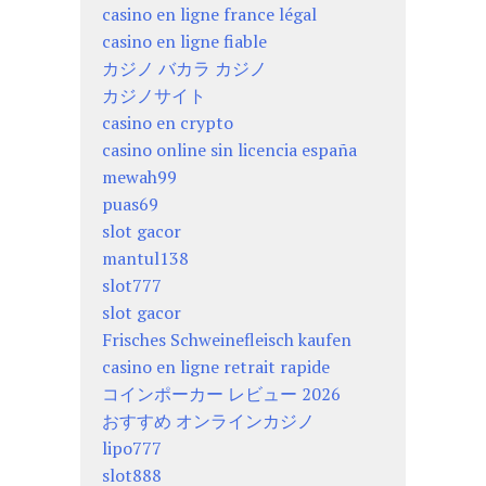
casino en ligne france légal
casino en ligne fiable
カジノ バカラ カジノ
カジノサイト
casino en crypto
casino online sin licencia españa
mewah99
puas69
slot gacor
mantul138
slot777
slot gacor
Frisches Schweinefleisch kaufen
casino en ligne retrait rapide
コインポーカー レビュー 2026
おすすめ オンラインカジノ
lipo777
slot888