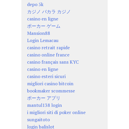
depo 5k
カジノ バカラ カジノ
casino en ligne
ポーカー ゲーム
Mansion88
Login Lemacau
casino retrait rapide
casino online france
casino français sans KYC
casino en ligne
casino esteri sicuri
migliori casino bitcoin
bookmaker scommesse
ポーカー アプリ
mantul138 login
i migliori siti di poker online
sungaitoto
login balislot