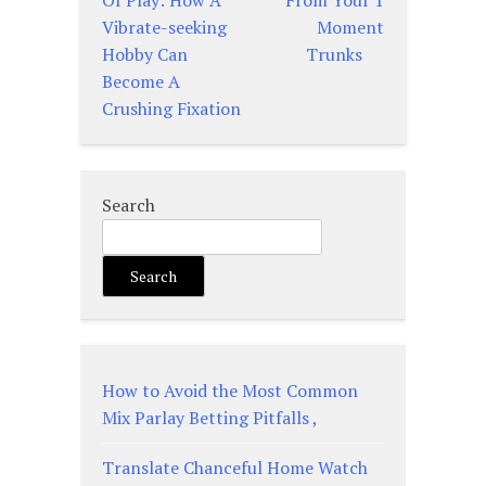
Of Play: How A
From Your 1
navigation
Vibrate-seeking
Moment
Hobby Can
Trunks
Become A
Crushing Fixation
Search
Search
How to Avoid the Most Common
Mix Parlay Betting Pitfalls ,
Translate Chanceful Home Watch