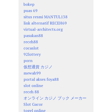
bokep
puas 69
situs resmi MANTUL138
link alternatif RECEH69
virtual-architects.org
pasukan88
receh88
cocaslot
92lottery
porn
仮想通貨 カジノ
mewah99
portal akses foya88
slot online
receh 88
オンライン カジノ ブック メーカー
Slot Gacor
togel online