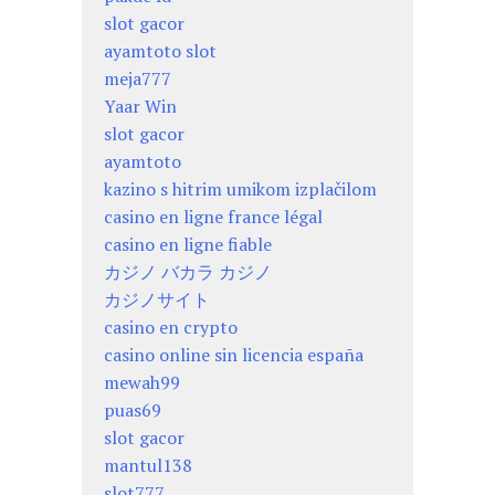
slot gacor
ayamtoto slot
meja777
Yaar Win
slot gacor
ayamtoto
kazino s hitrim umikom izplačilom
casino en ligne france légal
casino en ligne fiable
カジノ バカラ カジノ
カジノサイト
casino en crypto
casino online sin licencia españa
mewah99
puas69
slot gacor
mantul138
slot777