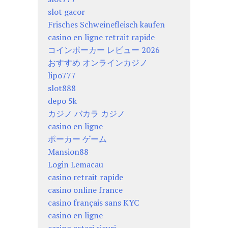
slot gacor
Frisches Schweinefleisch kaufen
casino en ligne retrait rapide
コインポーカー レビュー 2026
おすすめ オンラインカジノ
lipo777
slot888
depo 5k
カジノ バカラ カジノ
casino en ligne
ポーカー ゲーム
Mansion88
Login Lemacau
casino retrait rapide
casino online france
casino français sans KYC
casino en ligne