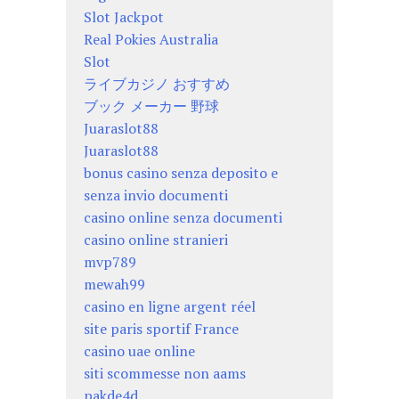
Slot Jackpot
Real Pokies Australia
Slot
ライブカジノ おすすめ
ブック メーカー 野球
Juaraslot88
Juaraslot88
bonus casino senza deposito e
senza invio documenti
casino online senza documenti
casino online stranieri
mvp789
mewah99
casino en ligne argent réel
site paris sportif France
casino uae online
siti scommesse non aams
pakde4d