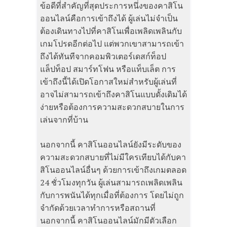
ข้อดีที่สำคัญที่สุดประการหนึ่งของคาสิโน
ออนไลน์คือการเข้าถึงได้ ผู้เล่นไม่จำเป็น
ต้องเดินทางไปที่คาสิโนเพื่อเพลิดเพลินกับ
เกมโปรดอีกต่อไป แต่พวกเขาสามารถเข้า
ถึงได้ทันทีจากคอมพิวเตอร์เดสก์ท็อป
แล็ปท็อป สมาร์ทโฟน หรือแท็บเล็ต การ
เข้าถึงนี้ได้เปิดโอกาสใหม่สำหรับผู้เล่นที่
อาจไม่สามารถเข้าถึงคาสิโนแบบดั้งเดิมได้
ง่ายหรือต้องการความสะดวกสบายในการ
เล่นจากที่บ้าน
นอกจากนี้ คาสิโนออนไลน์ยังมีระดับของ
ความสะดวกสบายที่ไม่มีใครเทียบได้กับคา
สิโนออนไลน์อื่นๆ ด้วยการเข้าถึงเกมตลอด
24 ชั่วโมงทุกวัน ผู้เล่นสามารถเพลิดเพลิน
กับการพนันได้ทุกเมื่อที่ต้องการ โดยไม่ถูก
จำกัดด้วยเวลาทำการหรือสถานที่
นอกจากนี้ คาสิโนออนไลน์มักมีตัวเลือก