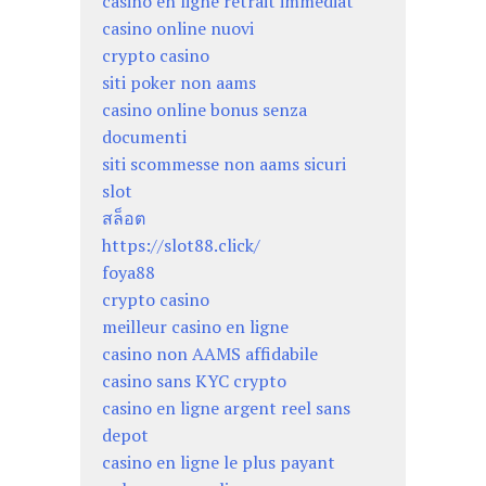
casino en ligne retrait immédiat
casino online nuovi
crypto casino
siti poker non aams
casino online bonus senza
documenti
siti scommesse non aams sicuri
slot
สล็อต
https://slot88.click/
foya88
crypto casino
meilleur casino en ligne
casino non AAMS affidabile
casino sans KYC crypto
casino en ligne argent reel sans
depot
casino en ligne le plus payant