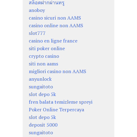
สล็อตฝากผ่านทรู
anoboy
casino sicuri non AAMS
casino online non AAMS
slot777
casino en ligne france
siti poker online
crypto casino
siti non aams
migliori casino non AAMS
anyunlock
sungaitoto
slot depo 5k
fren balata temizleme spreyi
Poker Online Terpercaya
slot depo 5k
deposit 5000
sungaitoto