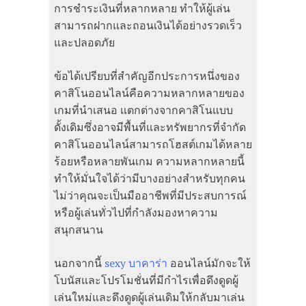
การชำระเงินที่หลากหลาย ทำให้ผู้เล่น
สามารถฝากและถอนเงินได้อย่างรวดเร็ว
และปลอดภัย
ข้อได้เปรียบที่สำคัญอีกประการหนึ่งของ
คาสิโนออนไลน์คือความหลากหลายของ
เกมที่นำเสนอ แตกต่างจากคาสิโนแบบ
ดั้งเดิมซึ่งอาจมีพื้นที่และทรัพยากรที่จำกัด
คาสิโนออนไลน์สามารถโฮสต์เกมได้หลาย
ร้อยหรือหลายพันเกม ความหลากหลายนี้
ทำให้มั่นใจได้ว่ามีบางอย่างสำหรับทุกคน
ไม่ว่าคุณจะเป็นมืออาชีพที่มีประสบการณ์
หรือผู้เล่นทั่วไปที่กำลังมองหาความ
สนุกสนาน
นอกจากนี้
sexy บาคาร่า
ออนไลน์มักจะให้
โบนัสและโปรโมชั่นที่มีกำไรเพื่อดึงดูดผู้
เล่นใหม่และดึงดูดผู้เล่นเดิมให้กลับมาเล่น