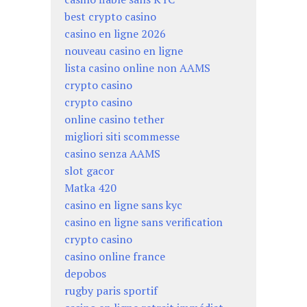
best crypto casino
casino en ligne 2026
nouveau casino en ligne
lista casino online non AAMS
crypto casino
crypto casino
online casino tether
migliori siti scommesse
casino senza AAMS
slot gacor
Matka 420
casino en ligne sans kyc
casino en ligne sans verification
crypto casino
casino online france
depobos
rugby paris sportif