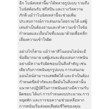
อีก โบนัสเหล่านี้มาได้หลายรูปแบบ รวมถึง
โบนัสต้อนรับ ฟรีสปิน และรางวัลความ
ภักดี แม้ว่าโบนัสเหล่านี้จะช่วยเพิ่ม
ประสบการณ์การเล่นเกมโดยรวมได้ แต่ผู้
เล่นจำเป็นต้องอ่านและทำความเข้าใจข้อ
กำหนดและเงื่อนไขที่แนบมาด้วยเพื่อหลีก
เลี่ยงความเข้าใจผิด
อย่างไรก็ตาม แม้ว่าคาสิโนออนไลน์จะมี
ข้อดีมากมาย แต่ผู้เล่นจะต้องเล่นการพนัน
อย่างมีความรับผิดชอบเป็นสิ่งสำคัญ เช่น
เดียวกับการพนันทุกรูปแบบ การเล่นเกม
ออนไลน์สามารถเสพติดได้ และจำเป็นต้อง
กำหนดขีดจำกัดและยึดมั่นในสิ่งเหล่านั้น
แนวทางปฏิบัติในการพนันอย่างมีความรับ
ผิดชอบ ได้แก่ การกำหนดงบประมาณ การ
หยุดพัก และการขอความช่วยเหลือหาก
การพนันเริ่มส่งผลเสียต่อชีวิตของคุณ