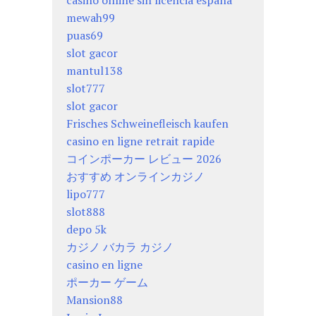
casino online sin licencia españa
mewah99
puas69
slot gacor
mantul138
slot777
slot gacor
Frisches Schweinefleisch kaufen
casino en ligne retrait rapide
コインポーカー レビュー 2026
おすすめ オンラインカジノ
lipo777
slot888
depo 5k
カジノ バカラ カジノ
casino en ligne
ポーカー ゲーム
Mansion88