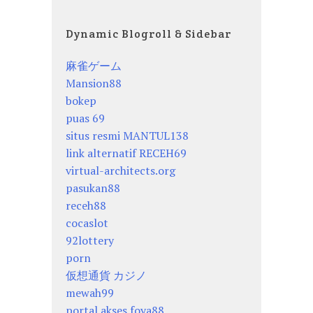
Dynamic Blogroll & Sidebar
麻雀ゲーム
Mansion88
bokep
puas 69
situs resmi MANTUL138
link alternatif RECEH69
virtual-architects.org
pasukan88
receh88
cocaslot
92lottery
porn
仮想通貨 カジノ
mewah99
portal akses foya88