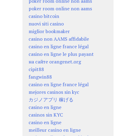
poker room online non aams
poker room online non aams
casino bitcoin
nuovi siti casino
miglior bookmaker
casino non AAMS affidabile
casino en ligne france légal
casino en ligne le plus payant
на сайте orangenet.org
cipit88
fangwin88
casino en ligne france légal
mejores casinos sin kyc
カジノアプリ 稼げる
casino en ligne
casinos sin KYC
casino en ligne
meilleur casino en ligne