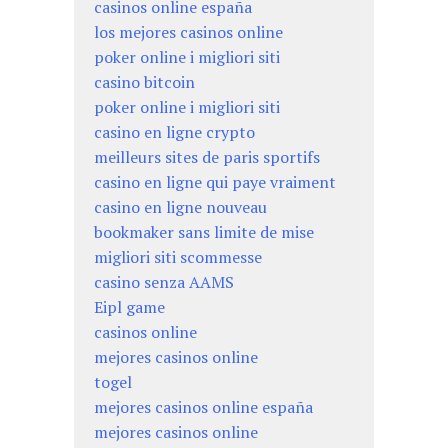
casinos online españa
los mejores casinos online
poker online i migliori siti
casino bitcoin
poker online i migliori siti
casino en ligne crypto
meilleurs sites de paris sportifs
casino en ligne qui paye vraiment
casino en ligne nouveau
bookmaker sans limite de mise
migliori siti scommesse
casino senza AAMS
Eipl game
casinos online
mejores casinos online
togel
mejores casinos online españa
mejores casinos online