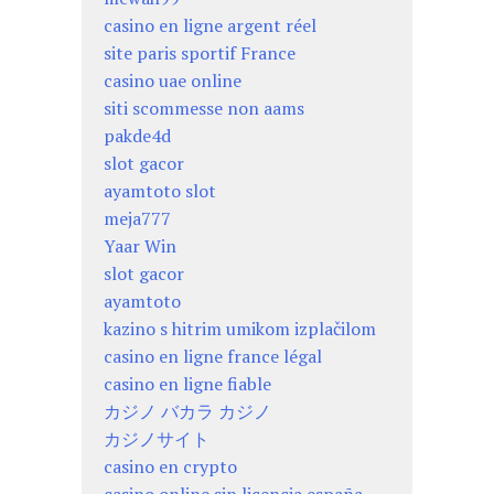
casino en ligne argent réel
site paris sportif France
casino uae online
siti scommesse non aams
pakde4d
slot gacor
ayamtoto slot
meja777
Yaar Win
slot gacor
ayamtoto
kazino s hitrim umikom izplačilom
casino en ligne france légal
casino en ligne fiable
カジノ バカラ カジノ
カジノサイト
casino en crypto