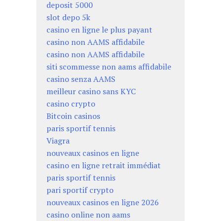
deposit 5000
slot depo 5k
casino en ligne le plus payant
casino non AAMS affidabile
casino non AAMS affidabile
siti scommesse non aams affidabile
casino senza AAMS
meilleur casino sans KYC
casino crypto
Bitcoin casinos
paris sportif tennis
Viagra
nouveaux casinos en ligne
casino en ligne retrait immédiat
paris sportif tennis
pari sportif crypto
nouveaux casinos en ligne 2026
casino online non aams