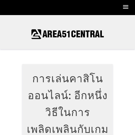
Skip
to
content
การเล่นคาสิโน
ออนไลน์: อีกหนึ่ง
วิธีในการ
เพลิดเพลินกับเกม