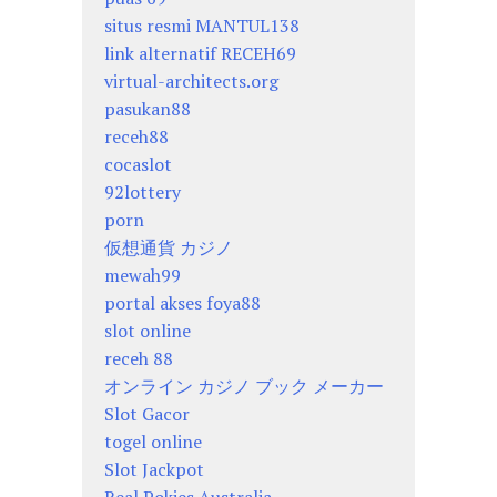
situs resmi MANTUL138
link alternatif RECEH69
virtual-architects.org
pasukan88
receh88
cocaslot
92lottery
porn
仮想通貨 カジノ
mewah99
portal akses foya88
slot online
receh 88
オンライン カジノ ブック メーカー
Slot Gacor
togel online
Slot Jackpot