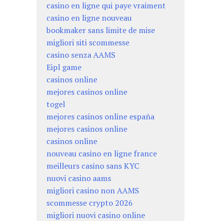
casino en ligne qui paye vraiment
casino en ligne nouveau
bookmaker sans limite de mise
migliori siti scommesse
casino senza AAMS
Eipl game
casinos online
mejores casinos online
togel
mejores casinos online españa
mejores casinos online
casinos online
nouveau casino en ligne france
meilleurs casino sans KYC
nuovi casino aams
migliori casino non AAMS
scommesse crypto 2026
migliori nuovi casino online