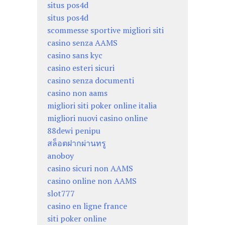
situs pos4d
situs pos4d
scommesse sportive migliori siti
casino senza AAMS
casino sans kyc
casino esteri sicuri
casino senza documenti
casino non aams
migliori siti poker online italia
migliori nuovi casino online
88dewi penipu
สล็อตฝากผ่านทรู
anoboy
casino sicuri non AAMS
casino online non AAMS
slot777
casino en ligne france
siti poker online