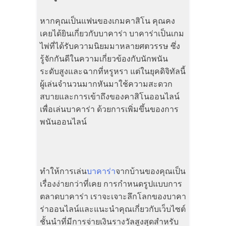
หากคุณเป็นแฟนของเกมคาสิโน
คุณคง
เคยได้ยินเกี่ยวกับบาคาร่า
บาคาร่าเป็นเกม
ไพ่ที่ได้รับความนิยมมาหลายศตวรรษ
ซึ่ง
รู้จักกันดีในความเกี่ยวข้องกับนักพนัน
ระดับสูงและฉากที่หรูหรา
แต่ในยุคดิจิทัลนี้
ผู้เล่นจำนวนมากหันมาใช้ความสะดวก
สบายและการเข้าถึงของคาสิโนออนไลน์
เพื่อเล่นบาคาร่า
ด้วยการเพิ่มขึ้นของการ
พนันออนไลน์
บาคาร่า
ทำให้การเล่น
จากบ้านของคุณเป็น
เรื่องง่ายกว่าที่เคย
การกำหนดรูปแบบการ
ตลาดบาคาร่า
เราจะเจาะลึกโลกของบาคา
ร่าออนไลน์และแนะนำคุณเกี่ยวกับเว็บไซต์
ชั้นนำที่มีการจ่ายเงินรางวัลสูงสุดสำหรับ