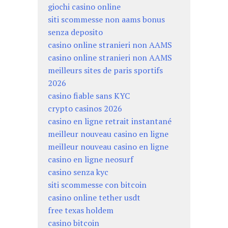
giochi casino online
siti scommesse non aams bonus
senza deposito
casino online stranieri non AAMS
casino online stranieri non AAMS
meilleurs sites de paris sportifs
2026
casino fiable sans KYC
crypto casinos 2026
casino en ligne retrait instantané
meilleur nouveau casino en ligne
meilleur nouveau casino en ligne
casino en ligne neosurf
casino senza kyc
siti scommesse con bitcoin
casino online tether usdt
free texas holdem
casino bitcoin