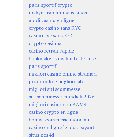
paris sportif crypto
no kyc arab online casinos
appli casino en ligne
crypto casino sans KYC
casino live sans KYC
crypto casinos
casino retrait rapide
bookmaker sans limite de mise
paris sportif
migliori casino online stranieri
poker online migliori siti
migliori siti scommesse
siti scommesse mondiali 2026
migliori casino non AAMS
casino crypto en ligne
bonus scommesse mondiali
casino en ligne le plus payant
situs pos4d