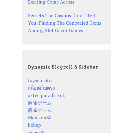
Exciting Come Across
Secrets The Casinos Don T Tell
You: Finding The Concealed Gems
Among Slot Gacor Games
Dynamic Blogroll & Sidebar
taysentoto
สล็อตเว็บตรง
aztec paradise uk
麻雀ゲーム
麻雀ゲーム
Mansion88
bokep
puas 69