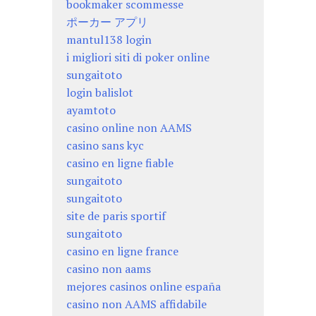
bookmaker scommesse
ポーカー アプリ
mantul138 login
i migliori siti di poker online
sungaitoto
login balislot
ayamtoto
casino online non AAMS
casino sans kyc
casino en ligne fiable
sungaitoto
sungaitoto
site de paris sportif
sungaitoto
casino en ligne france
casino non aams
mejores casinos online españa
casino non AAMS affidabile