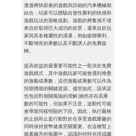
透過將快節奏的遊戲與詳細的汽車機械相
結合，玩家可以體驗自發性勝利的快感和
遊戲玩法的策略規劃。遊戲的興奮感不僅
來自於取得巨大成功的前景，還來自於玩
家與其各種屬性的溝通，例如級聯勝利、
不斷增長的乘數以及不斷誘人的免費旋
轉。
提高收益的最重要可能性之一取決於免費
遊戲模式，其中遊戲玩家可能會遇到堆疊
的激勵或乘數，這些激勵或乘數可以作為
預期價值的關鍵資源。儘管如此，該承諾
也包括對相關風險的理解;雖然存在高乘
數的可能性，但如果不注意，波動性可能
會導致同樣明顯的下跌。因此，執行嚴格
的止損和止盈行動對於在享受遊戲樂趣的
同時保持貨幣健康至關重要。在這種腎上
腺素飆升的氛圍中，認識到何時兌現或繼