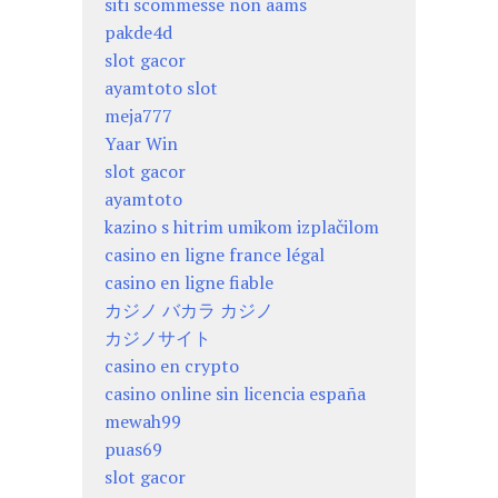
siti scommesse non aams
pakde4d
slot gacor
ayamtoto slot
meja777
Yaar Win
slot gacor
ayamtoto
kazino s hitrim umikom izplačilom
casino en ligne france légal
casino en ligne fiable
カジノ バカラ カジノ
カジノサイト
casino en crypto
casino online sin licencia españa
mewah99
puas69
slot gacor