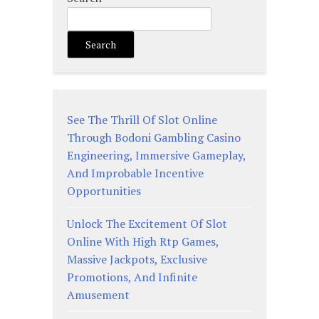
Search
See The Thrill Of Slot Online
Through Bodoni Gambling Casino
Engineering, Immersive Gameplay,
And Improbable Incentive
Opportunities
Unlock The Excitement Of Slot
Online With High Rtp Games,
Massive Jackpots, Exclusive
Promotions, And Infinite
Amusement