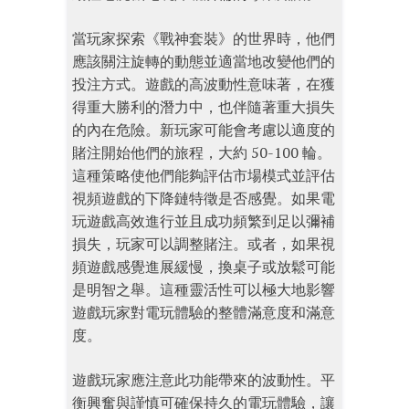
當玩家探索《戰神套裝》的世界時，他們
應該關注旋轉的動態並適當地改變他們的
投注方式。遊戲的高波動性意味著，在獲
得重大勝利的潛力中，也伴隨著重大損失
的內在危險。新玩家可能會考慮以適度的
賭注開始他們的旅程，大約 50-100 輪。
這種策略使他們能夠評估市場模式並評估
視頻遊戲的下降鏈特徵是否感覺。如果電
玩遊戲高效進行並且成功頻繁到足以彌補
損失，玩家可以調整賭注。或者，如果視
頻遊戲感覺進展緩慢，換桌子或放鬆可能
是明智之舉。這種靈活性可以極大地影響
遊戲玩家對電玩體驗的整體滿意度和滿意
度。
遊戲玩家應注意此功能帶來的波動性。平
衡興奮與謹慎可確保持久的電玩體驗，讓