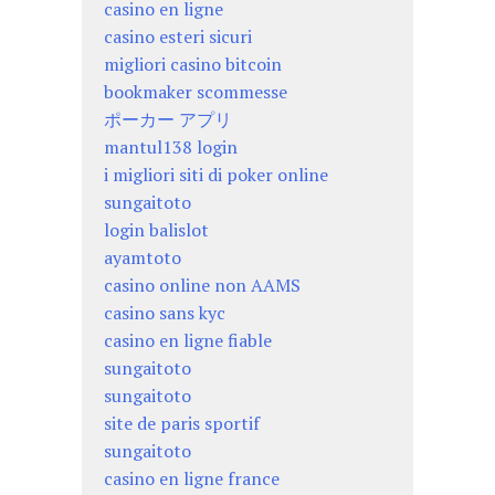
casino en ligne
casino esteri sicuri
migliori casino bitcoin
bookmaker scommesse
ポーカー アプリ
mantul138 login
i migliori siti di poker online
sungaitoto
login balislot
ayamtoto
casino online non AAMS
casino sans kyc
casino en ligne fiable
sungaitoto
sungaitoto
site de paris sportif
sungaitoto
casino en ligne france