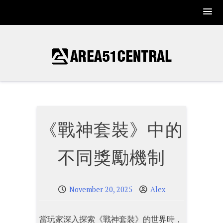
Skip
to
content
《戰神套裝》中的
不同獎勵機制
November 20, 2025
Alex
當玩家深入探索《戰神套裝》的世界時，