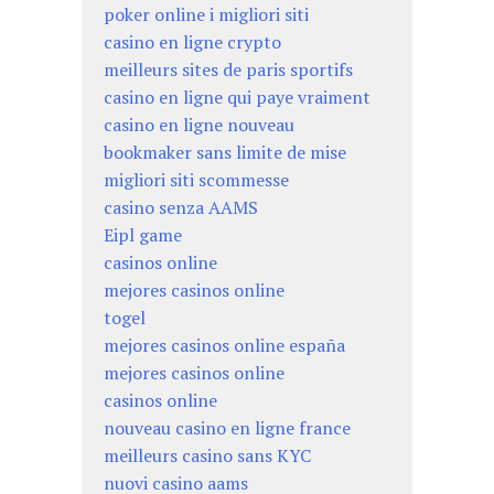
poker online i migliori siti
casino en ligne crypto
meilleurs sites de paris sportifs
casino en ligne qui paye vraiment
casino en ligne nouveau
bookmaker sans limite de mise
migliori siti scommesse
casino senza AAMS
Eipl game
casinos online
mejores casinos online
togel
mejores casinos online españa
mejores casinos online
casinos online
nouveau casino en ligne france
meilleurs casino sans KYC
nuovi casino aams