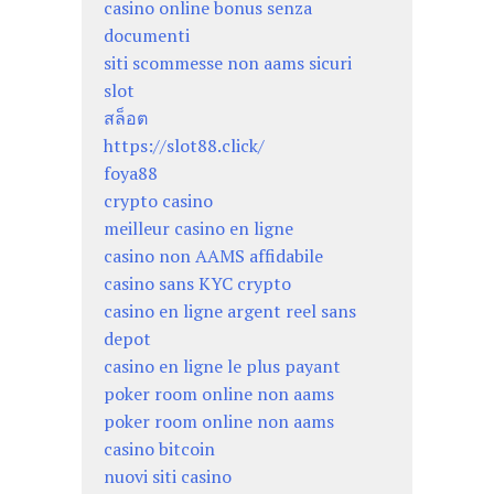
casino online bonus senza
documenti
siti scommesse non aams sicuri
slot
สล็อต
https://slot88.click/
foya88
crypto casino
meilleur casino en ligne
casino non AAMS affidabile
casino sans KYC crypto
casino en ligne argent reel sans
depot
casino en ligne le plus payant
poker room online non aams
poker room online non aams
casino bitcoin
nuovi siti casino