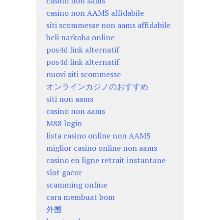
casinò non aams
casino non AAMS affidabile
siti scommesse non aams affidabile
beli narkoba online
pos4d link alternatif
pos4d link alternatif
nuovi siti scommesse
オンラインカジノのおすすめ
siti non aams
casino non aams
M88 login
lista casino online non AAMS
miglior casino online non aams
casino en ligne retrait instantane
slot gacor
scamming online
cara membuat bom
外围