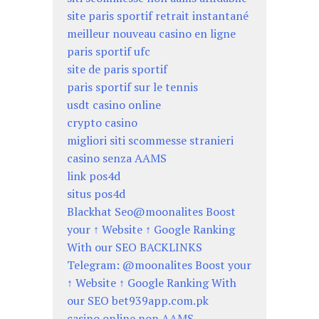
site paris sportif retrait instantané
meilleur nouveau casino en ligne
paris sportif ufc
site de paris sportif
paris sportif sur le tennis
usdt casino online
crypto casino
migliori siti scommesse stranieri
casino senza AAMS
link pos4d
situs pos4d
Blackhat Seo@moonalites Boost
your ↑ Website ↑ Google Ranking
With our SEO BACKLINKS
Telegram: @moonalites Boost your
↑ Website ↑ Google Ranking With
our SEO bet939app.com.pk
casino online non AAMS