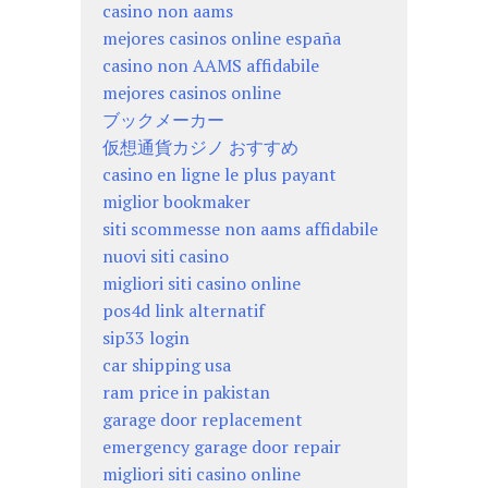
casino non aams
mejores casinos online españa
casino non AAMS affidabile
mejores casinos online
ブックメーカー
仮想通貨カジノ おすすめ
casino en ligne le plus payant
miglior bookmaker
siti scommesse non aams affidabile
nuovi siti casino
migliori siti casino online
pos4d link alternatif
sip33 login
car shipping usa
ram price in pakistan
garage door replacement
emergency garage door repair
migliori siti casino online