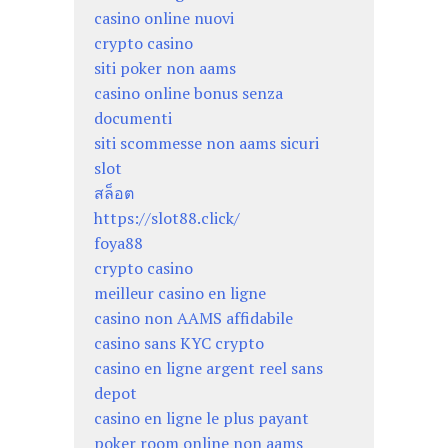
casino online nuovi
crypto casino
siti poker non aams
casino online bonus senza
documenti
siti scommesse non aams sicuri
slot
สล็อต
https://slot88.click/
foya88
crypto casino
meilleur casino en ligne
casino non AAMS affidabile
casino sans KYC crypto
casino en ligne argent reel sans
depot
casino en ligne le plus payant
poker room online non aams