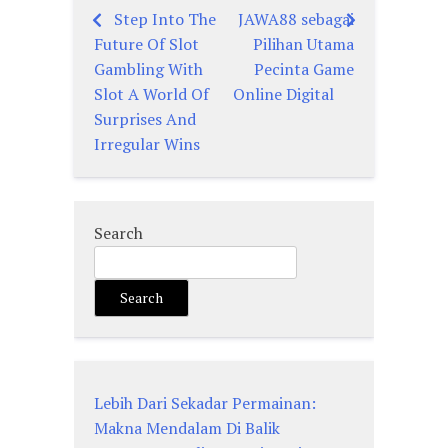
Step Into The
JAWA88 sebagai
Post
Future Of Slot
Pilihan Utama
navigation
Gambling With
Pecinta Game
Slot A World Of
Online Digital
Surprises And
Irregular Wins
Search
Search
Lebih Dari Sekadar Permainan:
Makna Mendalam Di Balik