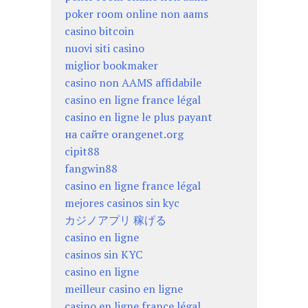
poker room online non aams
casino bitcoin
nuovi siti casino
miglior bookmaker
casino non AAMS affidabile
casino en ligne france légal
casino en ligne le plus payant
на сайте orangenet.org
cipit88
fangwin88
casino en ligne france légal
mejores casinos sin kyc
カジノアプリ 稼げる
casino en ligne
casinos sin KYC
casino en ligne
meilleur casino en ligne
casino en ligne france légal