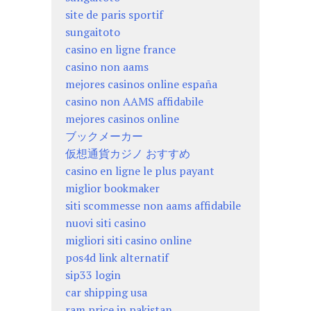
site de paris sportif
sungaitoto
casino en ligne france
casino non aams
mejores casinos online españa
casino non AAMS affidabile
mejores casinos online
ブックメーカー
仮想通貨カジノ おすすめ
casino en ligne le plus payant
miglior bookmaker
siti scommesse non aams affidabile
nuovi siti casino
migliori siti casino online
pos4d link alternatif
sip33 login
car shipping usa
ram price in pakistan