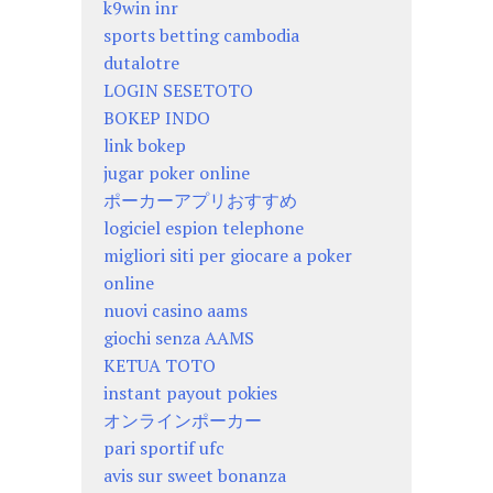
k9win inr
sports betting cambodia
dutalotre
LOGIN SESETOTO
BOKEP INDO
link bokep
jugar poker online
ポーカーアプリおすすめ
logiciel espion telephone
migliori siti per giocare a poker
online
nuovi casino aams
giochi senza AAMS
KETUA TOTO
instant payout pokies
オンラインポーカー
pari sportif ufc
avis sur sweet bonanza