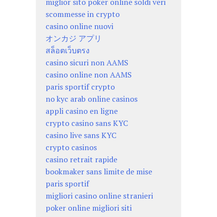
miglior sito poker online soldi veri
scommesse in crypto
casino online nuovi
オンカジ アプリ
สล็อตเว็บตรง
casino sicuri non AAMS
casino online non AAMS
paris sportif crypto
no kyc arab online casinos
appli casino en ligne
crypto casino sans KYC
casino live sans KYC
crypto casinos
casino retrait rapide
bookmaker sans limite de mise
paris sportif
migliori casino online stranieri
poker online migliori siti