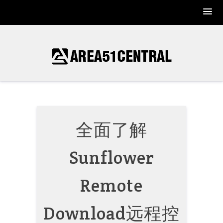
Skip
to
content
全面了解
Sunflower
Remote
Download远程控