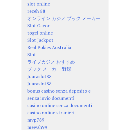
slot online
receh 88
オンライン カジノ ブック メーカー
Slot Gacor
togel online
Slot Jackpot
Real Pokies Australia
Slot
ライブカジノ おすすめ
ブック メーカー 野球
Juaraslot88
Juaraslot88
bonus casino senza deposito e
senza invio documenti
casino online senza documenti
casino online stranieri
mvp789
mewah99