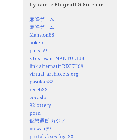
Dynamic Blogroll & Sidebar
麻雀ゲーム
麻雀ゲーム
Mansion88
bokep
puas 69
situs resmi MANTUL138
link alternatif RECEH69
virtual-architects.org
pasukan88
receh88
cocaslot
92lottery
porn
仮想通貨 カジノ
mewah99
portal akses foya88