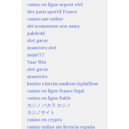
casino en ligne argent réel
site paris sportif France
casino uae online
siti scommesse non aams
pakde4d
slot gacor
ayamtoto slot
meja777
Yaar Win
slot gacor
ayamtoto
kazino s hitrim umikom izplačilom
casino en ligne france légal
casino en ligne fiable
カジノ バカラ カジノ
カジノサイト
casino en crypto
casino online sin licencia españa