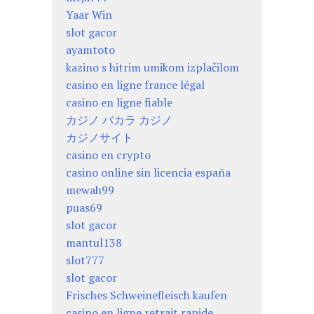
Yaar Win
slot gacor
ayamtoto
kazino s hitrim umikom izplačilom
casino en ligne france légal
casino en ligne fiable
カジノ バカラ カジノ
カジノサイト
casino en crypto
casino online sin licencia españa
mewah99
puas69
slot gacor
mantul138
slot777
slot gacor
Frisches Schweinefleisch kaufen
casino en ligne retrait rapide