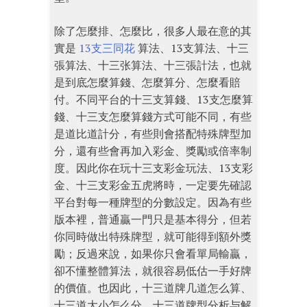
除了怎麼排、怎麼比，很多人最在意的其
實是
13支三同花
算法、13支算法、十三
張算法、十三张算法、十三張計法，也就
是到底怎麼算錢、怎麼算分、怎麼看賠
付。不同平台的十三支算錢、13支怎麼算
錢、十三支怎麼算錢方式可能不同，有些
是道比道計分，有些則會搭配特殊牌型加
分，還有些會再加入彩金、獎勵或倍率制
度。因此你在玩十三支彩金玩法、13支彩
金、十三支彩金五虎將時，一定要先確認
平台對每一種牌型的分數設定。因為有些
版本裡，普通贏一門只是基本得分，但若
你同時做出特殊牌型，就可能得到額外獎
勵；反過來說，如果你只會看單局輸贏，
卻不懂整體算法，就很容易低估一手好牌
的價值。也因此，十三道牌几道怎么算、
十三道大小怎么分、十三道牌型分析与解