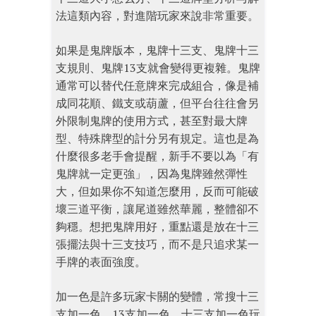
法這類內容，對進階玩家來說非常重要。
如果是鬼牌版本，鬼牌十三支、鬼牌十三
支規則、鬼牌13支就會變得更複雜。鬼牌
通常可以替代任意牌來完成組合，像是補
成同花順、鐵支或葫蘆，但平台往往會另
外限制鬼牌的使用方式，甚至對最大牌
型、特殊牌型的計分另有規定。這也是為
什麼很多老手會提醒，新手不要以為「有
鬼牌就一定更強」，因為鬼牌雖然彈性
大，但如果你不知道怎麼用，反而可能破
壞三道平衡，讓尾道雖然華麗，整體卻不
夠穩。想把鬼牌用好，重點還是放在十三
張擺法與十三支技巧，而不是只追求某一
手牌的表面強度。
加一色是許多玩家卡關的變體，常搜十三
支加一色、13支加一色、十三支加一色玩