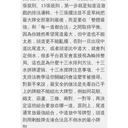
張規則、13張規則，第一步就是知道這遊
戲的排法邏輯。十三張擺法並不是單純把
最大牌全部塞到最後，而是要在「整體最
強」和「每一道都合法」之間取得平衡。
因為你雖然希望尾道最大，但中道也不能
太差，頭道更不能亂擺，否則一旦出現中
道比尾道大、或者頭道比中道大，就會判
定倒水，很多平台甚至會直接視為輸掉整
局。這也是為什麼十三水排列方法、十三
水拼牌逻辑、十三水摆牌注意事项、十三
支排法教學這些關鍵詞會這麼常被搜尋。
對新手來說，最安全的做法是先看自己手
上的牌能不能組出大牌型，例如同花順、
鐵支、葫蘆、三條、兩對、一對等，再決
定這些組合要放在哪一道。原則上，尾道
通常放最強組合，中道放中等牌型，頭道
則用剩餘牌去湊合法且不倒水的最小牌
型。