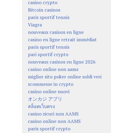
casino crypto
Bitcoin casinos
paris sportif tennis
Viagra
nouveaux casinos en ligne
casino en ligne retrait immédiat
paris sportif tennis
pari sportif crypto
nouveaux casinos en ligne 2026
casino online non aams
miglior sito poker online soldi veri
scommesse in crypto
casino online nuovi
オンカジ アプリ
สล็อตเว็บตรง
casino sicuri non AAMS
casino online non AAMS
paris sportif crypto