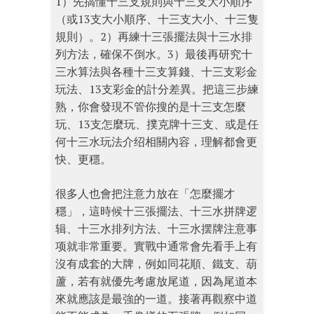
1）先搞懂十三支規則與十三支大小順序
（或13支大小順序、十三支大小、十三隻
規則）。2）再練十三張擺法與十三水排
列方法，確保不倒水。3）最後再研究十
三水算法與各種十三支算錢、十三支彩金
玩法、13支彩金的計分差異。把這三步練
熟，你會發現不管你搜的是十三支怎麼
玩、13支怎麼玩、撲克牌十三支、或是任
何十三水玩法介绍相關內容，理解都會更
快、更穩。
很多人也會把注意力放在「怎麼擺才
穩」，這時候十三張擺法、十三水拼牌逻
辑、十三水排列方法、十三水摆牌注意事
项就非常重要。實戰中通常會先看手上有
沒有成套的大牌，例如同花順、鐵支、葫
蘆，若有就優先考慮放尾道，因為尾道本
來就應該是最強的一道。接著再觀察中道