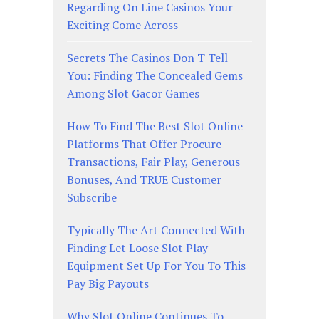
Regarding On Line Casinos Your
Exciting Come Across
Secrets The Casinos Don T Tell
You: Finding The Concealed Gems
Among Slot Gacor Games
How To Find The Best Slot Online
Platforms That Offer Procure
Transactions, Fair Play, Generous
Bonuses, And TRUE Customer
Subscribe
Typically The Art Connected With
Finding Let Loose Slot Play
Equipment Set Up For You To This
Pay Big Payouts
Why Slot Online Continues To