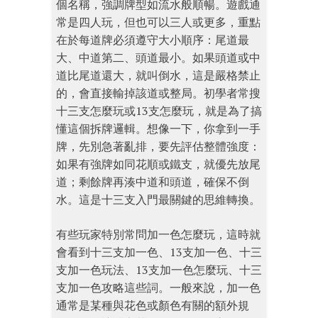
個名稱，強調牌型如流水般順暢。遊戲通
常是四人玩，但也可以三人或更多，重點
在於每道牌必須遵守大小順序：尾道最
大、中道第二、頭道最小。如果頭道或中
道比尾道還大，就叫倒水，這是嚴格禁止
的，會直接輸掉該道或整局。初學者常搜
十三支怎麼玩或13支怎麼玩，就是為了搞
懂這個拆牌邏輯。想像一下，你拿到一手
牌，先別急著亂排，要先評估整體強度：
如果有強牌如同花順或鐵支，就優先放尾
道；剩餘牌再湊中道和頭道，確保不倒
水。這是十三支入門最關鍵的思維轉換。
有些玩家特別常問加一色怎麼玩，這時就
會看到十三支加一色、13支加一色、十三
支加一色玩法、13支加一色怎麼玩、十三
支加一色攻略這些詞。一般來說，加一色
通常是某種與花色或顏色有關的額外規