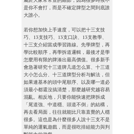
屬於大家常常查的細節，因為很多時候不
是你不會打，而是不確定牌型之間到底誰
大誰小。
若你想加快上手速度，可以把十三支技
巧、13支技巧、13支口訣、13支教學、
十三支介紹當成學習路線。先學牌型，再
學比較順序，再學拆道邏輯，最後才是學
怎麼用有限的牌湊出最高價值。很多新手
會急著研究十三道牌几道怎么算、十三道
大小怎么分、十三道牌型分析与解法，但
如果連基本的頭中尾順序、以及哪一道必
須最小都還沒搞清楚，那麼越研究越容易
混亂。相反地，只要你能快速把牌拆成
「尾道強、中道穩、頭道不倒」的結構，
再去看局面，往往就能比只靠直覺的人穩
很多。這也是為什麼很多人說十三支不是
單純的運氣遊戲，而是很吃排組能力與判