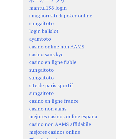
ポーカー アプリ
mantul138 login
i migliori siti di poker online
sungaitoto
login balislot
ayamtoto
casino online non AAMS
casino sans kyc
casino en ligne fiable
sungaitoto
sungaitoto
site de paris sportif
sungaitoto
casino en ligne france
casino non aams
mejores casinos online españa
casino non AAMS affidabile
mejores casinos online