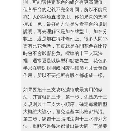
則，可能讓特定花色的組合有更高價值，
但各平台的定義不完全相同，所以不能只
靠別人的經驗直接套用。你如果真的想掌
握加一色，最好的方法是先看平台的規則
說明，再去理解它是加在牌型上、加在分
數上，還是加在特殊條件上。很多人問13
支有比花色嗎，其實就是在問花色在比較
時會不會影響勝負。標準的十三支玩法
裡，通常還是以牌型和點數為主，花色多
半只在特殊規則或同牌型細節裡才會發揮
作用，所以不要把所有版本都想成一樣。
如果要把十三支攻略濃縮成最實用的做
法，其實就是三步。第一步，先熟悉十三
支規則與十三支大小順序，確定每種牌型
大概誰大誰小，避免連基本比較都搞混。
第二步，練習十三張擺法與十三水排列方
法，重點不是每次都做出最大牌，而是要