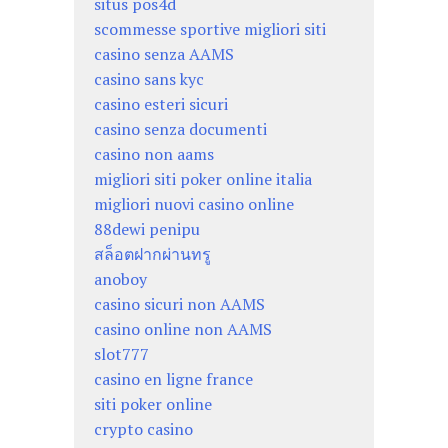
situs pos4d
scommesse sportive migliori siti
casino senza AAMS
casino sans kyc
casino esteri sicuri
casino senza documenti
casino non aams
migliori siti poker online italia
migliori nuovi casino online
88dewi penipu
สล็อตฝากผ่านทรู
anoboy
casino sicuri non AAMS
casino online non AAMS
slot777
casino en ligne france
siti poker online
crypto casino