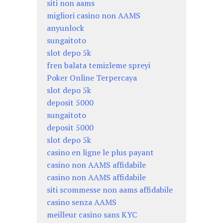
siti non aams
migliori casino non AAMS
anyunlock
sungaitoto
slot depo 5k
fren balata temizleme spreyi
Poker Online Terpercaya
slot depo 5k
deposit 5000
sungaitoto
deposit 5000
slot depo 5k
casino en ligne le plus payant
casino non AAMS affidabile
casino non AAMS affidabile
siti scommesse non aams affidabile
casino senza AAMS
meilleur casino sans KYC