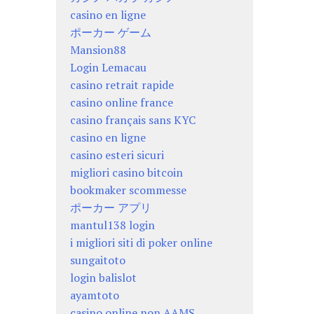
casino en ligne
ポーカー ゲーム
Mansion88
Login Lemacau
casino retrait rapide
casino online france
casino français sans KYC
casino en ligne
casino esteri sicuri
migliori casino bitcoin
bookmaker scommesse
ポーカー アプリ
mantul138 login
i migliori siti di poker online
sungaitoto
login balislot
ayamtoto
casino online non AAMS