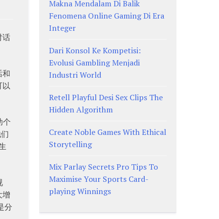
Makna Mendalam Di Balik
Fenomena Online Gaming Di Era
Integer
对话
Dari Konsol Ke Kompetisi:
Evolusi Gambling Menjadi
话和
Industri World
可以
Retell Playful Desi Sex Clips The
Hidden Algorithm
助个
Create Noble Games With Ethical
他们
Storytelling
生
Mix Parlay Secrets Pro Tips To
Maximise Your Sports Card-
视
playing Winnings
大增
是分