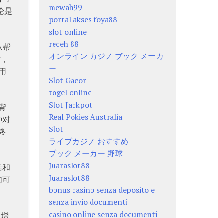
mewah99
论是
portal akses foya88
。
slot online
receh 88
从帮
オンライン カジノ ブック メーカ
时，
ー
用
Slot Gacor
togel online
Slot Jackpot
背
Real Pokies Australia
种对
Slot
终
ライブカジノ おすすめ
ブック メーカー 野球
Juaraslot88
话和
Juaraslot88
们可
bonus casino senza deposito e
senza invio documenti
casino online senza documenti
断增