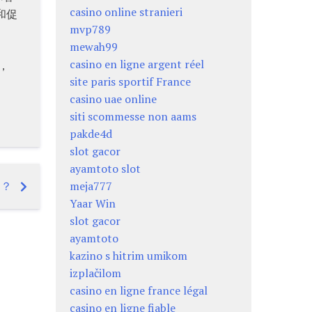
casino online stranieri
和促
mvp789
mewah99
casino en ligne argent réel
，
site paris sportif France
casino uae online
siti scommesse non aams
pakde4d
slot gacor
ayamtoto slot
用？
meja777
Yaar Win
slot gacor
ayamtoto
kazino s hitrim umikom
izplačilom
casino en ligne france légal
casino en ligne fiable