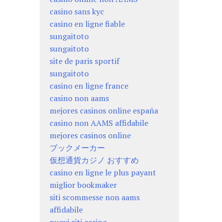
casino sans kyc
casino en ligne fiable
sungaitoto
sungaitoto
site de paris sportif
sungaitoto
casino en ligne france
casino non aams
mejores casinos online españa
casino non AAMS affidabile
mejores casinos online
ブックメーカー
仮想通貨カジノ おすすめ
casino en ligne le plus payant
miglior bookmaker
siti scommesse non aams
affidabile
nuovi siti casino