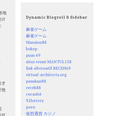
效地
Dynamic Blogroll & Sidebar
设计
性
麻雀ゲーム
麻雀ゲーム
Mansion88
络
bokep
puas 69
situs resmi MANTUL138
障
link alternatif RECEH69
virtual-architects.org
pasukan88
者才
receh88
里他
cocaslot
92lottery
porn
图
仮想通貨 カジノ
料可