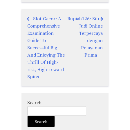
Slot Gacor: A
Rupiah126: Situs
Post
Comprehensive
Judi Online
navigation
Examination
Terpercaya
Guide To
dengan
Successful Big
Pelayanan
And Enjoying The
Prima
Thrill Of High-
risk, High-reward
Spins
Search
Search