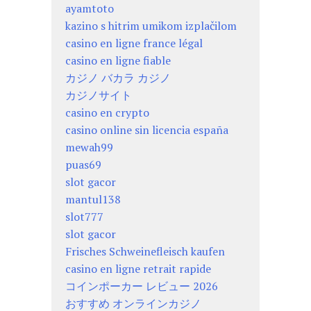
ayamtoto
kazino s hitrim umikom izplačilom
casino en ligne france légal
casino en ligne fiable
カジノ バカラ カジノ
カジノサイト
casino en crypto
casino online sin licencia españa
mewah99
puas69
slot gacor
mantul138
slot777
slot gacor
Frisches Schweinefleisch kaufen
casino en ligne retrait rapide
コインポーカー レビュー 2026
おすすめ オンラインカジノ