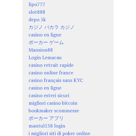
lipo777
slot888
depo 5k
カジノ バカラ カジノ
casino en ligne
ポーカー ゲーム
Mansion88
Login Lemacau
casino retrait rapide
casino online france
casino français sans KYC
casino en ligne
casino esteri sicuri
migliori casino bitcoin
bookmaker scommesse
ポーカー アプリ
mantul138 login
i migliori siti di poker online