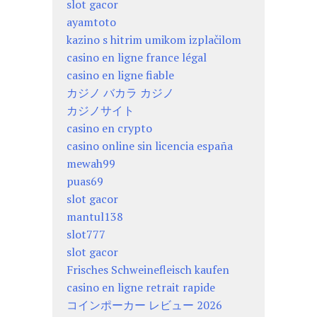
slot gacor
ayamtoto
kazino s hitrim umikom izplačilom
casino en ligne france légal
casino en ligne fiable
カジノ バカラ カジノ
カジノサイト
casino en crypto
casino online sin licencia españa
mewah99
puas69
slot gacor
mantul138
slot777
slot gacor
Frisches Schweinefleisch kaufen
casino en ligne retrait rapide
コインポーカー レビュー 2026