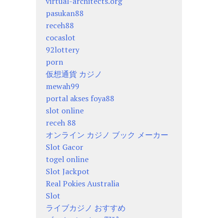
virtual-architects.org
pasukan88
receh88
cocaslot
92lottery
porn
仮想通貨 カジノ
mewah99
portal akses foya88
slot online
receh 88
オンライン カジノ ブック メーカー
Slot Gacor
togel online
Slot Jackpot
Real Pokies Australia
Slot
ライブカジノ おすすめ