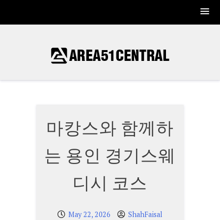
Skip
to
content
마캉스와 함께하
는 용인 경기스웨
디시 코스
May 22, 2026
ShahFaisal