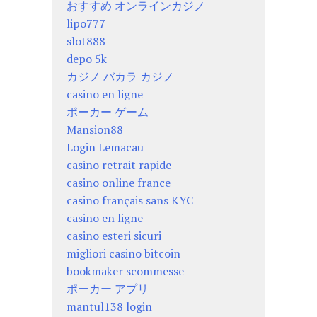
おすすめ オンラインカジノ
lipo777
slot888
depo 5k
カジノ バカラ カジノ
casino en ligne
ポーカー ゲーム
Mansion88
Login Lemacau
casino retrait rapide
casino online france
casino français sans KYC
casino en ligne
casino esteri sicuri
migliori casino bitcoin
bookmaker scommesse
ポーカー アプリ
mantul138 login