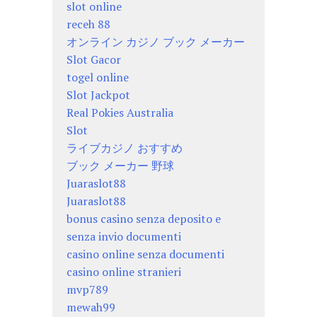
slot online
receh 88
オンライン カジノ ブック メーカー
Slot Gacor
togel online
Slot Jackpot
Real Pokies Australia
Slot
ライブカジノ おすすめ
ブック メーカー 野球
Juaraslot88
Juaraslot88
bonus casino senza deposito e
senza invio documenti
casino online senza documenti
casino online stranieri
mvp789
mewah99