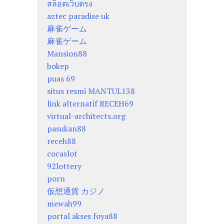
สล็อตเว็บตรง
aztec paradise uk
麻雀ゲーム
麻雀ゲーム
Mansion88
bokep
puas 69
situs resmi MANTUL138
link alternatif RECEH69
virtual-architects.org
pasukan88
receh88
cocaslot
92lottery
porn
仮想通貨 カジノ
mewah99
portal akses foya88