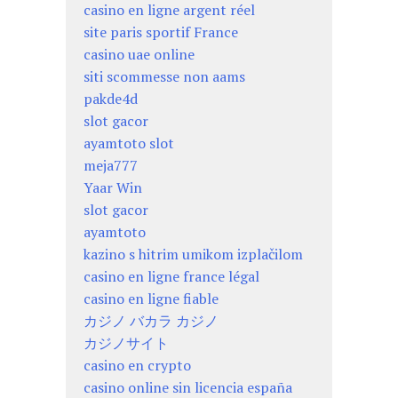
casino en ligne argent réel
site paris sportif France
casino uae online
siti scommesse non aams
pakde4d
slot gacor
ayamtoto slot
meja777
Yaar Win
slot gacor
ayamtoto
kazino s hitrim umikom izplačilom
casino en ligne france légal
casino en ligne fiable
カジノ バカラ カジノ
カジノサイト
casino en crypto
casino online sin licencia españa