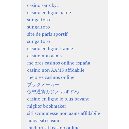
casino sans kyc
casino en ligne fiable
sungaitoto
sungaitoto
site de paris sportif
sungaitoto
casino en ligne france
casino non aams
mejores casinos online españa
casino non AAMS affidabile
mejores casinos online
ブックメーカー
仮想通貨カジノ おすすめ
casino en ligne le plus payant
miglior bookmaker
siti scommesse non aams affidabile
nuovi siti casino
migliori siti casino online