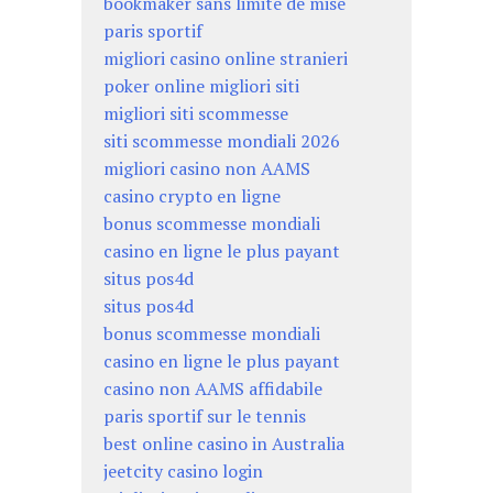
bookmaker sans limite de mise
paris sportif
migliori casino online stranieri
poker online migliori siti
migliori siti scommesse
siti scommesse mondiali 2026
migliori casino non AAMS
casino crypto en ligne
bonus scommesse mondiali
casino en ligne le plus payant
situs pos4d
situs pos4d
bonus scommesse mondiali
casino en ligne le plus payant
casino non AAMS affidabile
paris sportif sur le tennis
best online casino in Australia
jeetcity casino login