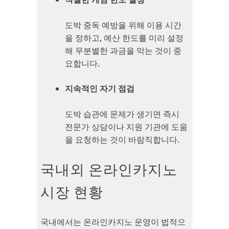
도박 중독 예방을 위해 이용 시간
을 정하고, 예산 한도를 미리 설정
해 무분별한 과금을 막는 것이 중
요합니다.
지속적인 자기 점검
도박 습관에 문제가 생기면 즉시
전문가 상담이나 지원 기관에 도움
을 요청하는 것이 바람직합니다.
국내외 온라인카지노
시장 현황
국내에서는 온라인카지노 운영이 법적으