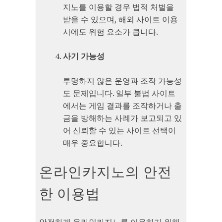
지노를 이용할 경우 법적 처벌을
받을 수 있으며, 해외 사이트 이용
시에도 위험 요소가 큽니다.
사기 가능성
투명하지 않은 운영과 조작 가능성
도 문제입니다. 일부 불법 사이트
에서는 게임 결과를 조작하거나 출
금을 방해하는 사례가 보고되고 있
어 신뢰할 수 있는 사이트 선택이
매우 중요합니다.
온라인카지노의 안전
한 이용법