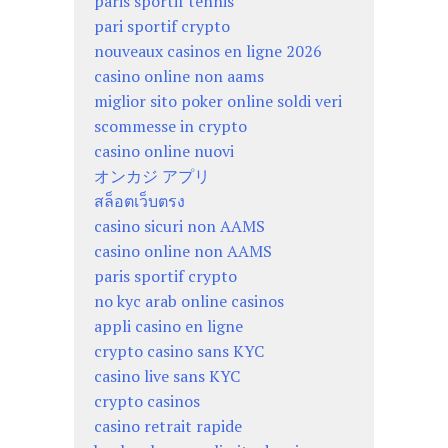
paris sportif tennis
pari sportif crypto
nouveaux casinos en ligne 2026
casino online non aams
miglior sito poker online soldi veri
scommesse in crypto
casino online nuovi
オンカジ アプリ
สล็อตเว็บตรง
casino sicuri non AAMS
casino online non AAMS
paris sportif crypto
no kyc arab online casinos
appli casino en ligne
crypto casino sans KYC
casino live sans KYC
crypto casinos
casino retrait rapide