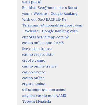
situs pos4d
Blackhat Seo@moonalites Boost
your ↑ Website ↑ Google Ranking
With our SEO BACKLINKS
Telegram: @moonalites Boost your
↑ Website ↑ Google Ranking With
our SEO bet939app.com.pk
casino online non AAMS
live casino france
casino crypto liste
crypto casino
casino online france
casino crypto
casino online
crypto casino
siti scommesse non aams
migliori casino non AAMS
Topwin Mejahoki