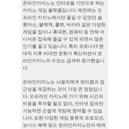
온라인카지노는 인터넷을 기반으로 하는
카지노 게임 플랫폼입니다. 예전에는 오
프라인 카지노에서만 즐길 수 있었던 슬
롯머신, 블랙잭, 룰렛, 바카라 같은 다양한
게임을 집이나 휴대폰, 컴퓨터 등 언제 어
디서든 접속해 즐길 수 있게 되면서 많은
인기를 끌고 있습니다. 특히 코로나19 팬
데믹 이후 비대면 문화가 확산되면서 온
라인카지노의 수요는 급격히 증가했습니
다.
온라인카지노는 사용자에게 편리함과 접
근성을 제공하는 것이 가장 큰 장점입니
다. 오프라인 카지노에 가기 위해 시간과
비용을 투자할 필요 없이, 인터넷 접속만
가능하면 손쉽게 게임에 참여할 수 있습
니다. 또한 다양한 게임 종류와 프로모션,
보너스 혜택 등도 온라인카지노만의 매력