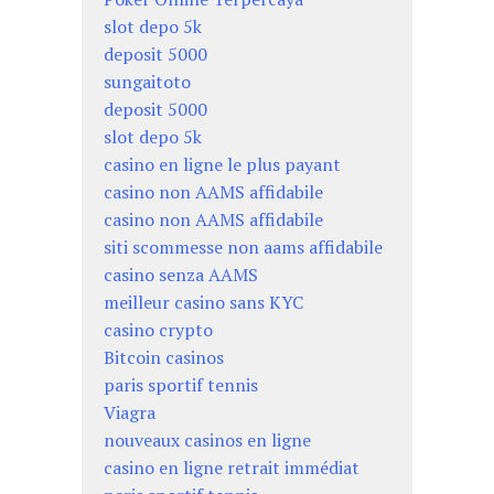
slot depo 5k
deposit 5000
sungaitoto
deposit 5000
slot depo 5k
casino en ligne le plus payant
casino non AAMS affidabile
casino non AAMS affidabile
siti scommesse non aams affidabile
casino senza AAMS
meilleur casino sans KYC
casino crypto
Bitcoin casinos
paris sportif tennis
Viagra
nouveaux casinos en ligne
casino en ligne retrait immédiat