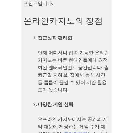
포인트입니다.
온라인카지노의 장점
접근성과 편리함
언제 어디서나 접속 가능한 온라인
카지노는 바쁜 현대인들에게 최적
화된 엔터테인먼트 공간입니다. 출
퇴근길 지하철, 집에서 휴식 시간
등 틈틈이 즐길 수 있어 시간 활용
도가 높습니다.
다양한 게임 선택
오프라인 카지노에서는 공간의 제
약 때문에 제공하는 게임 수가 제