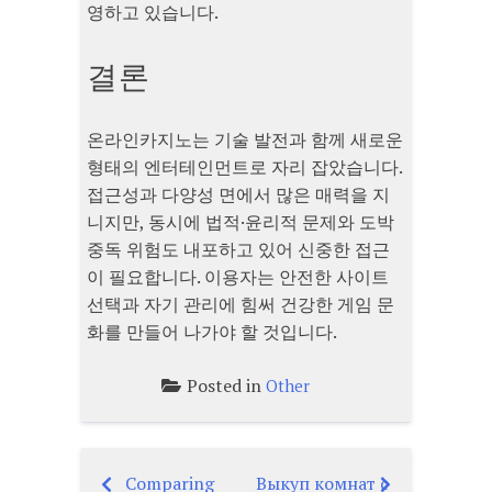
영하고 있습니다.
결론
온라인카지노는 기술 발전과 함께 새로운
형태의 엔터테인먼트로 자리 잡았습니다.
접근성과 다양성 면에서 많은 매력을 지
니지만, 동시에 법적·윤리적 문제와 도박
중독 위험도 내포하고 있어 신중한 접근
이 필요합니다. 이용자는 안전한 사이트
선택과 자기 관리에 힘써 건강한 게임 문
화를 만들어 나가야 할 것입니다.
Posted in
Other
Comparing
Выкуп комнат с