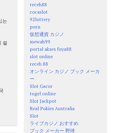
receh88
cocaslot
92lottery
있는
porn
仮想通貨 カジノ
mewah99
 필
portal akses foya88
slot online
receh 88
オンライン カジノ ブック メーカ
ー
Slot Gacor
국
togel online
Slot Jackpot
Real Pokies Australia
Slot
ライブカジノ おすすめ
ブック メーカー 野球