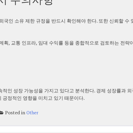
외국인 소유 제한 규정을 반드시 확인해야 한다. 또한 신뢰할 수 
계획, 교통 인프라, 임대 수익률 등을 종합적으로 검토하는 전략이
적인 성장 가능성을 가지고 있다고 분석한다. 경제 성장률과 외
에 긍정적인 영향을 미치고 있기 때문이다.
Posted in
Other