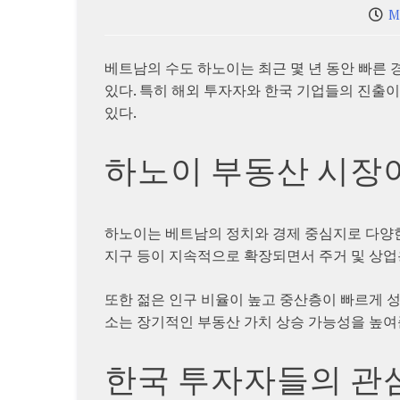
M
베트남의 수도 하노이는 최근 몇 년 동안 빠른
있다. 특히 해외 투자자와 한국 기업들의 진출
있다.
하노이 부동산 시장
하노이는 베트남의 정치와 경제 중심지로 다양한
지구 등이 지속적으로 확장되면서 주거 및 상업
또한 젊은 인구 비율이 높고 중산층이 빠르게 
소는 장기적인 부동산 가치 상승 가능성을 높여
한국 투자자들의 관