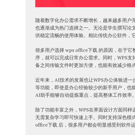
随着数字化办公需求不断增长，越来越多用户
也逐渐成为热门选择之一。无论是学生撰写论文
供稳定流畅的使用体验。相比传统办公软件，
很多用户选择 wps office下载 的原因
序，就可以完成日常办公需求。同时，WPS支持多种
备之间传输文件时更加方便，也能有效减少格
近年来，AI技术的发展也让WPS办公体验进
等功能，即使是办公经验较少的新手用户，也
AI助手能够自动提炼重点，提高整体工作效率
除了功能丰富之外，WPS在界面设计方面同样
无需复杂学习即可快速上手。同时支持深色模式
office下载 后，很多用户都会明显感受到软