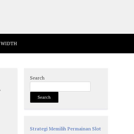
 WIDTH
Search
移
Search
Strategi Memilih Permainan Slot