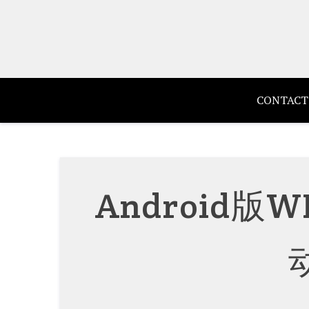
Skip
to
content
CONTACT
Android版W