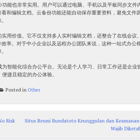
步功能也非常实用。用户可以通过电脑、手机以及平板同步文件
查看和编辑文档。云备份功能还能自动保存重要资料，避免文件
靠。
很高的实用价值。它不仅支持多人实时编辑文档，还整合了在线会议
作效率。对于中小企业以及远程办公团队来说，这种一站式办公
率。
成为智能化综合办公平台。无论是个人学习、日常工作还是企业
高效、便捷且稳定的办公体验。
Posted in
Other
No Risk
Situs Resmi Bundatoto Keunggulan dan Keamanan
Wajib Diketa