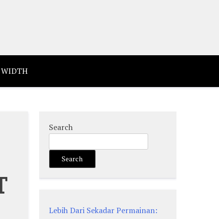
 WIDTH
Search
Search
T
Lebih Dari Sekadar Permainan: