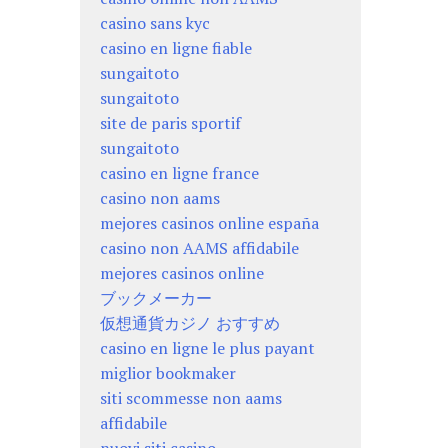
casino sans kyc
casino en ligne fiable
sungaitoto
sungaitoto
site de paris sportif
sungaitoto
casino en ligne france
casino non aams
mejores casinos online españa
casino non AAMS affidabile
mejores casinos online
ブックメーカー
仮想通貨カジノ おすすめ
casino en ligne le plus payant
miglior bookmaker
siti scommesse non aams
affidabile
nuovi siti casino