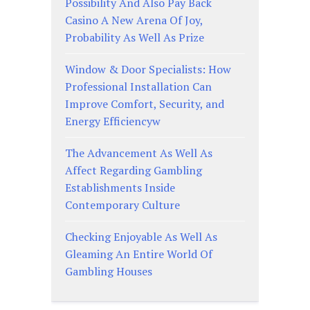
Possibility And Also Pay Back
Casino A New Arena Of Joy,
Probability As Well As Prize
Window & Door Specialists: How
Professional Installation Can
Improve Comfort, Security, and
Energy Efficiencyw
The Advancement As Well As
Affect Regarding Gambling
Establishments Inside
Contemporary Culture
Checking Enjoyable As Well As
Gleaming An Entire World Of
Gambling Houses