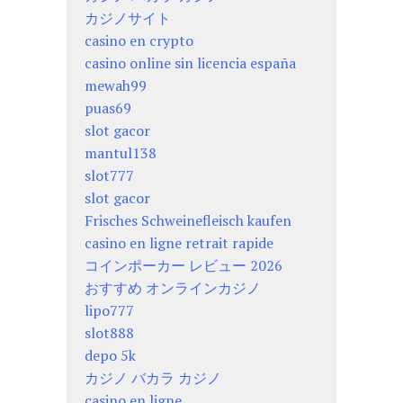
カジノサイト
casino en crypto
casino online sin licencia españa
mewah99
puas69
slot gacor
mantul138
slot777
slot gacor
Frisches Schweinefleisch kaufen
casino en ligne retrait rapide
コインポーカー レビュー 2026
おすすめ オンラインカジノ
lipo777
slot888
depo 5k
カジノ バカラ カジノ
casino en ligne