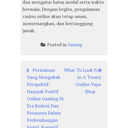
dan mengatur batas modal serta waktu
bermain. Dengan begitu, pengalaman
casino online akan tetap aman,
menyenangkan, dan bertanggung
jawab.
Posted in
Gaming
Permainan
What To Look For
Post
Yang Mengubah
In A Trusty
navigation
Perspektif:
Online Vape
Dampak Positif
Shop
Online Gaming Di
Era Bodoni Dan
Perannya Dalam
Perkembangan
Sosial, Kognitif,