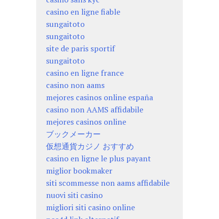
casino en ligne fiable
sungaitoto
sungaitoto
site de paris sportif
sungaitoto
casino en ligne france
casino non aams
mejores casinos online españa
casino non AAMS affidabile
mejores casinos online
ブックメーカー
仮想通貨カジノ おすすめ
casino en ligne le plus payant
miglior bookmaker
siti scommesse non aams affidabile
nuovi siti casino
migliori siti casino online