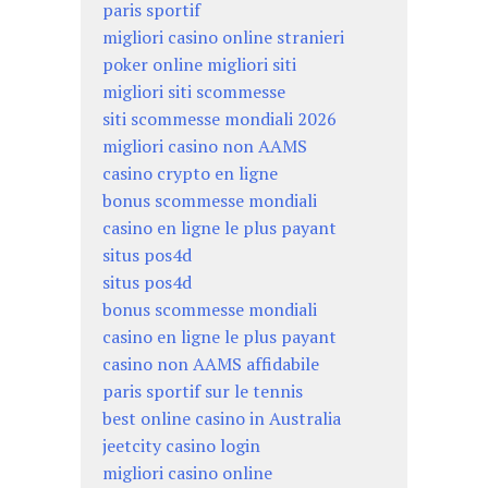
paris sportif
migliori casino online stranieri
poker online migliori siti
migliori siti scommesse
siti scommesse mondiali 2026
migliori casino non AAMS
casino crypto en ligne
bonus scommesse mondiali
casino en ligne le plus payant
situs pos4d
situs pos4d
bonus scommesse mondiali
casino en ligne le plus payant
casino non AAMS affidabile
paris sportif sur le tennis
best online casino in Australia
jeetcity casino login
migliori casino online