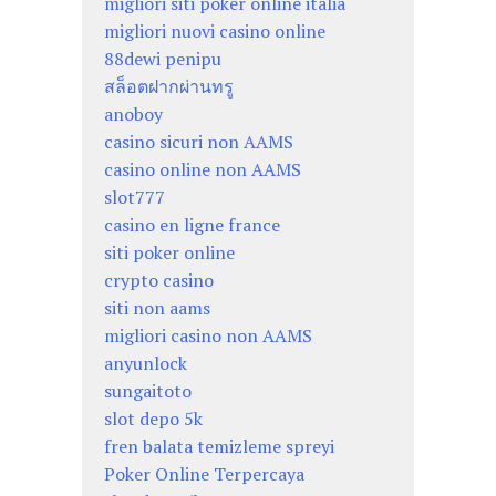
migliori siti poker online italia
migliori nuovi casino online
88dewi penipu
สล็อตฝากผ่านทรู
anoboy
casino sicuri non AAMS
casino online non AAMS
slot777
casino en ligne france
siti poker online
crypto casino
siti non aams
migliori casino non AAMS
anyunlock
sungaitoto
slot depo 5k
fren balata temizleme spreyi
Poker Online Terpercaya