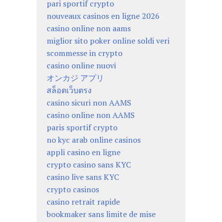
pari sportif crypto
nouveaux casinos en ligne 2026
casino online non aams
miglior sito poker online soldi veri
scommesse in crypto
casino online nuovi
オンカジ アプリ
สล็อตเว็บตรง
casino sicuri non AAMS
casino online non AAMS
paris sportif crypto
no kyc arab online casinos
appli casino en ligne
crypto casino sans KYC
casino live sans KYC
crypto casinos
casino retrait rapide
bookmaker sans limite de mise