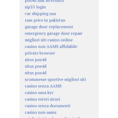
pos4d link alternatif
sip33 login
car shipping usa
ram price in pakistan
garage door replacement
emergency garage door repair
migliori siti casino online
casino non AAMS affidabile
private browser
situs pos4d
situs pos4d
situs pos4d
scommesse sportive migliori siti
casino senza AAMS
casino sans kyc
casino esteri sicuri
casino senza documenti
casino non aams