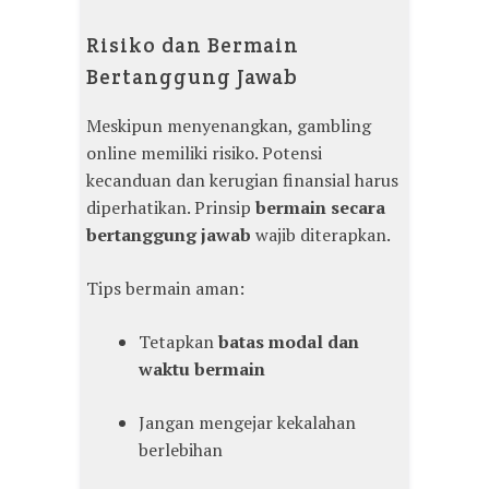
Risiko dan Bermain
Bertanggung Jawab
Meskipun menyenangkan, gambling
online memiliki risiko. Potensi
kecanduan dan kerugian finansial harus
diperhatikan. Prinsip
bermain secara
bertanggung jawab
wajib diterapkan.
Tips bermain aman:
Tetapkan
batas modal dan
waktu bermain
Jangan mengejar kekalahan
berlebihan