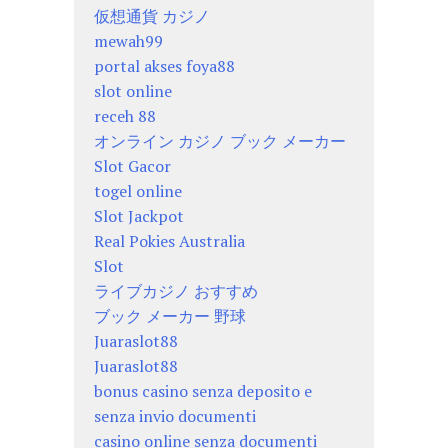
仮想通貨 カジノ
mewah99
portal akses foya88
slot online
receh 88
オンライン カジノ ブック メーカー
Slot Gacor
togel online
Slot Jackpot
Real Pokies Australia
Slot
ライブカジノ おすすめ
ブック メーカー 野球
Juaraslot88
Juaraslot88
bonus casino senza deposito e
senza invio documenti
casino online senza documenti