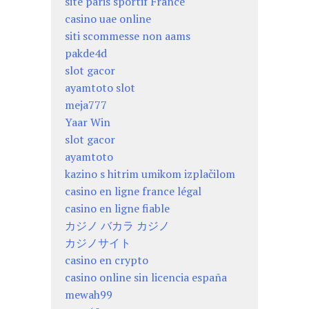
site paris sportif France
casino uae online
siti scommesse non aams
pakde4d
slot gacor
ayamtoto slot
meja777
Yaar Win
slot gacor
ayamtoto
kazino s hitrim umikom izplačilom
casino en ligne france légal
casino en ligne fiable
カジノ バカラ カジノ
カジノサイト
casino en crypto
casino online sin licencia españa
mewah99