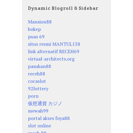
Dynamic Blogroll & Sidebar
Mansion88
bokep
puas 69
situs resmi MANTUL138
link alternatif RECEH69
virtual-architects.org
pasukan88
receh88
cocaslot
92lottery
porn
仮想通貨 カジノ
mewah99
portal akses foya88
slot online