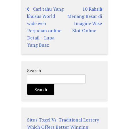
Cari tahu Yang
10 Rahsia
Post
khusus World
Menang Besar di
navigation
wide web
Imagine Wise
Perjudian online
Slot Online
Detail – Lupa
Yang Buzz
Search
Search
Situs Togel Vs. Traditional Lottery
Which Offers Better Winning