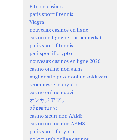
Bitcoin casinos
paris sportif tennis
Viagra
nouveaux casinos en ligne
casino en ligne retrait immédiat
paris sportif tennis
pari sportif crypto
nouveaux casinos en ligne 2026
casino online non aams
miglior sito poker online soldi veri
scommesse in crypto
casino online nuovi
オンカジ アプリ
สล็อตเว็บตรง
casino sicuri non AAMS
casino online non AAMS
paris sportif crypto
no kyc arab online casinos