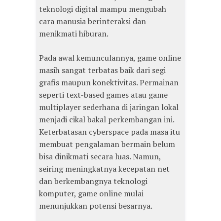
teknologi digital mampu mengubah
cara manusia berinteraksi dan
menikmati hiburan.
Pada awal kemunculannya, game online
masih sangat terbatas baik dari segi
grafis maupun konektivitas. Permainan
seperti text-based games atau game
multiplayer sederhana di jaringan lokal
menjadi cikal bakal perkembangan ini.
Keterbatasan cyberspace pada masa itu
membuat pengalaman bermain belum
bisa dinikmati secara luas. Namun,
seiring meningkatnya kecepatan net
dan berkembangnya teknologi
komputer, game online mulai
menunjukkan potensi besarnya.