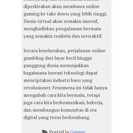
diperkirakan akan membawa online
gaming ke take down yang lebih tinggi.
Dunia virtual akan semakin imersif,
menghadirkan pengalaman bermain
yang semakin realistis dan interaktif.
Secara keseluruhan, perjalanan online
gambling dari layar kecil hingga
panggung dunia menunjukkan
bagaimana inovasi teknologi dapat
menciptakan industri baru yang
revolusioner. Fenomena ini tidak hanya
mengubah cara kita bermain, tetapi
juga cara kita berkomunikasi, bekerja,
dan membangun komunitas di era
digital yang terus berkembang.
Posted in
Gaming