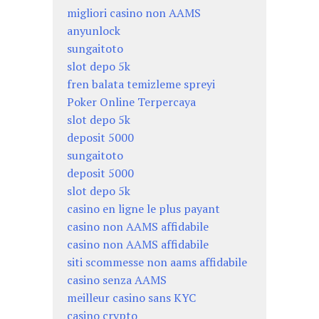
migliori casino non AAMS
anyunlock
sungaitoto
slot depo 5k
fren balata temizleme spreyi
Poker Online Terpercaya
slot depo 5k
deposit 5000
sungaitoto
deposit 5000
slot depo 5k
casino en ligne le plus payant
casino non AAMS affidabile
casino non AAMS affidabile
siti scommesse non aams affidabile
casino senza AAMS
meilleur casino sans KYC
casino crypto