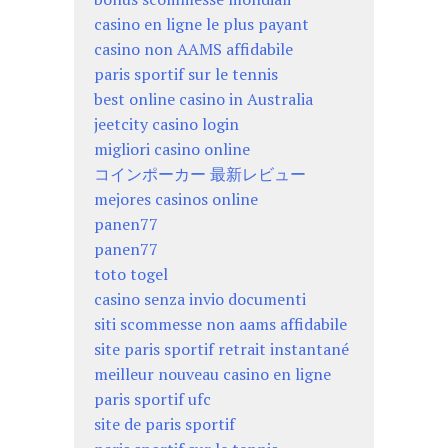
casino en ligne le plus payant
casino non AAMS affidabile
paris sportif sur le tennis
best online casino in Australia
jeetcity casino login
migliori casino online
コインポーカー 最新レビュー
mejores casinos online
panen77
panen77
toto togel
casino senza invio documenti
siti scommesse non aams affidabile
site paris sportif retrait instantané
meilleur nouveau casino en ligne
paris sportif ufc
site de paris sportif