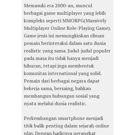
Memasuki era 2000-an, muncul
berbagai game multiplayer yang lebih
kompleks seperti MMORPG(Massively
Multiplayer Online Role-Playing Game).
Game jenis ini memungkinkan ribuan
pemain berinteraksi dalam satu dunia
realistic yang sama. Judul-judul populer
pada masa itu tidak hanya menjadi
hiburan, tetapi juga membentuk
komunitas international yang solid.
Pemain dari berbagai negara dapat
bekerja sama, bersaing, bahkan
membangun hubungan sosial yang
nyata melalui dunia realistic.
Perkembangan smartphone menjadi
titik balik penting dalam sejarah online
play. Dengan hadirnya perangkat