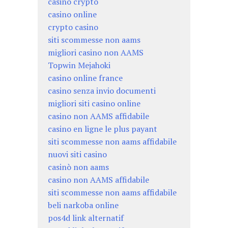
casino crypto
casino online
crypto casino
siti scommesse non aams
migliori casino non AAMS
Topwin Mejahoki
casino online france
casino senza invio documenti
migliori siti casino online
casino non AAMS affidabile
casino en ligne le plus payant
siti scommesse non aams affidabile
nuovi siti casino
casinò non aams
casino non AAMS affidabile
siti scommesse non aams affidabile
beli narkoba online
pos4d link alternatif