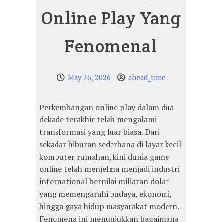
Online Play Yang
Fenomenal
May 26, 2026
ahead_time
Perkembangan online play dalam dua
dekade terakhir telah mengalami
transformasi yang luar biasa. Dari
sekadar hiburan sederhana di layar kecil
komputer rumahan, kini dunia game
online telah menjelma menjadi industri
international bernilai miliaran dolar
yang memengaruhi budaya, ekonomi,
hingga gaya hidup masyarakat modern.
Fenomena ini menunjukkan bagaimana