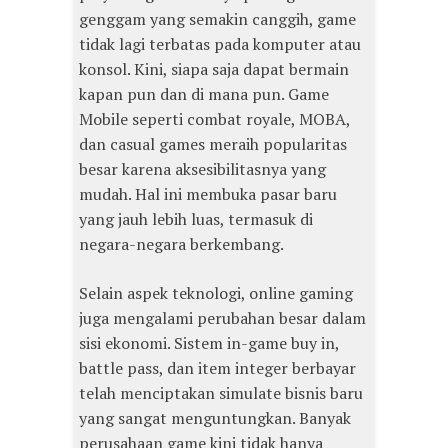
genggam yang semakin canggih, game
tidak lagi terbatas pada komputer atau
konsol. Kini, siapa saja dapat bermain
kapan pun dan di mana pun. Game
Mobile seperti combat royale, MOBA,
dan casual games meraih popularitas
besar karena aksesibilitasnya yang
mudah. Hal ini membuka pasar baru
yang jauh lebih luas, termasuk di
negara-negara berkembang.
Selain aspek teknologi, online gaming
juga mengalami perubahan besar dalam
sisi ekonomi. Sistem in-game buy in,
battle pass, dan item integer berbayar
telah menciptakan simulate bisnis baru
yang sangat menguntungkan. Banyak
perusahaan game kini tidak hanya