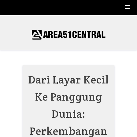
Skip
to
content
Dari Layar Kecil
Ke Panggung
Dunia:
Perkembangan