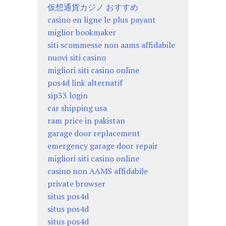
仮想通貨カジノ おすすめ
casino en ligne le plus payant
miglior bookmaker
siti scommesse non aams affidabile
nuovi siti casino
migliori siti casino online
pos4d link alternatif
sip33 login
car shipping usa
ram price in pakistan
garage door replacement
emergency garage door repair
migliori siti casino online
casino non AAMS affidabile
private browser
situs pos4d
situs pos4d
situs pos4d