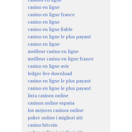
casino en ligne
casino en ligne france
casino en ligne
casino en ligne fiable
casino en ligne le plus payant
casino en ligne
meilleur casino en ligne
meilleur casino en ligne france
casino en ligne avis
ledger live download
casino en ligne le plus payant
casino en ligne le plus payant
lista casinos online
casinos online españa
los mejores casinos online
poker online i migliori siti
casino bitcoin