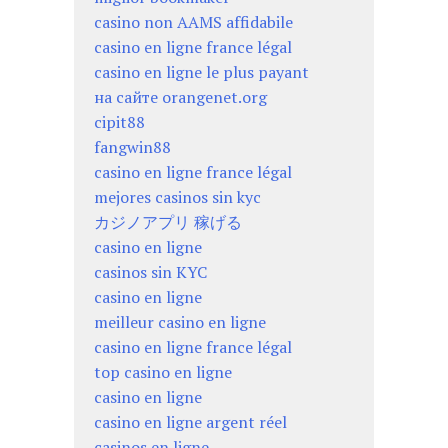
casino non AAMS affidabile
casino en ligne france légal
casino en ligne le plus payant
на сайте orangenet.org
cipit88
fangwin88
casino en ligne france légal
mejores casinos sin kyc
カジノアプリ 稼げる
casino en ligne
casinos sin KYC
casino en ligne
meilleur casino en ligne
casino en ligne france légal
top casino en ligne
casino en ligne
casino en ligne argent réel
casinos en ligne