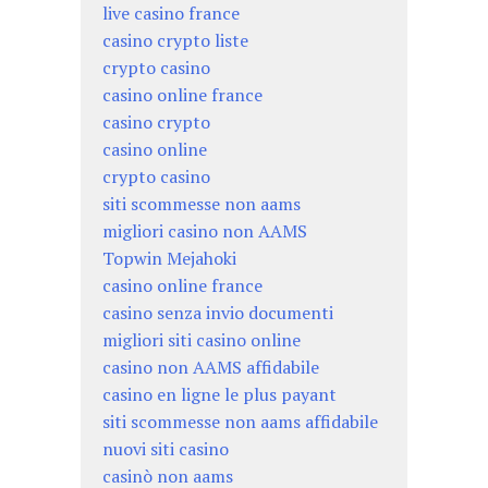
live casino france
casino crypto liste
crypto casino
casino online france
casino crypto
casino online
crypto casino
siti scommesse non aams
migliori casino non AAMS
Topwin Mejahoki
casino online france
casino senza invio documenti
migliori siti casino online
casino non AAMS affidabile
casino en ligne le plus payant
siti scommesse non aams affidabile
nuovi siti casino
casinò non aams