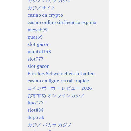
カジノ バカラ カジノ
カジノサイト
casino en crypto
casino online sin licencia españa
mewah99
puas69
slot gacor
mantul138
slot777
slot gacor
Frisches Schweinefleisch kaufen
casino en ligne retrait rapide
コインポーカー レビュー 2026
おすすめ オンラインカジノ
lipo777
slot888
depo 5k
カジノ バカラ カジノ