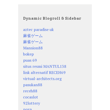
Dynamic Blogroll & Sidebar
aztec paradise uk
麻雀ゲーム
麻雀ゲーム
Mansion88
bokep
puas 69
situs resmi MANTUL138
link alternatif RECEH69
virtual-architects.org
pasukan88
receh88
cocaslot
92lottery
porn