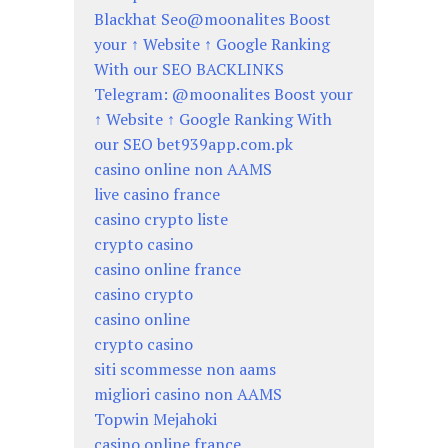
Blackhat Seo@moonalites Boost
your ↑ Website ↑ Google Ranking
With our SEO BACKLINKS
Telegram: @moonalites Boost your
↑ Website ↑ Google Ranking With
our SEO bet939app.com.pk
casino online non AAMS
live casino france
casino crypto liste
crypto casino
casino online france
casino crypto
casino online
crypto casino
siti scommesse non aams
migliori casino non AAMS
Topwin Mejahoki
casino online france