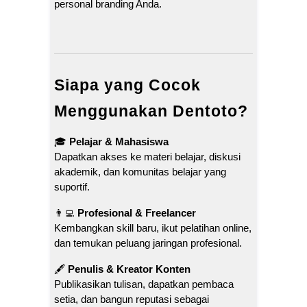
personal branding Anda.
Siapa yang Cocok
Menggunakan Dentoto?
🎓
Pelajar & Mahasiswa
Dapatkan akses ke materi belajar, diskusi
akademik, dan komunitas belajar yang
suportif.
👨‍💻
Profesional & Freelancer
Kembangkan skill baru, ikut pelatihan online,
dan temukan peluang jaringan profesional.
🖋️
Penulis & Kreator Konten
Publikasikan tulisan, dapatkan pembaca
setia, dan bangun reputasi sebagai