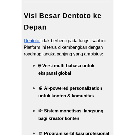
Visi Besar Dentoto ke
Depan
Dentoto
tidak berhenti pada fungsi saat ini.
Platform ini terus dikembangkan dengan
roadmap jangka panjang yang ambisius:
🌐
Versi multi-bahasa untuk
ekspansi global
🧠
AI-powered personalization
untuk konten & komunitas
💸
Sistem monetisasi langsung
bagi kreator konten
🧾
Program sertifikasi profesional