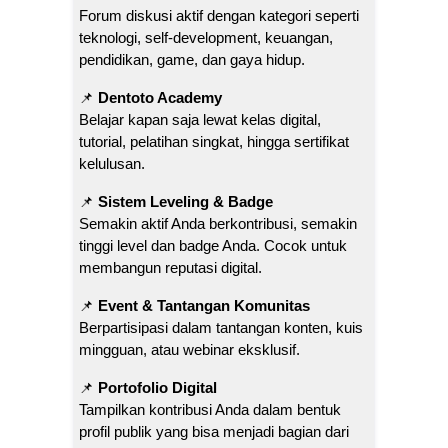
Forum diskusi aktif dengan kategori seperti
teknologi, self-development, keuangan,
pendidikan, game, dan gaya hidup.
📌
Dentoto Academy
Belajar kapan saja lewat kelas digital,
tutorial, pelatihan singkat, hingga sertifikat
kelulusan.
📌
Sistem Leveling & Badge
Semakin aktif Anda berkontribusi, semakin
tinggi level dan badge Anda. Cocok untuk
membangun reputasi digital.
📌
Event & Tantangan Komunitas
Berpartisipasi dalam tantangan konten, kuis
mingguan, atau webinar eksklusif.
📌
Portofolio Digital
Tampilkan kontribusi Anda dalam bentuk
profil publik yang bisa menjadi bagian dari