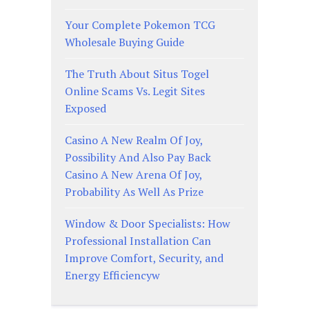
Your Complete Pokemon TCG
Wholesale Buying Guide
The Truth About Situs Togel
Online Scams Vs. Legit Sites
Exposed
Casino A New Realm Of Joy,
Possibility And Also Pay Back
Casino A New Arena Of Joy,
Probability As Well As Prize
Window & Door Specialists: How
Professional Installation Can
Improve Comfort, Security, and
Energy Efficiencyw