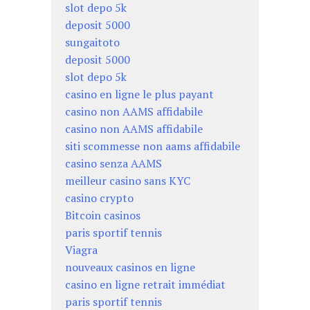
slot depo 5k
deposit 5000
sungaitoto
deposit 5000
slot depo 5k
casino en ligne le plus payant
casino non AAMS affidabile
casino non AAMS affidabile
siti scommesse non aams affidabile
casino senza AAMS
meilleur casino sans KYC
casino crypto
Bitcoin casinos
paris sportif tennis
Viagra
nouveaux casinos en ligne
casino en ligne retrait immédiat
paris sportif tennis