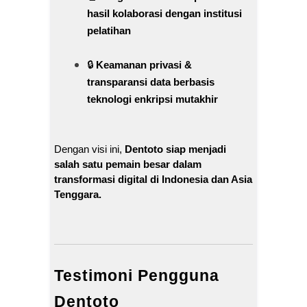
hasil kolaborasi dengan institusi
pelatihan
🔒
Keamanan privasi &
transparansi data berbasis
teknologi enkripsi mutakhir
Dengan visi ini,
Dentoto siap menjadi
salah satu pemain besar dalam
transformasi digital di Indonesia dan Asia
Tenggara.
Testimoni Pengguna
Dentoto