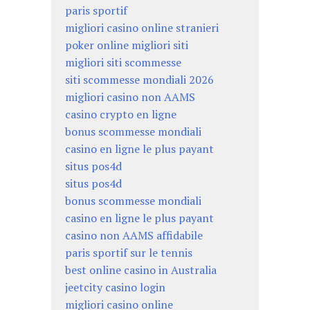
paris sportif
migliori casino online stranieri
poker online migliori siti
migliori siti scommesse
siti scommesse mondiali 2026
migliori casino non AAMS
casino crypto en ligne
bonus scommesse mondiali
casino en ligne le plus payant
situs pos4d
situs pos4d
bonus scommesse mondiali
casino en ligne le plus payant
casino non AAMS affidabile
paris sportif sur le tennis
best online casino in Australia
jeetcity casino login
migliori casino online