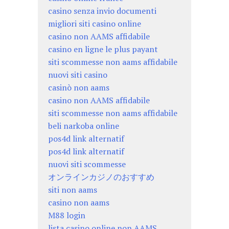
casino senza invio documenti
migliori siti casino online
casino non AAMS affidabile
casino en ligne le plus payant
siti scommesse non aams affidabile
nuovi siti casino
casinò non aams
casino non AAMS affidabile
siti scommesse non aams affidabile
beli narkoba online
pos4d link alternatif
pos4d link alternatif
nuovi siti scommesse
オンラインカジノのおすすめ
siti non aams
casino non aams
M88 login
lista casino online non AAMS