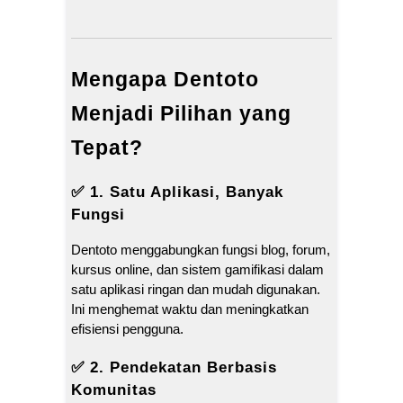
Mengapa Dentoto
Menjadi Pilihan yang
Tepat?
✅ 1. Satu Aplikasi, Banyak
Fungsi
Dentoto menggabungkan fungsi blog, forum,
kursus online, dan sistem gamifikasi dalam
satu aplikasi ringan dan mudah digunakan.
Ini menghemat waktu dan meningkatkan
efisiensi pengguna.
✅ 2. Pendekatan Berbasis
Komunitas