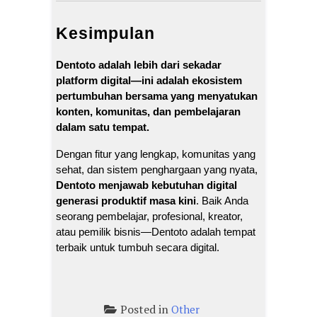
Kesimpulan
Dentoto adalah lebih dari sekadar
platform digital—ini adalah ekosistem
pertumbuhan bersama yang menyatukan
konten, komunitas, dan pembelajaran
dalam satu tempat.
Dengan fitur yang lengkap, komunitas yang
sehat, dan sistem penghargaan yang nyata,
Dentoto menjawab kebutuhan digital
generasi produktif masa kini
. Baik Anda
seorang pembelajar, profesional, kreator,
atau pemilik bisnis—Dentoto adalah tempat
terbaik untuk tumbuh secara digital.
Posted in
Other