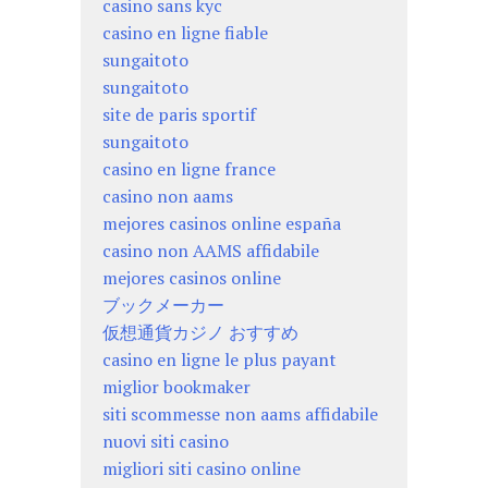
casino sans kyc
casino en ligne fiable
sungaitoto
sungaitoto
site de paris sportif
sungaitoto
casino en ligne france
casino non aams
mejores casinos online españa
casino non AAMS affidabile
mejores casinos online
ブックメーカー
仮想通貨カジノ おすすめ
casino en ligne le plus payant
miglior bookmaker
siti scommesse non aams affidabile
nuovi siti casino
migliori siti casino online