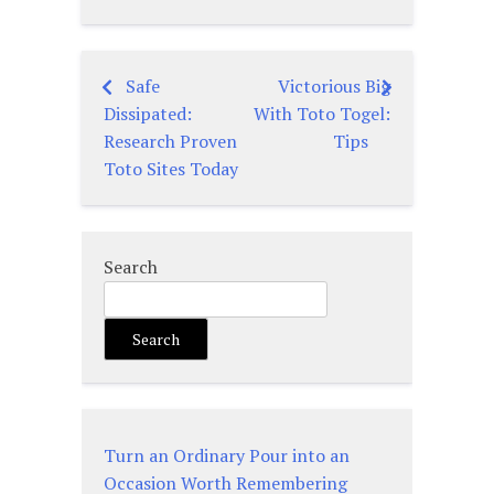
Safe
Victorious Big
Post
Dissipated:
With Toto Togel:
navigation
Research Proven
Tips
Toto Sites Today
Search
Search
Turn an Ordinary Pour into an
Occasion Worth Remembering