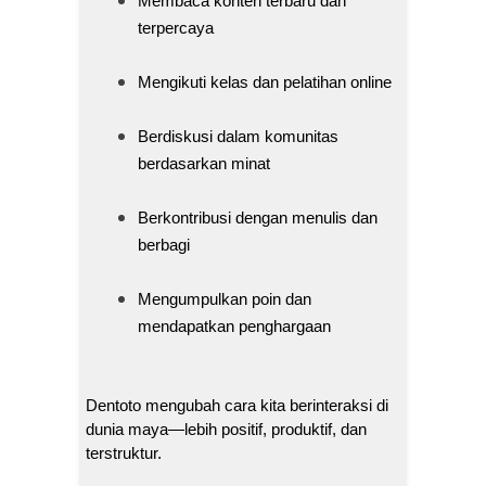
Membaca konten terbaru dan
terpercaya
Mengikuti kelas dan pelatihan online
Berdiskusi dalam komunitas
berdasarkan minat
Berkontribusi dengan menulis dan
berbagi
Mengumpulkan poin dan
mendapatkan penghargaan
Dentoto mengubah cara kita berinteraksi di
dunia maya—lebih positif, produktif, dan
terstruktur.