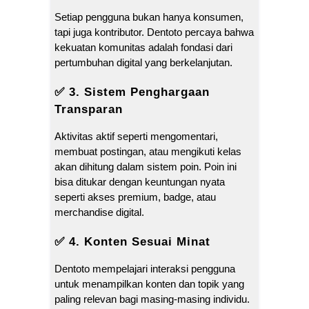
Setiap pengguna bukan hanya konsumen,
tapi juga kontributor. Dentoto percaya bahwa
kekuatan komunitas adalah fondasi dari
pertumbuhan digital yang berkelanjutan.
✅ 3. Sistem Penghargaan
Transparan
Aktivitas aktif seperti mengomentari,
membuat postingan, atau mengikuti kelas
akan dihitung dalam sistem poin. Poin ini
bisa ditukar dengan keuntungan nyata
seperti akses premium, badge, atau
merchandise digital.
✅ 4. Konten Sesuai Minat
Dentoto mempelajari interaksi pengguna
untuk menampilkan konten dan topik yang
paling relevan bagi masing-masing individu.