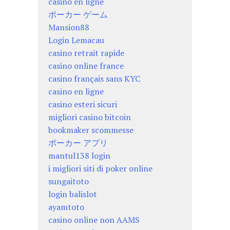
casino en ligne
ポーカー ゲーム
Mansion88
Login Lemacau
casino retrait rapide
casino online france
casino français sans KYC
casino en ligne
casino esteri sicuri
migliori casino bitcoin
bookmaker scommesse
ポーカー アプリ
mantul138 login
i migliori siti di poker online
sungaitoto
login balislot
ayamtoto
casino online non AAMS