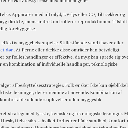
krer effektiv beskyttelse med minimal gene.
else. Apparater med ultralyd, UV-lys eller CO₂ tiltrækker og
myg direkte, mens andre kontrollerer reproduktionen. Tilslut
dlig forebyggelse.
 i effektiv myggebekæmpelse. Stillestående vand i haver eller
et dør
. At fjerne eller dække disse områder kan betydeligt
er og fælles handlinger er effektive, da myg kan sprede sig ov
 en kombination af individuelle handlinger, teknologiske
get af beskyttelsesstrategier. Folk ønsker ikke kun øjeblikkel
raktiske løsninger, der er nemme at anvende. Kombination af
r komfortable udendørsoplevelser uden myggestik.
et strategi med fysiske, kemiske og teknologiske løsninger. 
l beskyttelse sikres, hvilket forbedrer både sundhed, komfort 
mtidige løsninger vil kombinere bæredygtighed og teknologi for