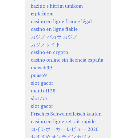
kazino s hitrim umikom
izplačilom
casino en ligne france légal
casino en ligne fiable
カジノ バカラ カジノ
カジノサイト
casino en crypto
casino online sin licencia españa
mewah99
puas69
slot gacor
mantul138
slot777
slot gacor
Frisches Schweinefleisch kaufen
casino en ligne retrait rapide
コインポーカー レビュー 2026
おすすめ オンラインカジノ