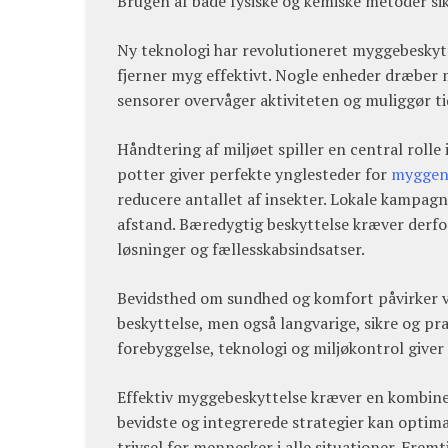
Brugen af både fysiske og kemiske metoder si
Ny teknologi har revolutioneret myggebeskytt
fjerner myg effektivt. Nogle enheder dræber 
sensorer overvåger aktiviteten og muliggør ti
Håndtering af miljøet spiller en central rolle
potter giver perfekte ynglesteder for
myggen
reducere antallet af insekter. Lokale kampagn
afstand. Bæredygtig beskyttelse kræver derfor
løsninger og fællesskabsindsatser.
Bevidsthed om sundhed og komfort påvirker val
beskyttelse, men også langvarige, sikre og p
forebyggelse, teknologi og miljøkontrol give
Effektiv myggebeskyttelse kræver en kombiner
bevidste og integrerede strategier kan optima
trivsel for mennesker i alle situationer. Fre