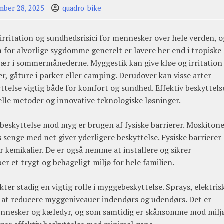
ber 28, 2025
quadro_bike
 irritation og sundhedsrisici for mennesker over hele verden, o
 for alvorlige sygdomme generelt er lavere her end i tropiske
sær i sommermånederne. Myggestik kan give kløe og irritation
r, gåture i parker eller camping. Derudover kan visse arter
ttelse vigtig både for komfort og sundhed. Effektiv beskyttels
lle metoder og innovative teknologiske løsninger.
 beskyttelse mod myg er brugen af fysiske barrierer. Moskiton
enge med net giver yderligere beskyttelse. Fysiske barrierer 
r kemikalier. De er også nemme at installere og sikrer
er et trygt og behageligt miljø for hele familien.
kter stadig en vigtig rolle i myggebeskyttelse. Sprays, elektris
d at reducere myggeniveauer indendørs og udendørs. Det er
 mennesker og kæledyr, og som samtidig er skånsomme mod miljø