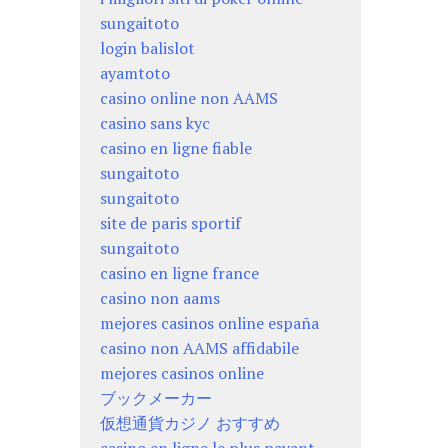
sungaitoto
login balislot
ayamtoto
casino online non AAMS
casino sans kyc
casino en ligne fiable
sungaitoto
sungaitoto
site de paris sportif
sungaitoto
casino en ligne france
casino non aams
mejores casinos online españa
casino non AAMS affidabile
mejores casinos online
ブックメーカー
仮想通貨カジノ おすすめ
casino en ligne le plus payant