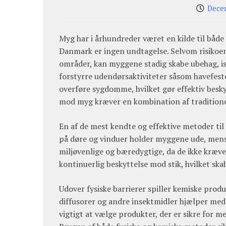
Decem
Myg har i århundreder været en kilde til både
Danmark er ingen undtagelse. Selvom risikoen
områder, kan myggene stadig skabe ubehag, i
forstyrre udendørsaktiviteter såsom havefeste
overføre sygdomme, hvilket gør effektiv besky
mod myg kræver en kombination af traditione
En af de mest kendte og effektive metoder til
på døre og vinduer holder myggene ude, mens s
miljøvenlige og bæredygtige, da de ikke kræve
kontinuerlig beskyttelse mod stik, hvilket skab
Udover fysiske barrierer spiller kemiske produ
diffusorer og andre insektmidler hjælper me
vigtigt at vælge produkter, der er sikre for