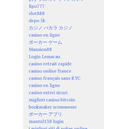
lipo777
slot888
depo 5k
カジノ バカラ カジノ
casino en ligne
ポーカー ゲーム
Mansion88
Login Lemacau
casino retrait rapide
casino online france
casino français sans KYC
casino en ligne
casino esteri sicuri
migliori casino bitcoin
bookmaker scommesse
ポーカー アプリ
mantul138 login
i migliori siti di poker online