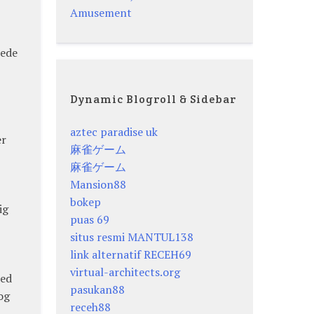
Amusement
tede
Dynamic Blogroll & Sidebar
aztec paradise uk
er
麻雀ゲーム
麻雀ゲーム
Mansion88
bokep
ig
puas 69
situs resmi MANTUL138
link alternatif RECEH69
virtual-architects.org
Med
pasukan88
og
receh88