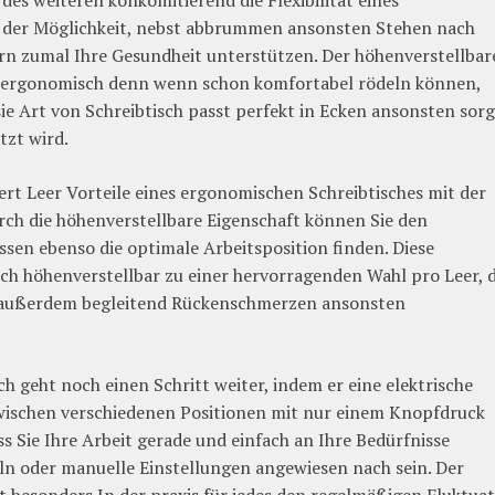
des weiteren konkomitierend die Flexibilität eines
it der Möglichkeit, nebst abbrummen ansonsten Stehen nach
gern zumal Ihre Gesundheit unterstützen. Der höhenverstellbar
ohl ergonomisch denn wenn schon komfortabel rödeln können,
sie Art von Schreibtisch passt perfekt in Ecken ansonsten sorg
tzt wird.
ert Leer Vorteile eines ergonomischen Schreibtisches mit der
rch die höhenverstellbare Eigenschaft können Sie den
ssen ebenso die optimale Arbeitsposition finden. Diese
ch höhenverstellbar zu einer hervorragenden Wahl pro Leer, d
n außerdem begleitend Rückenschmerzen ansonsten
ch geht noch einen Schritt weiter, indem er eine elektrische
 zwischen verschiedenen Positionen mit nur einem Knopfdruck
ss Sie Ihre Arbeit gerade und einfach an Ihre Bedürfnisse
 oder manuelle Einstellungen angewiesen nach sein. Der