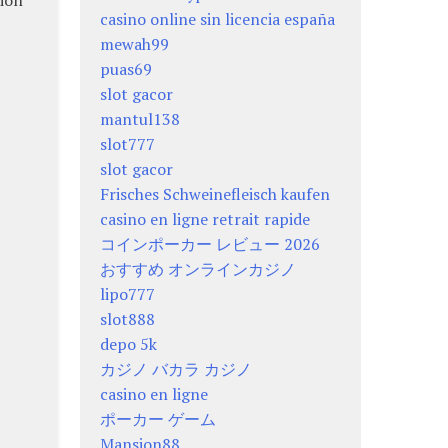
tion
casino online sin licencia españa
mewah99
puas69
slot gacor
mantul138
slot777
slot gacor
Frisches Schweinefleisch kaufen
casino en ligne retrait rapide
コインポーカー レビュー 2026
おすすめ オンラインカジノ
lipo777
slot888
depo 5k
カジノ バカラ カジノ
casino en ligne
ポーカー ゲーム
Mansion88