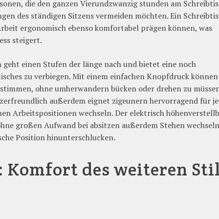
ersonen, die den ganzen Vierundzwanzig stunden am Schreibti
ngen des ständigen Sitzens vermeiden möchten. Ein Schreibti
e Arbeit ergonomisch ebenso komfortabel prägen können, was
ss steigert.
h geht einen Stufen der länge nach und bietet eine noch
tisches zu verbiegen. Mit einem einfachen Knopfdruck können
instimmen, ohne umherwandern bücken oder drehen zu müssen
tzerfreundlich außerdem eignet zigeunern hervorragend für j
en Arbeitspositionen wechseln. Der elektrisch höhenverstell
e ohne großen Aufwand bei absitzen außerdem Stehen wechsel
he Position hinunterschlucken.
: Komfort des weiteren Sti