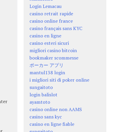
Login Lemacau
casino retrait rapide
casino online france
casino français sans KYC
casino en ligne
casino esteri sicuri
migliori casino bitcoin
bookmaker scommesse
ポーカー アプリ
mantul138 login
i migliori siti di poker online
sungaitoto
login balislot
nter
ayamtoto
casino online non AAMS
casino sans kyc
casino en ligne fiable
ar
sungaitoto