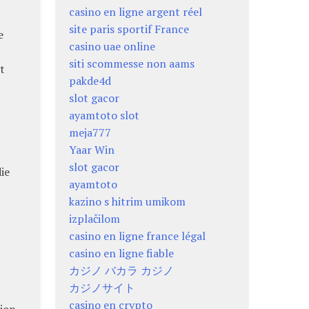
casino en ligne argent réel
site paris sportif France
e
casino uae online
siti scommesse non aams
t
pakde4d
slot gacor
ayamtoto slot
meja777
Yaar Win
slot gacor
ie
ayamtoto
kazino s hitrim umikom
izplačilom
casino en ligne france légal
casino en ligne fiable
カジノ バカラ カジノ
カジノサイト
casino en crypto