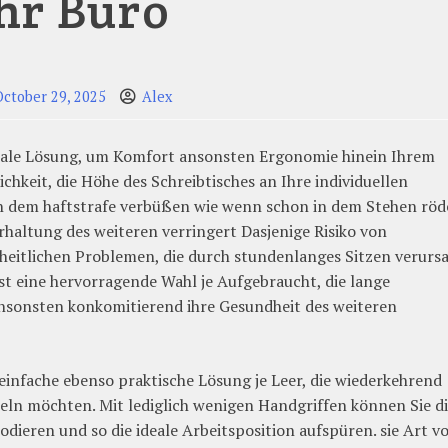
hr Büro
October 29, 2025
Alex
ideale Lösung, um Komfort ansonsten Ergonomie hinein Ihrem
chkeit, die Höhe des Schreibtisches an Ihre individuellen
n dem haftstrafe verbüßen wie wenn schon in dem Stehen röd
erhaltung des weiteren verringert Dasjenige Risiko von
itlichen Problemen, die durch stundenlanges Sitzen verurs
st eine hervorragende Wahl je Aufgebraucht, die lange
ansonsten konkomitierend ihre Gesundheit des weiteren
 einfache ebenso praktische Lösung je Leer, die wiederkehrend
eln möchten. Mit lediglich wenigen Handgriffen können Sie d
ieren und so die ideale Arbeitsposition aufspüren. sie Art v