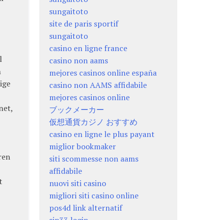
sungaitoto
site de paris sportif
sungaitoto
casino en ligne france
l
casino non aams
h
mejores casinos online españa
ige
casino non AAMS affidabile
mejores casinos online
net,
ブックメーカー
仮想通貨カジノ おすすめ
casino en ligne le plus payant
miglior bookmaker
ren
siti scommesse non aams
affidabile
t
nuovi siti casino
migliori siti casino online
pos4d link alternatif
sip33 login