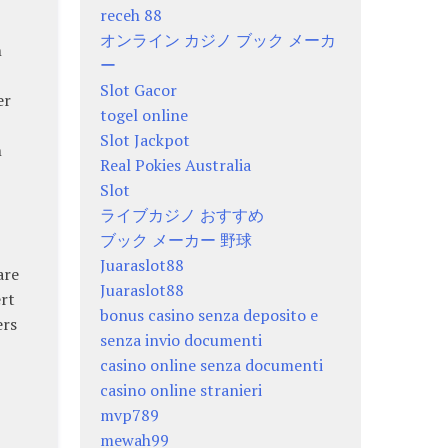
receh 88
オンライン カジノ ブック メーカ
h
ー
Slot Gacor
er
togel online
Slot Jackpot
h
Real Pokies Australia
Slot
ライブカジノ おすすめ
ブック メーカー 野球
Juaraslot88
are
Juaraslot88
ert
bonus casino senza deposito e
ers
senza invio documenti
casino online senza documenti
casino online stranieri
mvp789
mewah99