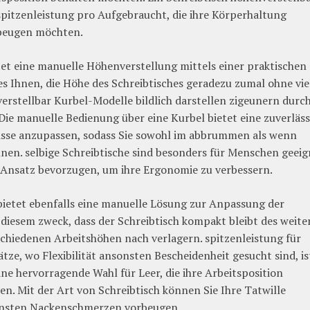
pitzenleistung pro Aufgebraucht, die ihre Körperhaltung
beugen möchten.
tet eine manuelle Höhenverstellung mittels einer praktischen
es Ihnen, die Höhe des Schreibtisches geradezu zumal ohne vie
rstellbar Kurbel-Modelle bildlich darstellen zigeunern durc
Die manuelle Bedienung über eine Kurbel bietet eine zuverläss
nisse anzupassen, sodass Sie sowohl im abbrummen als wenn
nen. selbige Schreibtische sind besonders für Menschen geeig
 Ansatz bevorzugen, um ihre Ergonomie zu verbessern.
bietet ebenfalls eine manuelle Lösung zur Anpassung der
 diesem zweck, dass der Schreibtisch kompakt bleibt des weite
erschiedenen Arbeitshöhen nach verlagern. spitzenleistung für
tze, wo Flexibilität ansonsten Bescheidenheit gesucht sind, is
ne hervorragende Wahl für Leer, die ihre Arbeitsposition
. Mit der Art von Schreibtisch können Sie Ihre Tatwille
sonsten Nackenschmerzen vorbeugen.