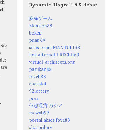
sch
Dynamic Blogroll & Sidebar
sch
麻雀ゲーム
Mansion88
bokep
puas 69
 Sie
situs resmi MANTUL138
.
link alternatif RECEH69
edes
virtual-architects.org
bare
pasukan88
n
receh88
cocaslot
92lottery
l
porn
仮想通貨 カジノ
mewah99
portal akses foya88
slot online