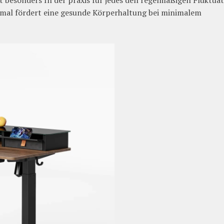
st besonders In der praxis für jedes den regelmäßigen Fluktua
l fördert eine gesunde Körperhaltung bei minimalem