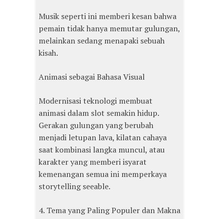
Musik seperti ini memberi kesan bahwa
pemain tidak hanya memutar gulungan,
melainkan sedang menapaki sebuah
kisah.
Animasi sebagai Bahasa Visual
Modernisasi teknologi membuat
animasi dalam slot semakin hidup.
Gerakan gulungan yang berubah
menjadi letupan lava, kilatan cahaya
saat kombinasi langka muncul, atau
karakter yang memberi isyarat
kemenangan semua ini memperkaya
storytelling seeable.
4. Tema yang Paling Populer dan Makna