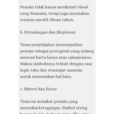
Pemain tidak hanya menikmati visual
yang dramatis, tetapi juga merasakan
warisan naratif ribuan tahun.
b. Petualangan dan Eksplorasi
Tema penjelajahan menempatkan
pemain sebagai protagonis yang sedang
mencari harta karun atau rahasia kuno.
Makna simbolisnya terkait dengan rasa
ingin tahu dan semangat manusia
untuk menemukan hal baru.
c. Misteri dan Horor
Tema ini memikat pemain yang
menyukai ketegangan. Simbol sering