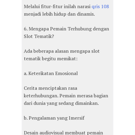
Melalui fitur-fitur inilah narasi
qris 108
menjadi lebih hidup dan dinamis.
6. Mengapa Pemain Terhubung dengan
Slot Tematik?
Ada beberapa alasan mengapa slot
tematik begitu memikat:
a. Keterikatan Emosional
Cerita menciptakan rasa
keterhubungan. Pemain merasa bagian
dari dunia yang sedang dimainkan.
b. Pengalaman yang Imersif
Desain audiovisual membuat pemain