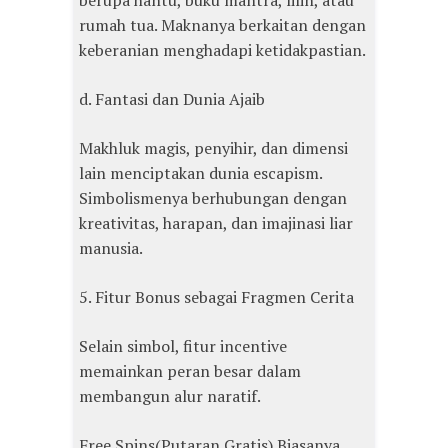
berupa hantu, buku mantra, lilin, atau
rumah tua. Maknanya berkaitan dengan
keberanian menghadapi ketidakpastian.
d. Fantasi dan Dunia Ajaib
Makhluk magis, penyihir, dan dimensi
lain menciptakan dunia escapism.
Simbolismenya berhubungan dengan
kreativitas, harapan, dan imajinasi liar
manusia.
5. Fitur Bonus sebagai Fragmen Cerita
Selain simbol, fitur incentive
memainkan peran besar dalam
membangun alur naratif.
Free Spins(Putaran Gratis) Biasanya