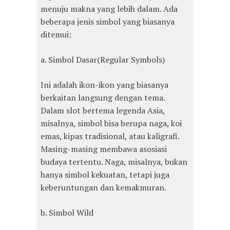
menuju makna yang lebih dalam. Ada
beberapa jenis simbol yang biasanya
ditemui:
a. Simbol Dasar(Regular Symbols)
Ini adalah ikon-ikon yang biasanya
berkaitan langsung dengan tema.
Dalam slot bertema legenda Asia,
misalnya, simbol bisa berupa naga, koi
emas, kipas tradisional, atau kaligrafi.
Masing-masing membawa asosiasi
budaya tertentu. Naga, misalnya, bukan
hanya simbol kekuatan, tetapi juga
keberuntungan dan kemakmuran.
b. Simbol Wild