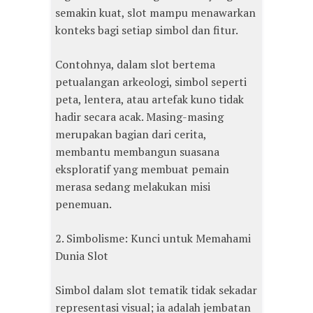
semakin kuat, slot mampu menawarkan
konteks bagi setiap simbol dan fitur.
Contohnya, dalam slot bertema
petualangan arkeologi, simbol seperti
peta, lentera, atau artefak kuno tidak
hadir secara acak. Masing-masing
merupakan bagian dari cerita,
membantu membangun suasana
eksploratif yang membuat pemain
merasa sedang melakukan misi
penemuan.
2. Simbolisme: Kunci untuk Memahami
Dunia Slot
Simbol dalam slot tematik tidak sekadar
representasi visual; ia adalah jembatan