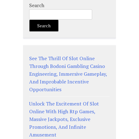
Search
Search
See The Thrill Of Slot Online
Through Bodoni Gambling Casino
Engineering, Immersive Gameplay,
And Improbable Incentive
Opportunities
Unlock The Excitement Of Slot
Online With High Rtp Games,
Massive Jackpots, Exclusive
Promotions, And Infinite
Amusement