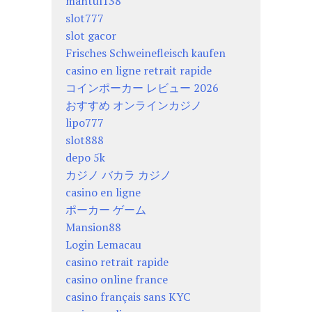
mantul138
slot777
slot gacor
Frisches Schweinefleisch kaufen
casino en ligne retrait rapide
コインポーカー レビュー 2026
おすすめ オンラインカジノ
lipo777
slot888
depo 5k
カジノ バカラ カジノ
casino en ligne
ポーカー ゲーム
Mansion88
Login Lemacau
casino retrait rapide
casino online france
casino français sans KYC