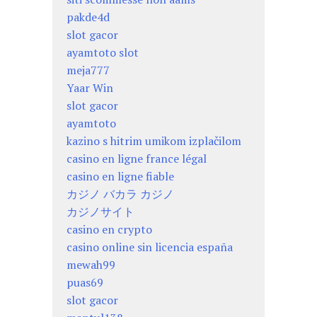
pakde4d
slot gacor
ayamtoto slot
meja777
Yaar Win
slot gacor
ayamtoto
kazino s hitrim umikom izplačilom
casino en ligne france légal
casino en ligne fiable
カジノ バカラ カジノ
カジノサイト
casino en crypto
casino online sin licencia españa
mewah99
puas69
slot gacor