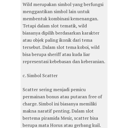
Wild merupakan simbol yang berfungsi
menggantikan simbol lain untuk
membentuk kombinasi kemenangan.
Tetapi dalam slot tematik, wild
biasanya dipilih berdasarkan karakter
atau objek paling ikonik dari tema
tersebut. Dalam slot tema koboi, wild
bisa berupa sheriff atau kuda liar
representasi kebebasan dan keberanian.
c. Simbol Scatter
Scatter sering menjadi pemicu
permainan bonus atau putaran free of
charge. Simbol ini biasanya memiliki
makna naratif penting. Dalam slot
bertema piramida Mesir, scatter bisa
berupa mata Horus atau gerbang kuil.