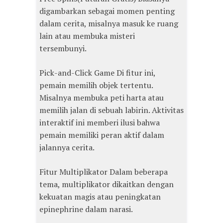
digambarkan sebagai momen penting
dalam cerita, misalnya masuk ke ruang
lain atau membuka misteri
tersembunyi.
Pick-and-Click Game Di fitur ini,
pemain memilih objek tertentu.
Misalnya membuka peti harta atau
memilih jalan di sebuah labirin. Aktivitas
interaktif ini memberi ilusi bahwa
pemain memiliki peran aktif dalam
jalannya cerita.
Fitur Multiplikator Dalam beberapa
tema, multiplikator dikaitkan dengan
kekuatan magis atau peningkatan
epinephrine dalam narasi.