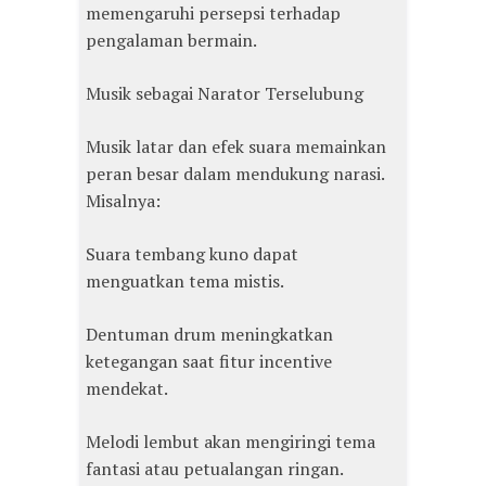
memengaruhi persepsi terhadap
pengalaman bermain.
Musik sebagai Narator Terselubung
Musik latar dan efek suara memainkan
peran besar dalam mendukung narasi.
Misalnya:
Suara tembang kuno dapat
menguatkan tema mistis.
Dentuman drum meningkatkan
ketegangan saat fitur incentive
mendekat.
Melodi lembut akan mengiringi tema
fantasi atau petualangan ringan.