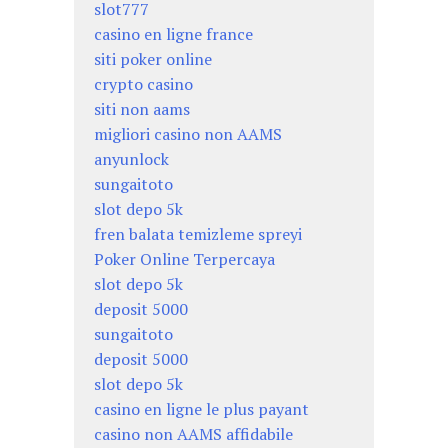
slot777
casino en ligne france
siti poker online
crypto casino
siti non aams
migliori casino non AAMS
anyunlock
sungaitoto
slot depo 5k
fren balata temizleme spreyi
Poker Online Terpercaya
slot depo 5k
deposit 5000
sungaitoto
deposit 5000
slot depo 5k
casino en ligne le plus payant
casino non AAMS affidabile