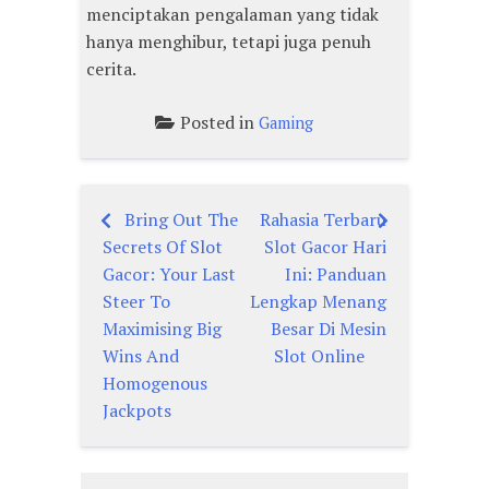
menciptakan pengalaman yang tidak
hanya menghibur, tetapi juga penuh
cerita.
Posted in
Gaming
Bring Out The
Rahasia Terbaru
Post
Secrets Of Slot
Slot Gacor Hari
navigation
Gacor: Your Last
Ini: Panduan
Steer To
Lengkap Menang
Maximising Big
Besar Di Mesin
Wins And
Slot Online
Homogenous
Jackpots