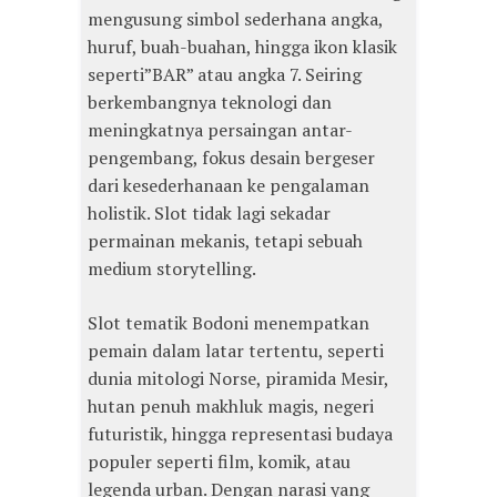
mengusung simbol sederhana angka,
huruf, buah-buahan, hingga ikon klasik
seperti”BAR” atau angka 7. Seiring
berkembangnya teknologi dan
meningkatnya persaingan antar-
pengembang, fokus desain bergeser
dari kesederhanaan ke pengalaman
holistik. Slot tidak lagi sekadar
permainan mekanis, tetapi sebuah
medium storytelling.
Slot tematik Bodoni menempatkan
pemain dalam latar tertentu, seperti
dunia mitologi Norse, piramida Mesir,
hutan penuh makhluk magis, negeri
futuristik, hingga representasi budaya
populer seperti film, komik, atau
legenda urban. Dengan narasi yang