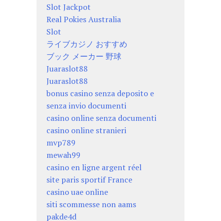
Slot Jackpot
Real Pokies Australia
Slot
ライブカジノ おすすめ
ブック メーカー 野球
Juaraslot88
Juaraslot88
bonus casino senza deposito e
senza invio documenti
casino online senza documenti
casino online stranieri
mvp789
mewah99
casino en ligne argent réel
site paris sportif France
casino uae online
siti scommesse non aams
pakde4d