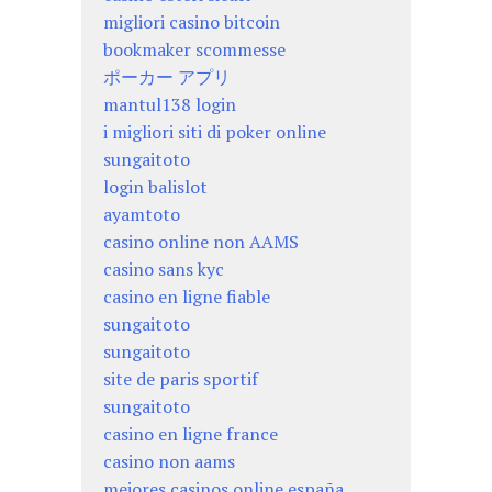
migliori casino bitcoin
bookmaker scommesse
ポーカー アプリ
mantul138 login
i migliori siti di poker online
sungaitoto
login balislot
ayamtoto
casino online non AAMS
casino sans kyc
casino en ligne fiable
sungaitoto
sungaitoto
site de paris sportif
sungaitoto
casino en ligne france
casino non aams
mejores casinos online españa