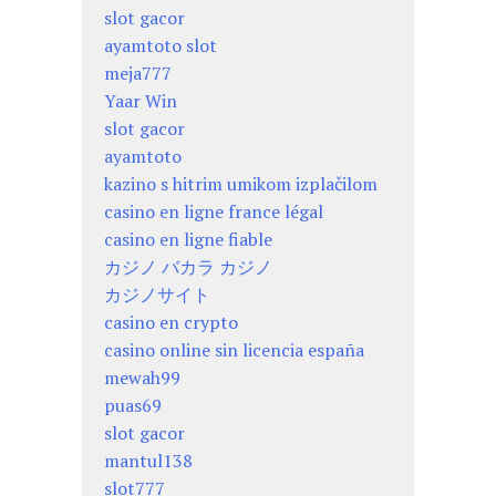
slot gacor
ayamtoto slot
meja777
Yaar Win
slot gacor
ayamtoto
kazino s hitrim umikom izplačilom
casino en ligne france légal
casino en ligne fiable
カジノ バカラ カジノ
カジノサイト
casino en crypto
casino online sin licencia españa
mewah99
puas69
slot gacor
mantul138
slot777