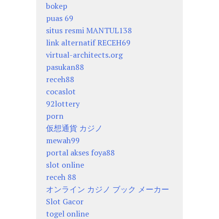
bokep
puas 69
situs resmi MANTUL138
link alternatif RECEH69
virtual-architects.org
pasukan88
receh88
cocaslot
92lottery
porn
仮想通貨 カジノ
mewah99
portal akses foya88
slot online
receh 88
オンライン カジノ ブック メーカー
Slot Gacor
togel online