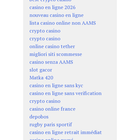
casino en ligne 2026
nouveau casino en ligne
lista casino online non AAMS
crypto casino
crypto casino
online casino tether
migliori siti scommesse
casino senza AAMS
slot gacor
Matka 420
casino en ligne sans kyc
casino en ligne sans verification
crypto casino
casino online france
depobos
rugby paris sportif
casino en ligne retrait immédiat
casino online nuovi