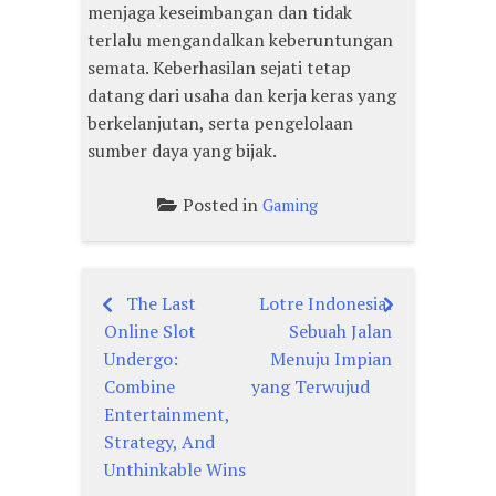
menjaga keseimbangan dan tidak
terlalu mengandalkan keberuntungan
semata. Keberhasilan sejati tetap
datang dari usaha dan kerja keras yang
berkelanjutan, serta pengelolaan
sumber daya yang bijak.
Posted in
Gaming
The Last
Lotre Indonesia:
Post
Online Slot
Sebuah Jalan
navigation
Undergo:
Menuju Impian
Combine
yang Terwujud
Entertainment,
Strategy, And
Unthinkable Wins