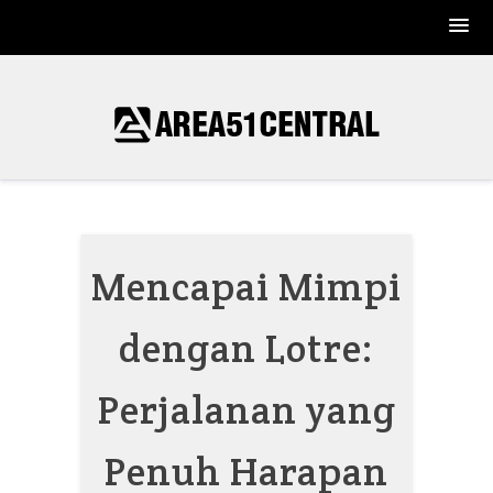
Skip
to
content
Mencapai Mimpi
dengan Lotre:
Perjalanan yang
Penuh Harapan