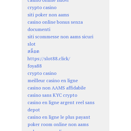
crypto casino
siti poker non aams
casino online bonus senza
documenti
siti scommesse non aams sicuri
slot
สล็อต
https://slot88.click/
foya88
crypto casino
meilleur casino en ligne
casino non AAMS affidabile
casino sans KYC crypto
casino en ligne argent reel sans
depot
casino en ligne le plus payant
poker room online non aams