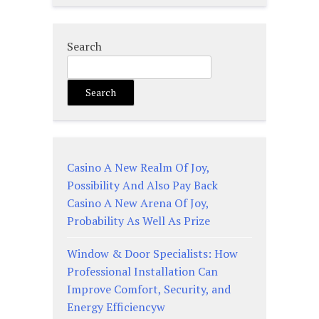
Search
Search
Casino A New Realm Of Joy,
Possibility And Also Pay Back
Casino A New Arena Of Joy,
Probability As Well As Prize
Window & Door Specialists: How
Professional Installation Can
Improve Comfort, Security, and
Energy Efficiencyw