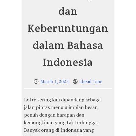
dan
Keberuntungan
dalam Bahasa
Indonesia
March 1, 2025
ahead_time
Lotre sering kali dipandang sebagai
jalan pintas menuju impian besar,
penuh dengan harapan dan
kemungkinan yang tak terhingga.
Banyak orang di Indonesia yang