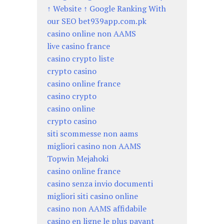
↑ Website ↑ Google Ranking With
our SEO bet939app.com.pk
casino online non AAMS
live casino france
casino crypto liste
crypto casino
casino online france
casino crypto
casino online
crypto casino
siti scommesse non aams
migliori casino non AAMS
Topwin Mejahoki
casino online france
casino senza invio documenti
migliori siti casino online
casino non AAMS affidabile
casino en ligne le plus payant