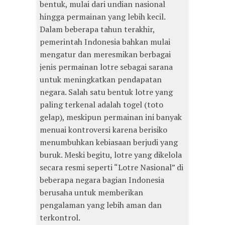
bentuk, mulai dari undian nasional
hingga permainan yang lebih kecil.
Dalam beberapa tahun terakhir,
pemerintah Indonesia bahkan mulai
mengatur dan meresmikan berbagai
jenis permainan lotre sebagai sarana
untuk meningkatkan pendapatan
negara. Salah satu bentuk lotre yang
paling terkenal adalah togel (toto
gelap), meskipun permainan ini banyak
menuai kontroversi karena berisiko
menumbuhkan kebiasaan berjudi yang
buruk. Meski begitu, lotre yang dikelola
secara resmi seperti “Lotre Nasional” di
beberapa negara bagian Indonesia
berusaha untuk memberikan
pengalaman yang lebih aman dan
terkontrol.