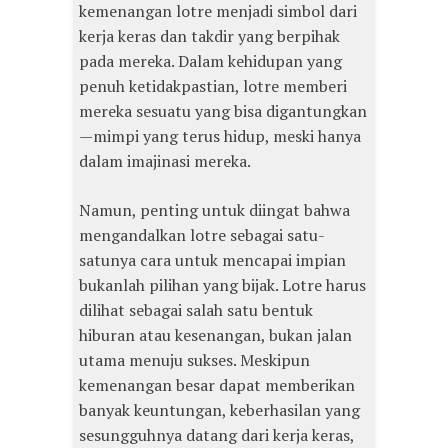
kemenangan lotre menjadi simbol dari
kerja keras dan takdir yang berpihak
pada mereka. Dalam kehidupan yang
penuh ketidakpastian, lotre memberi
mereka sesuatu yang bisa digantungkan
—mimpi yang terus hidup, meski hanya
dalam imajinasi mereka.
Namun, penting untuk diingat bahwa
mengandalkan lotre sebagai satu-
satunya cara untuk mencapai impian
bukanlah pilihan yang bijak. Lotre harus
dilihat sebagai salah satu bentuk
hiburan atau kesenangan, bukan jalan
utama menuju sukses. Meskipun
kemenangan besar dapat memberikan
banyak keuntungan, keberhasilan yang
sesungguhnya datang dari kerja keras,