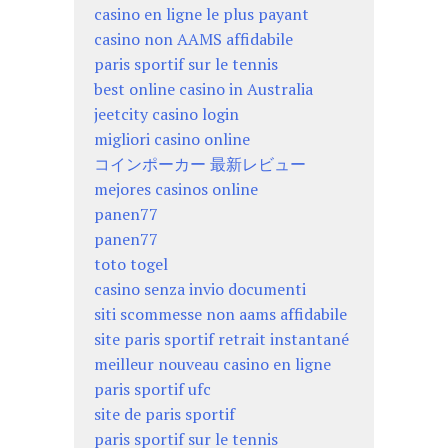
casino en ligne le plus payant
casino non AAMS affidabile
paris sportif sur le tennis
best online casino in Australia
jeetcity casino login
migliori casino online
コインポーカー 最新レビュー
mejores casinos online
panen77
panen77
toto togel
casino senza invio documenti
siti scommesse non aams affidabile
site paris sportif retrait instantané
meilleur nouveau casino en ligne
paris sportif ufc
site de paris sportif
paris sportif sur le tennis