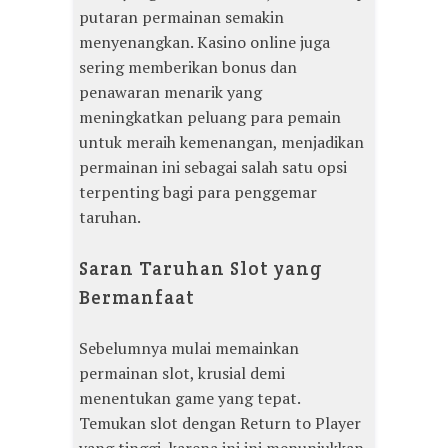
putaran permainan semakin
menyenangkan. Kasino online juga
sering memberikan bonus dan
penawaran menarik yang
meningkatkan peluang para pemain
untuk meraih kemenangan, menjadikan
permainan ini sebagai salah satu opsi
terpenting bagi para penggemar
taruhan.
Saran Taruhan Slot yang
Bermanfaat
Sebelumnya mulai memainkan
permainan slot, krusial demi
menentukan game yang tepat.
Temukan slot dengan Return to Player