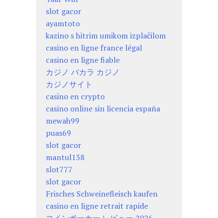
slot gacor
ayamtoto
kazino s hitrim umikom izplačilom
casino en ligne france légal
casino en ligne fiable
カジノ バカラ カジノ
カジノサイト
casino en crypto
casino online sin licencia españa
mewah99
puas69
slot gacor
mantul138
slot777
slot gacor
Frisches Schweinefleisch kaufen
casino en ligne retrait rapide