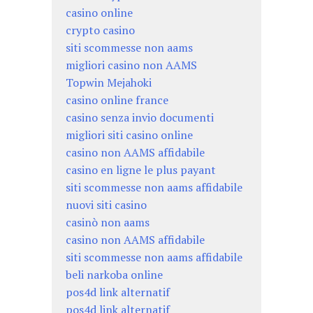
casino online
crypto casino
siti scommesse non aams
migliori casino non AAMS
Topwin Mejahoki
casino online france
casino senza invio documenti
migliori siti casino online
casino non AAMS affidabile
casino en ligne le plus payant
siti scommesse non aams affidabile
nuovi siti casino
casinò non aams
casino non AAMS affidabile
siti scommesse non aams affidabile
beli narkoba online
pos4d link alternatif
pos4d link alternatif