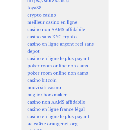
https://slot88.click/
foya88
crypto casino
meilleur casino en ligne
casino non AAMS affidabile
casino sans KYC crypto
casino en ligne argent reel sans
depot
casino en ligne le plus payant
poker room online non aams
poker room online non aams
casino bitcoin
nuovi siti casino
miglior bookmaker
casino non AAMS affidabile
casino en ligne france légal
casino en ligne le plus payant
на сайте orangenet.org