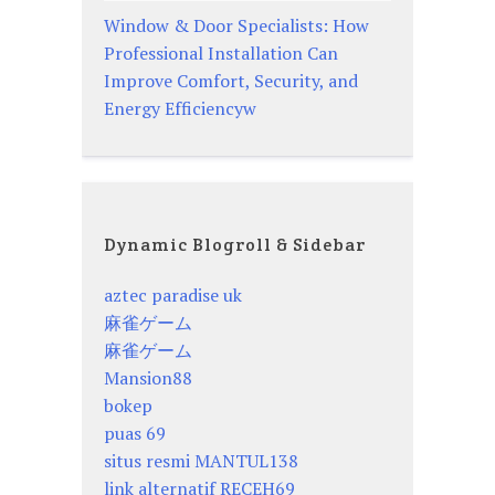
Window & Door Specialists: How
Professional Installation Can
Improve Comfort, Security, and
Energy Efficiencyw
Dynamic Blogroll & Sidebar
aztec paradise uk
麻雀ゲーム
麻雀ゲーム
Mansion88
bokep
puas 69
situs resmi MANTUL138
link alternatif RECEH69