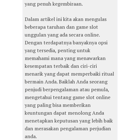
yang penuh kegembiraan.
Dalam artikel ini kita akan mengulas
beberapa taruhan dan game slot
unggulan yang ada secara online.
Dengan terdapatnya banyaknya opsi
yang tersedia, penting untuk
memahami mana yang menawarkan
kesempatan terbaik dan ciri-ciri
menarik yang dapat memperbaiki ritual
bermain Anda. Baiklah Anda seorang
penjudi berpengalaman atau pemula,
mengetahui tentang game slot online
yang paling bisa memberikan
keuntungan dapat menolong Anda
menetapkan keputusan yang lebih baik
dan merasakan pengalaman perjudian
anda.