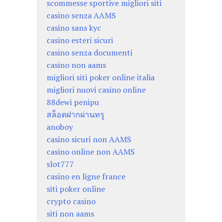
scommesse sportive migliori siti
casino senza AAMS
casino sans kyc
casino esteri sicuri
casino senza documenti
casino non aams
migliori siti poker online italia
migliori nuovi casino online
88dewi penipu
สล็อตฝากผ่านทรู
anoboy
casino sicuri non AAMS
casino online non AAMS
slot777
casino en ligne france
siti poker online
crypto casino
siti non aams