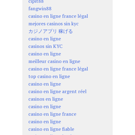
cipit88
fangwin88
casino en ligne france légal
mejores casinos sin kyc
カジノアプリ 稼げる
casino en ligne
casinos sin KYC
casino en ligne
meilleur casino en ligne
casino en ligne france légal
top casino en ligne
casino en ligne
casino en ligne argent réel
casinos en ligne
casino en ligne
casino en ligne france
casino en ligne
casino en ligne fiable