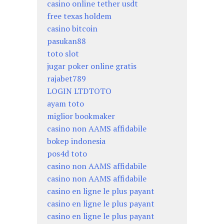
casino online tether usdt
free texas holdem
casino bitcoin
pasukan88
toto slot
jugar poker online gratis
rajabet789
LOGIN LTDTOTO
ayam toto
miglior bookmaker
casino non AAMS affidabile
bokep indonesia
pos4d toto
casino non AAMS affidabile
casino non AAMS affidabile
casino en ligne le plus payant
casino en ligne le plus payant
casino en ligne le plus payant