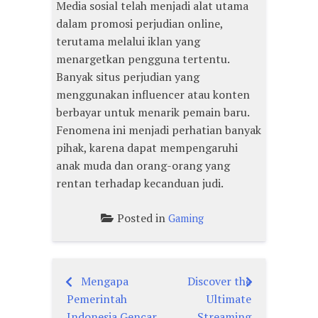
Media sosial telah menjadi alat utama
dalam promosi perjudian online,
terutama melalui iklan yang
menargetkan pengguna tertentu.
Banyak situs perjudian yang
menggunakan influencer atau konten
berbayar untuk menarik pemain baru.
Fenomena ini menjadi perhatian banyak
pihak, karena dapat mempengaruhi
anak muda dan orang-orang yang
rentan terhadap kecanduan judi.
Posted in
Gaming
Mengapa
Discover the
Post
Pemerintah
Ultimate
Indonesia Gencar
Streaming