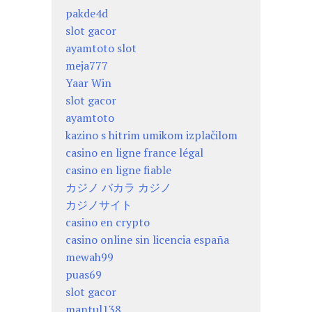
pakde4d
slot gacor
ayamtoto slot
meja777
Yaar Win
slot gacor
ayamtoto
kazino s hitrim umikom izplačilom
casino en ligne france légal
casino en ligne fiable
カジノ バカラ カジノ
カジノサイト
casino en crypto
casino online sin licencia españa
mewah99
puas69
slot gacor
mantul138