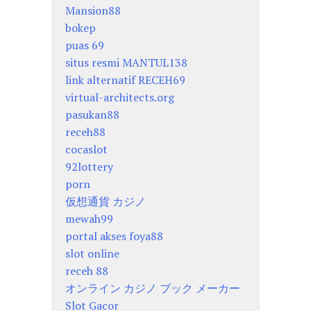
Mansion88
bokep
puas 69
situs resmi MANTUL138
link alternatif RECEH69
virtual-architects.org
pasukan88
receh88
cocaslot
92lottery
porn
仮想通貨 カジノ
mewah99
portal akses foya88
slot online
receh 88
オンライン カジノ ブック メーカー
Slot Gacor