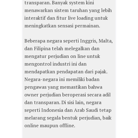
transparan. Banyak system kini
menawarkan sistem taruhan yang lebih
interaktif dan fitur live loading untuk
meningkatkan sensasi permainan.
Beberapa negara seperti Inggris, Malta,
dan Filipina telah melegalkan dan
mengatur perjudian on line untuk
mengontrol industri ini dan
mendapatkan pendapatan dari pajak.
Negara-negara ini memiliki badan
pengawas yang memastikan bahwa
owner perjudian beroperasi secara adil
dan transparan. Di sisi lain, negara
seperti Indonesia dan Arab Saudi tetap
melarang segala bentuk perjudian, baik
online maupun offline.