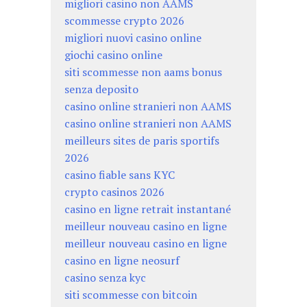
migliori casino non AAMS
scommesse crypto 2026
migliori nuovi casino online
giochi casino online
siti scommesse non aams bonus
senza deposito
casino online stranieri non AAMS
casino online stranieri non AAMS
meilleurs sites de paris sportifs
2026
casino fiable sans KYC
crypto casinos 2026
casino en ligne retrait instantané
meilleur nouveau casino en ligne
meilleur nouveau casino en ligne
casino en ligne neosurf
casino senza kyc
siti scommesse con bitcoin