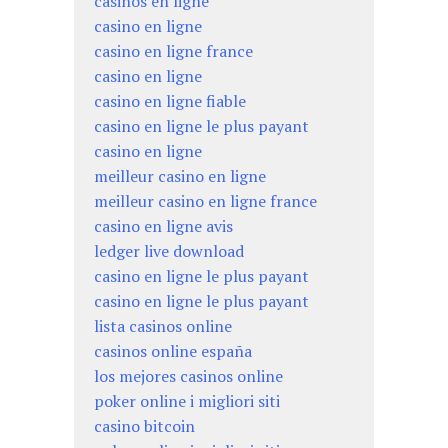
casinos en ligne
casino en ligne
casino en ligne france
casino en ligne
casino en ligne fiable
casino en ligne le plus payant
casino en ligne
meilleur casino en ligne
meilleur casino en ligne france
casino en ligne avis
ledger live download
casino en ligne le plus payant
casino en ligne le plus payant
lista casinos online
casinos online españa
los mejores casinos online
poker online i migliori siti
casino bitcoin