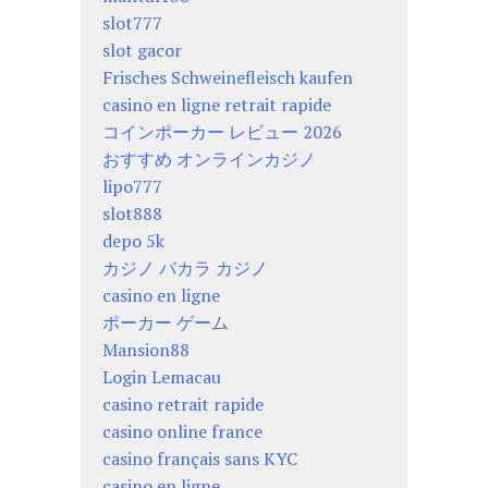
slot777
slot gacor
Frisches Schweinefleisch kaufen
casino en ligne retrait rapide
コインポーカー レビュー 2026
おすすめ オンラインカジノ
lipo777
slot888
depo 5k
カジノ バカラ カジノ
casino en ligne
ポーカー ゲーム
Mansion88
Login Lemacau
casino retrait rapide
casino online france
casino français sans KYC
casino en ligne