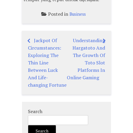
Posted in
Business
Jackpot Of
Understanding
Post
Circumstances:
Hargatoto And
navigation
Exploring The
The Growth Of
Thin Line
Toto Slot
Between Luck
Platforms In
And Life-
Online Gaming
changing Fortune
Search
Search