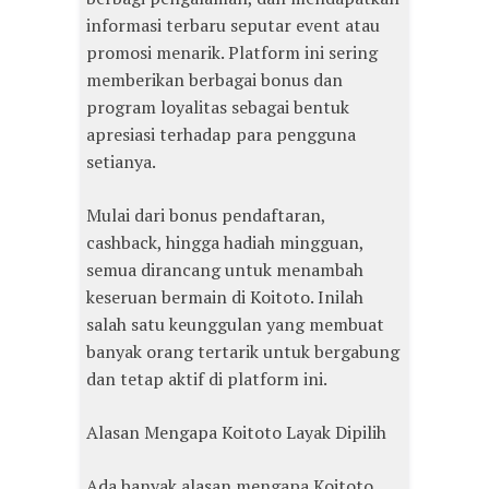
informasi terbaru seputar event atau
promosi menarik. Platform ini sering
memberikan berbagai bonus dan
program loyalitas sebagai bentuk
apresiasi terhadap para pengguna
setianya.
Mulai dari bonus pendaftaran,
cashback, hingga hadiah mingguan,
semua dirancang untuk menambah
keseruan bermain di Koitoto. Inilah
salah satu keunggulan yang membuat
banyak orang tertarik untuk bergabung
dan tetap aktif di platform ini.
Alasan Mengapa Koitoto Layak Dipilih
Ada banyak alasan mengapa Koitoto