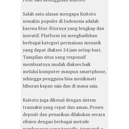
Salah satu alasan mengapa Koitoto
semakin populer di Indonesia adalah
karena fitur-fiturnya yang lengkap dan
inovatif. Platform ini menghadirkan
berbagai kategori permainan menarik
yang dapat diakses 24 jam setiap hari.
Tampilan situs yang responsif
membuatnya mudah diakses baik
melalui komputer maupun smartphone,
sehingga pengguna bisa menikmati
hiburan kapan saja dan di mana saja.
Koitoto juga dikenal dengan sistem
transaksi yang cepat dan aman. Proses
deposit dan penarikan dilakukan secara
efisien dengan berbagai metode
pembayaran yang tersedia, termasuk e-