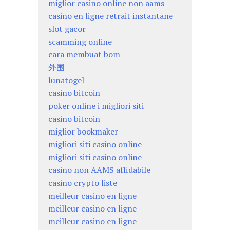
miglior casino online non aams
casino en ligne retrait instantane
slot gacor
scamming online
cara membuat bom
外围
lunatogel
casino bitcoin
poker online i migliori siti
casino bitcoin
miglior bookmaker
migliori siti casino online
migliori siti casino online
casino non AAMS affidabile
casino crypto liste
meilleur casino en ligne
meilleur casino en ligne
meilleur casino en ligne