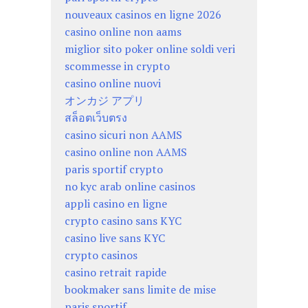
nouveaux casinos en ligne 2026
casino online non aams
miglior sito poker online soldi veri
scommesse in crypto
casino online nuovi
オンカジ アプリ
สล็อตเว็บตรง
casino sicuri non AAMS
casino online non AAMS
paris sportif crypto
no kyc arab online casinos
appli casino en ligne
crypto casino sans KYC
casino live sans KYC
crypto casinos
casino retrait rapide
bookmaker sans limite de mise
paris sportif