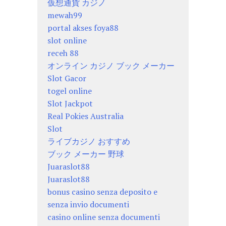
仮想通貨 カジノ
mewah99
portal akses foya88
slot online
receh 88
オンライン カジノ ブック メーカー
Slot Gacor
togel online
Slot Jackpot
Real Pokies Australia
Slot
ライブカジノ おすすめ
ブック メーカー 野球
Juaraslot88
Juaraslot88
bonus casino senza deposito e
senza invio documenti
casino online senza documenti