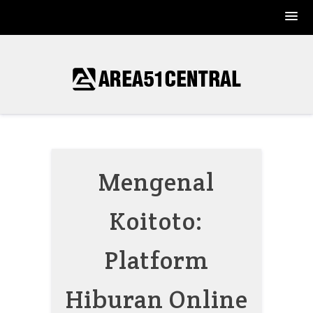
Skip
to
content
Mengenal
Koitoto:
Platform
Hiburan Online