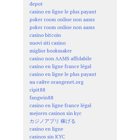
depot
casino en ligne le plus payant
poker room online non aams
poker room online non aams
casino bitcoin
nuovi siti casino
miglior bookmaker
casino non AAMS affidabile
casino en ligne france légal
casino en ligne le plus payant
на сайте orangenet.org
cipit88
fangwin88
casino en ligne france légal
mejores casinos sin kyc
カジノアプリ 稼げる
casino en ligne
casinos sin KYC