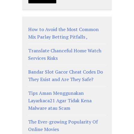
How to Avoid the Most Common
Mix Parlay Betting Pitfalls ,
Translate Chanceful Home Watch
Services Risks
Bandar Slot Gacor Cheat Codes Do
They Exist and Are They Safe?
Tips Aman Menggunakan
Layarkaca21 Agar Tidak Kena
Malware atau Scam
The Ever-growing Popularity Of
Online Movies