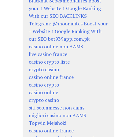
Blackhat Seo@moonalites Boost
your ↑ Website ↑ Google Ranking
With our SEO BACKLINKS
Telegram: @moonalites Boost your
↑ Website ↑ Google Ranking With
our SEO bet939app.com.pk
casino online non AAMS
live casino france
casino crypto liste
crypto casino
casino online france
casino crypto
casino online
crypto casino
siti scommesse non aams
migliori casino non AAMS
Topwin Mejahoki
casino online france