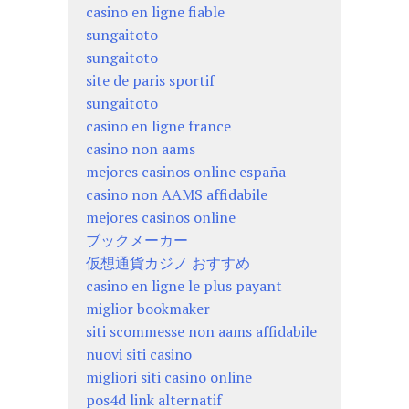
casino en ligne fiable
sungaitoto
sungaitoto
site de paris sportif
sungaitoto
casino en ligne france
casino non aams
mejores casinos online españa
casino non AAMS affidabile
mejores casinos online
ブックメーカー
仮想通貨カジノ おすすめ
casino en ligne le plus payant
miglior bookmaker
siti scommesse non aams affidabile
nuovi siti casino
migliori siti casino online
pos4d link alternatif