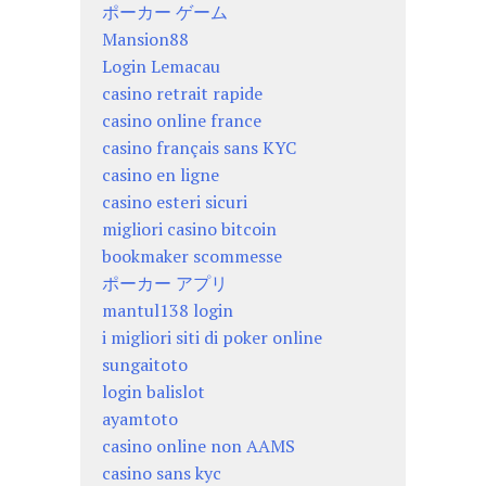
ポーカー ゲーム
Mansion88
Login Lemacau
casino retrait rapide
casino online france
casino français sans KYC
casino en ligne
casino esteri sicuri
migliori casino bitcoin
bookmaker scommesse
ポーカー アプリ
mantul138 login
i migliori siti di poker online
sungaitoto
login balislot
ayamtoto
casino online non AAMS
casino sans kyc