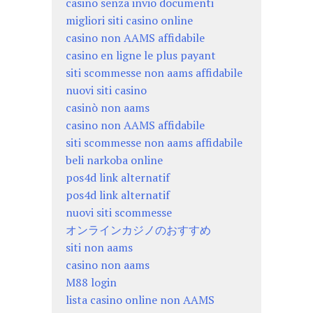
casino senza invio documenti
migliori siti casino online
casino non AAMS affidabile
casino en ligne le plus payant
siti scommesse non aams affidabile
nuovi siti casino
casinò non aams
casino non AAMS affidabile
siti scommesse non aams affidabile
beli narkoba online
pos4d link alternatif
pos4d link alternatif
nuovi siti scommesse
オンラインカジノのおすすめ
siti non aams
casino non aams
M88 login
lista casino online non AAMS