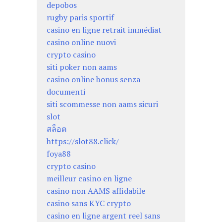
depobos
rugby paris sportif
casino en ligne retrait immédiat
casino online nuovi
crypto casino
siti poker non aams
casino online bonus senza
documenti
siti scommesse non aams sicuri
slot
สล็อต
https://slot88.click/
foya88
crypto casino
meilleur casino en ligne
casino non AAMS affidabile
casino sans KYC crypto
casino en ligne argent reel sans