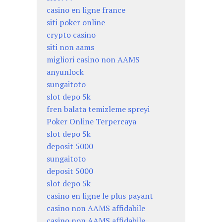
casino en ligne france
siti poker online
crypto casino
siti non aams
migliori casino non AAMS
anyunlock
sungaitoto
slot depo 5k
fren balata temizleme spreyi
Poker Online Terpercaya
slot depo 5k
deposit 5000
sungaitoto
deposit 5000
slot depo 5k
casino en ligne le plus payant
casino non AAMS affidabile
casino non AAMS affidabile