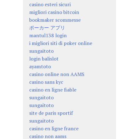
casino esteri sicuri
migliori casino bitcoin
bookmaker scommesse
ポーカー アプリ
mantul138 login
i migliori siti di poker online
sungaitoto
login balislot
ayamtoto
casino online non AAMS
casino sans kyc
casino en ligne fiable
sungaitoto
sungaitoto
site de paris sportif
sungaitoto
casino en ligne france
casino non aams