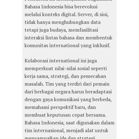
Bahasa Indonesia bisa berevolusi
melalui konteks digital. Server, di sini,
tidak hanya menghubungkan data
tetapi juga budaya, memfasilitasi
interaksi lintas bahasa dan membentuk
komunitas international yang inklusif.
Kolaborasi international ini juga
memperkuat nilai-nilai sosial seperti
kerja sama, strategi, dan pemecahan
masalah. Tim yang terdiri dari pemain
dari berbagai negara harus beradaptasi
dengan gaya komunikasi yang berbeda,
memahami perspektif baru, dan
membuat keputusan cepat bersama.
Bahasa Indonesia, saat digunakan dalam
tim internasional, menjadi alat untuk
menyampaikan ide dan strategi,