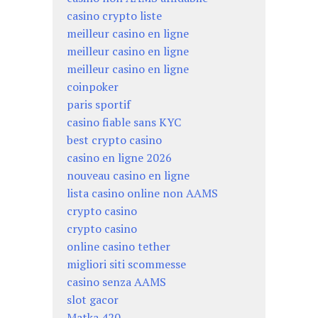
casino crypto liste
meilleur casino en ligne
meilleur casino en ligne
meilleur casino en ligne
coinpoker
paris sportif
casino fiable sans KYC
best crypto casino
casino en ligne 2026
nouveau casino en ligne
lista casino online non AAMS
crypto casino
crypto casino
online casino tether
migliori siti scommesse
casino senza AAMS
slot gacor
Matka 420