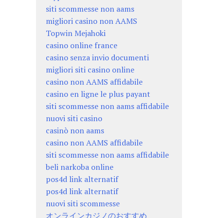
siti scommesse non aams
migliori casino non AAMS
Topwin Mejahoki
casino online france
casino senza invio documenti
migliori siti casino online
casino non AAMS affidabile
casino en ligne le plus payant
siti scommesse non aams affidabile
nuovi siti casino
casinò non aams
casino non AAMS affidabile
siti scommesse non aams affidabile
beli narkoba online
pos4d link alternatif
pos4d link alternatif
nuovi siti scommesse
オンラインカジノのおすすめ