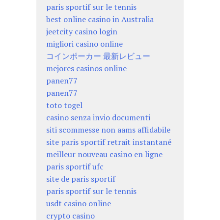
paris sportif sur le tennis
best online casino in Australia
jeetcity casino login
migliori casino online
コインポーカー 最新レビュー
mejores casinos online
panen77
panen77
toto togel
casino senza invio documenti
siti scommesse non aams affidabile
site paris sportif retrait instantané
meilleur nouveau casino en ligne
paris sportif ufc
site de paris sportif
paris sportif sur le tennis
usdt casino online
crypto casino