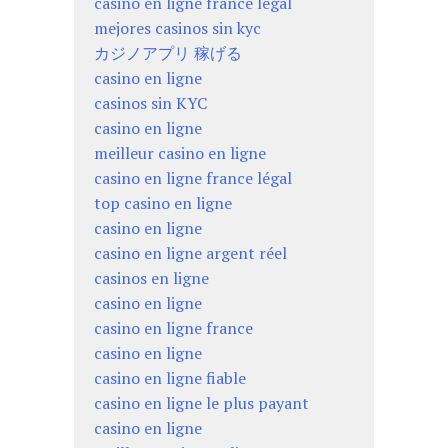
casino en ligne france légal
mejores casinos sin kyc
カジノアプリ 稼げる
casino en ligne
casinos sin KYC
casino en ligne
meilleur casino en ligne
casino en ligne france légal
top casino en ligne
casino en ligne
casino en ligne argent réel
casinos en ligne
casino en ligne
casino en ligne france
casino en ligne
casino en ligne fiable
casino en ligne le plus payant
casino en ligne