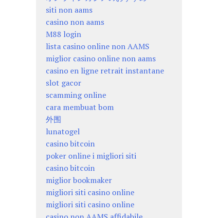
siti non aams
casino non aams
M88 login
lista casino online non AAMS
miglior casino online non aams
casino en ligne retrait instantane
slot gacor
scamming online
cara membuat bom
外围
lunatogel
casino bitcoin
poker online i migliori siti
casino bitcoin
miglior bookmaker
migliori siti casino online
migliori siti casino online
casino non AAMS affidabile