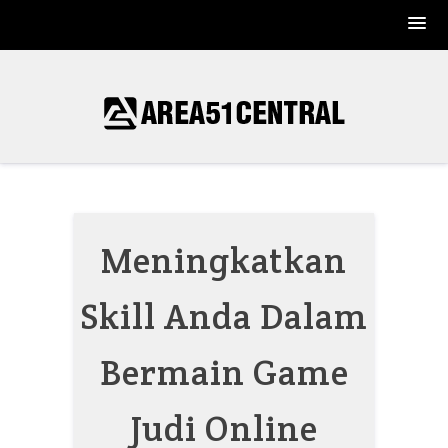
Skip
to
content
Meningkatkan
Skill Anda Dalam
Bermain Game
Judi Online