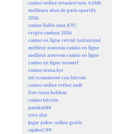
casino online stranieri non AAMS
meilleurs sites de paris sportifs
2026
casino fiable sans KYC
crypto casinos 2026
casino en ligne retrait instantané
meilleur nouveau casino en ligne
meilleur nouveau casino en ligne
casino en ligne neosurf
casino senza kyc
siti scommesse con bitcoin
casino online tether usdt
free texas holdem
casino bitcoin
pasukan88
toto slot
jugar poker online gratis
rajabet789