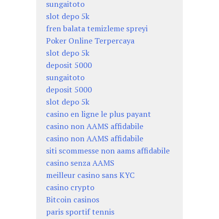
sungaitoto
slot depo 5k
fren balata temizleme spreyi
Poker Online Terpercaya
slot depo 5k
deposit 5000
sungaitoto
deposit 5000
slot depo 5k
casino en ligne le plus payant
casino non AAMS affidabile
casino non AAMS affidabile
siti scommesse non aams affidabile
casino senza AAMS
meilleur casino sans KYC
casino crypto
Bitcoin casinos
paris sportif tennis