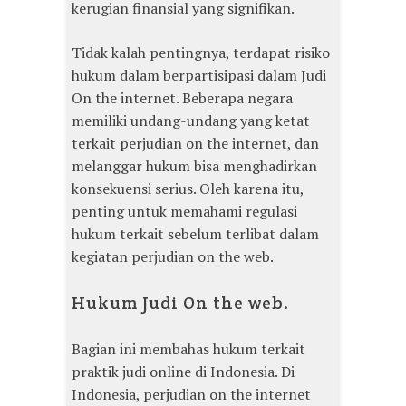
kerugian finansial yang signifikan.
Tidak kalah pentingnya, terdapat risiko
hukum dalam berpartisipasi dalam Judi
On the internet. Beberapa negara
memiliki undang-undang yang ketat
terkait perjudian on the internet, dan
melanggar hukum bisa menghadirkan
konsekuensi serius. Oleh karena itu,
penting untuk memahami regulasi
hukum terkait sebelum terlibat dalam
kegiatan perjudian on the web.
Hukum Judi On the web.
Bagian ini membahas hukum terkait
praktik judi online di Indonesia. Di
Indonesia, perjudian on the internet