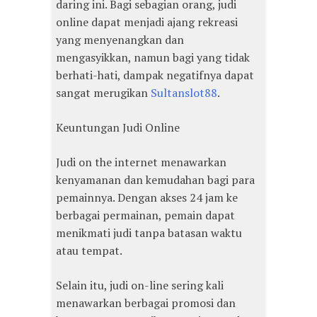
daring ini. Bagi sebagian orang, judi
online dapat menjadi ajang rekreasi
yang menyenangkan dan
mengasyikkan, namun bagi yang tidak
berhati-hati, dampak negatifnya dapat
sangat merugikan
Sultanslot88
.
Keuntungan Judi Online
Judi on the internet menawarkan
kenyamanan dan kemudahan bagi para
pemainnya. Dengan akses 24 jam ke
berbagai permainan, pemain dapat
menikmati judi tanpa batasan waktu
atau tempat.
Selain itu, judi on-line sering kali
menawarkan berbagai promosi dan