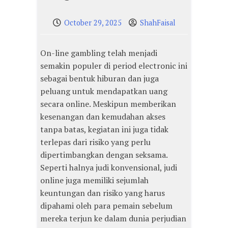
October 29, 2025
ShahFaisal
On-line gambling telah menjadi
semakin populer di period electronic ini
sebagai bentuk hiburan dan juga
peluang untuk mendapatkan uang
secara online. Meskipun memberikan
kesenangan dan kemudahan akses
tanpa batas, kegiatan ini juga tidak
terlepas dari risiko yang perlu
dipertimbangkan dengan seksama.
Seperti halnya judi konvensional, judi
online juga memiliki sejumlah
keuntungan dan risiko yang harus
dipahami oleh para pemain sebelum
mereka terjun ke dalam dunia perjudian