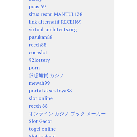
puas 69
situs resmi MANTUL138
link alternatif RECEH69
virtual-architects.org
pasukan88
receh88
cocaslot
92lottery
porn
仮想通貨 カジノ
mewah99
portal akses foya88
slot online
receh 88
オンライン カジノ ブック メーカー
Slot Gacor
togel online
Slot Jackpot