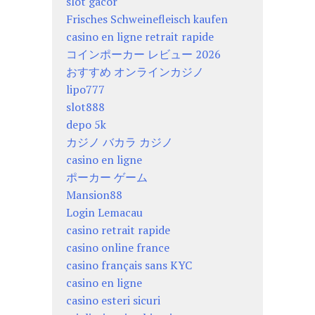
slot gacor
Frisches Schweinefleisch kaufen
casino en ligne retrait rapide
コインポーカー レビュー 2026
おすすめ オンラインカジノ
lipo777
slot888
depo 5k
カジノ バカラ カジノ
casino en ligne
ポーカー ゲーム
Mansion88
Login Lemacau
casino retrait rapide
casino online france
casino français sans KYC
casino en ligne
casino esteri sicuri