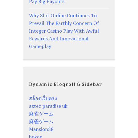
Pay Big Payouts
Why Slot Online Continues To
Prevail The Earthly Concern Of
Integer Casino Play With Awful
Rewards And Innovational
Gameplay
Dynamic Blogroll & Sidebar
สล็อตเว็บตรง
aztec paradise uk
麻雀ゲーム
麻雀ゲーム
Mansion88
bokep