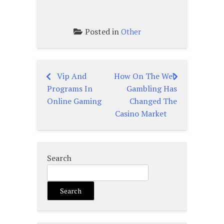
Posted in
Other
Vip And
How On The Web
Post
Programs In
Gambling Has
navigation
Online Gaming
Changed The
Casino Market
Search
Search