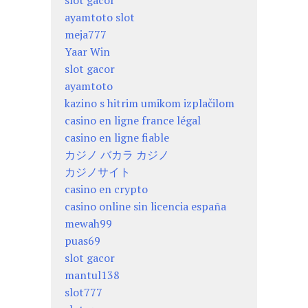
slot gacor
ayamtoto slot
meja777
Yaar Win
slot gacor
ayamtoto
kazino s hitrim umikom izplačilom
casino en ligne france légal
casino en ligne fiable
カジノ バカラ カジノ
カジノサイト
casino en crypto
casino online sin licencia españa
mewah99
puas69
slot gacor
mantul138
slot777