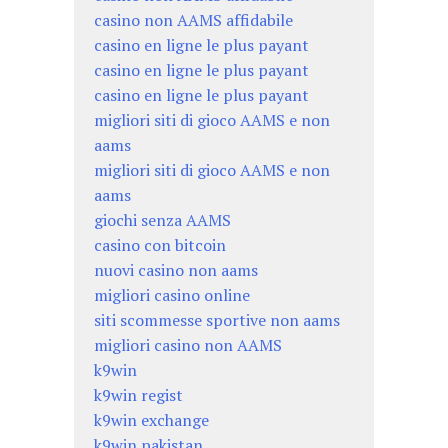
casino non AAMS affidabile
casino en ligne le plus payant
casino en ligne le plus payant
casino en ligne le plus payant
migliori siti di gioco AAMS e non
aams
migliori siti di gioco AAMS e non
aams
giochi senza AAMS
casino con bitcoin
nuovi casino non aams
migliori casino online
siti scommesse sportive non aams
migliori casino non AAMS
k9win
k9win regist
k9win exchange
k9win pakistan