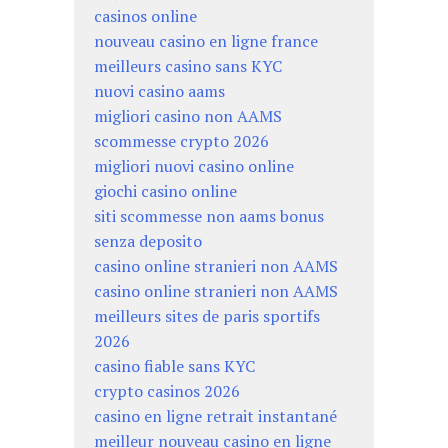
casinos online
nouveau casino en ligne france
meilleurs casino sans KYC
nuovi casino aams
migliori casino non AAMS
scommesse crypto 2026
migliori nuovi casino online
giochi casino online
siti scommesse non aams bonus
senza deposito
casino online stranieri non AAMS
casino online stranieri non AAMS
meilleurs sites de paris sportifs
2026
casino fiable sans KYC
crypto casinos 2026
casino en ligne retrait instantané
meilleur nouveau casino en ligne