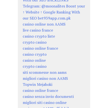
With our SEO BACKLINKS
Telegram: @moonalites Boost your
↑ Website ↑ Google Ranking With
our SEO bet939app.com.pk
casino online non AAMS
live casino france
casino crypto liste
crypto casino
casino online france
casino crypto
casino online
crypto casino
siti scommesse non aams
migliori casino non AAMS
Topwin Mejahoki
casino online france
casino senza invio documenti
migliori siti casino online