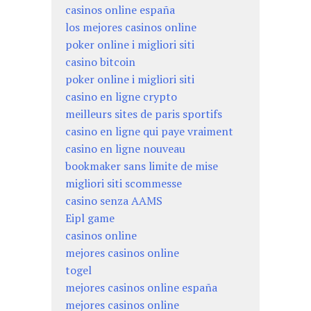
casinos online españa
los mejores casinos online
poker online i migliori siti
casino bitcoin
poker online i migliori siti
casino en ligne crypto
meilleurs sites de paris sportifs
casino en ligne qui paye vraiment
casino en ligne nouveau
bookmaker sans limite de mise
migliori siti scommesse
casino senza AAMS
Eipl game
casinos online
mejores casinos online
togel
mejores casinos online españa
mejores casinos online