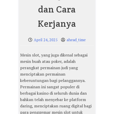
dan Cara
Kerjanya
April 24, 2025
ahead_time
Mesin slot, yang juga dikenal sebagai
mesin buah atau poker, adalah
perangkat permainan judi yang
menciptakan permainan
keberuntungan bagi pelanggannya.
Permainan ini sangat populer di
berbagai kasino di seluruh dunia dan
bahkan telah menyebar ke platform
daring, menciptakan ruang digital bagi
para penggemar mesin slot untuk