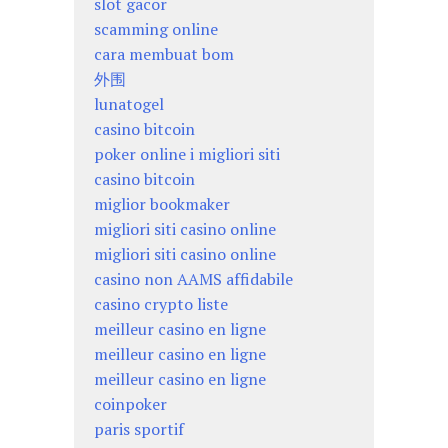
slot gacor
scamming online
cara membuat bom
外围
lunatogel
casino bitcoin
poker online i migliori siti
casino bitcoin
miglior bookmaker
migliori siti casino online
migliori siti casino online
casino non AAMS affidabile
casino crypto liste
meilleur casino en ligne
meilleur casino en ligne
meilleur casino en ligne
coinpoker
paris sportif