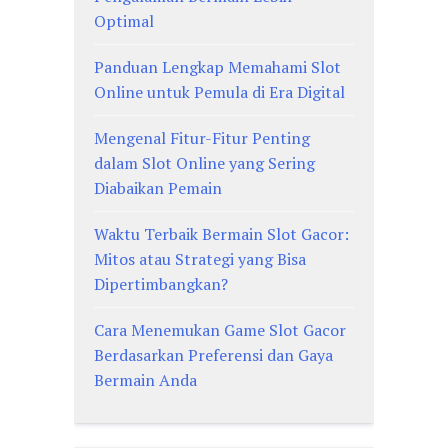
Optimal
Panduan Lengkap Memahami Slot
Online untuk Pemula di Era Digital
Mengenal Fitur-Fitur Penting
dalam Slot Online yang Sering
Diabaikan Pemain
Waktu Terbaik Bermain Slot Gacor:
Mitos atau Strategi yang Bisa
Dipertimbangkan?
Cara Menemukan Game Slot Gacor
Berdasarkan Preferensi dan Gaya
Bermain Anda