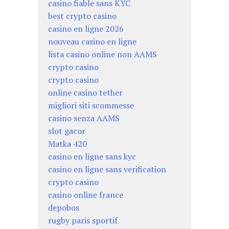
casino fiable sans KYC
best crypto casino
casino en ligne 2026
nouveau casino en ligne
lista casino online non AAMS
crypto casino
crypto casino
online casino tether
migliori siti scommesse
casino senza AAMS
slot gacor
Matka 420
casino en ligne sans kyc
casino en ligne sans verification
crypto casino
casino online france
depobos
rugby paris sportif