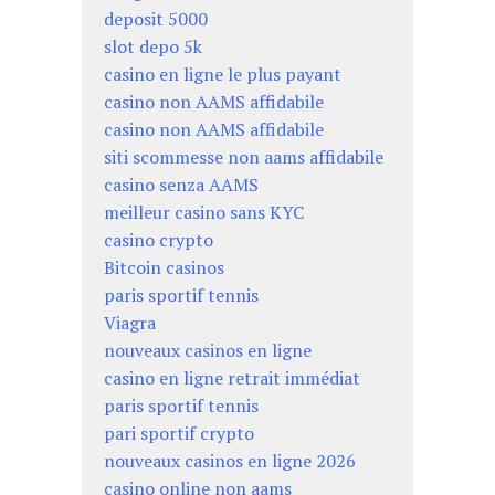
deposit 5000
slot depo 5k
casino en ligne le plus payant
casino non AAMS affidabile
casino non AAMS affidabile
siti scommesse non aams affidabile
casino senza AAMS
meilleur casino sans KYC
casino crypto
Bitcoin casinos
paris sportif tennis
Viagra
nouveaux casinos en ligne
casino en ligne retrait immédiat
paris sportif tennis
pari sportif crypto
nouveaux casinos en ligne 2026
casino online non aams