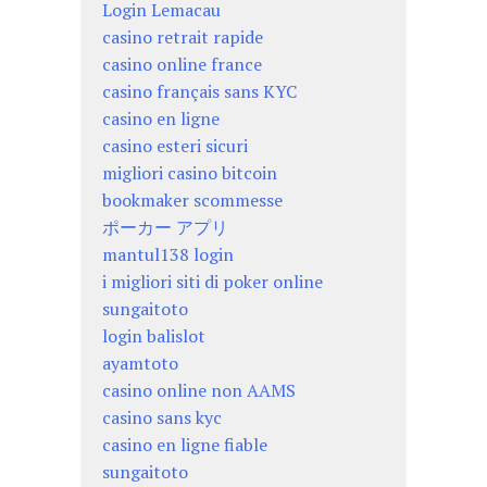
Login Lemacau
casino retrait rapide
casino online france
casino français sans KYC
casino en ligne
casino esteri sicuri
migliori casino bitcoin
bookmaker scommesse
ポーカー アプリ
mantul138 login
i migliori siti di poker online
sungaitoto
login balislot
ayamtoto
casino online non AAMS
casino sans kyc
casino en ligne fiable
sungaitoto