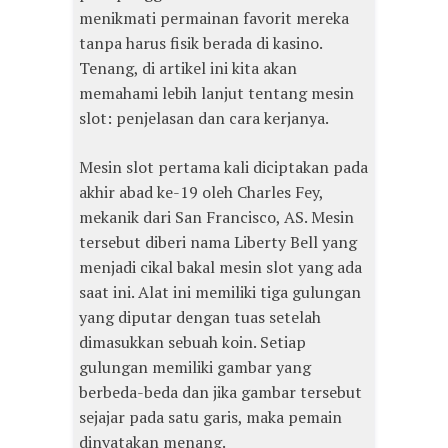
menikmati permainan favorit mereka
tanpa harus fisik berada di kasino.
Tenang, di artikel ini kita akan
memahami lebih lanjut tentang mesin
slot: penjelasan dan cara kerjanya.
Mesin slot pertama kali diciptakan pada
akhir abad ke-19 oleh Charles Fey,
mekanik dari San Francisco, AS. Mesin
tersebut diberi nama Liberty Bell yang
menjadi cikal bakal mesin slot yang ada
saat ini. Alat ini memiliki tiga gulungan
yang diputar dengan tuas setelah
dimasukkan sebuah koin. Setiap
gulungan memiliki gambar yang
berbeda-beda dan jika gambar tersebut
sejajar pada satu garis, maka pemain
dinyatakan menang.