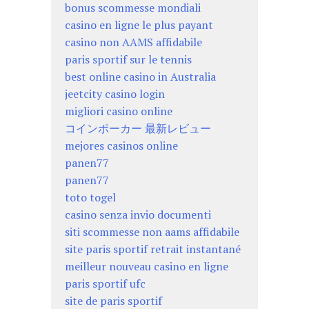
bonus scommesse mondiali
casino en ligne le plus payant
casino non AAMS affidabile
paris sportif sur le tennis
best online casino in Australia
jeetcity casino login
migliori casino online
コインポーカー 最新レビュー
mejores casinos online
panen77
panen77
toto togel
casino senza invio documenti
siti scommesse non aams affidabile
site paris sportif retrait instantané
meilleur nouveau casino en ligne
paris sportif ufc
site de paris sportif