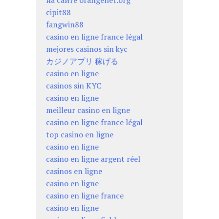
на сайте orangenet.org
cipit88
fangwin88
casino en ligne france légal
mejores casinos sin kyc
カジノアプリ 稼げる
casino en ligne
casinos sin KYC
casino en ligne
meilleur casino en ligne
casino en ligne france légal
top casino en ligne
casino en ligne
casino en ligne argent réel
casinos en ligne
casino en ligne
casino en ligne france
casino en ligne