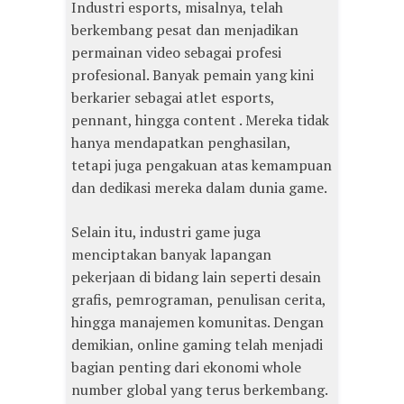
Industri esports, misalnya, telah
berkembang pesat dan menjadikan
permainan video sebagai profesi
profesional. Banyak pemain yang kini
berkarier sebagai atlet esports,
pennant, hingga content . Mereka tidak
hanya mendapatkan penghasilan,
tetapi juga pengakuan atas kemampuan
dan dedikasi mereka dalam dunia game.
Selain itu, industri game juga
menciptakan banyak lapangan
pekerjaan di bidang lain seperti desain
grafis, pemrograman, penulisan cerita,
hingga manajemen komunitas. Dengan
demikian, online gaming telah menjadi
bagian penting dari ekonomi whole
number global yang terus berkembang.