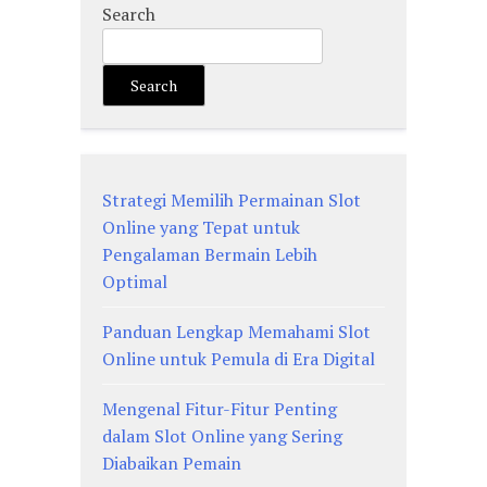
Search
Search
Strategi Memilih Permainan Slot
Online yang Tepat untuk
Pengalaman Bermain Lebih
Optimal
Panduan Lengkap Memahami Slot
Online untuk Pemula di Era Digital
Mengenal Fitur-Fitur Penting
dalam Slot Online yang Sering
Diabaikan Pemain