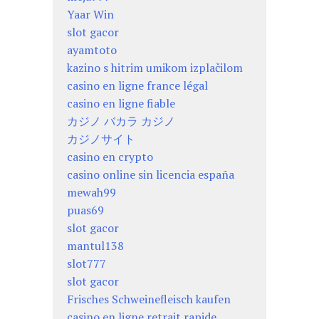
Yaar Win
slot gacor
ayamtoto
kazino s hitrim umikom izplačilom
casino en ligne france légal
casino en ligne fiable
カジノ バカラ カジノ
カジノサイト
casino en crypto
casino online sin licencia españa
mewah99
puas69
slot gacor
mantul138
slot777
slot gacor
Frisches Schweinefleisch kaufen
casino en ligne retrait rapide