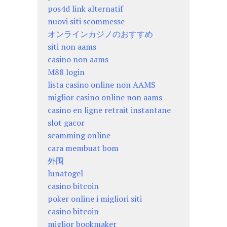
pos4d link alternatif
nuovi siti scommesse
オンラインカジノのおすすめ
siti non aams
casino non aams
M88 login
lista casino online non AAMS
miglior casino online non aams
casino en ligne retrait instantane
slot gacor
scamming online
cara membuat bom
外围
lunatogel
casino bitcoin
poker online i migliori siti
casino bitcoin
miglior bookmaker