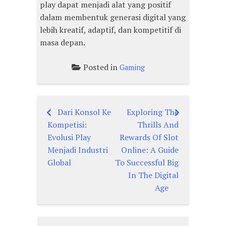
play dapat menjadi alat yang positif
dalam membentuk generasi digital yang
lebih kreatif, adaptif, dan kompetitif di
masa depan.
Posted in
Gaming
Dari Konsol Ke
Exploring The
Post
Kompetisi:
Thrills And
navigation
Evolusi Play
Rewards Of Slot
Menjadi Industri
Online: A Guide
Global
To Successful Big
In The Digital
Age