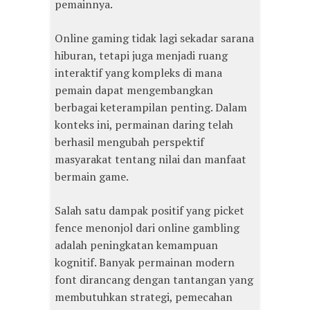
pemainnya.
Online gaming tidak lagi sekadar sarana
hiburan, tetapi juga menjadi ruang
interaktif yang kompleks di mana
pemain dapat mengembangkan
berbagai keterampilan penting. Dalam
konteks ini, permainan daring telah
berhasil mengubah perspektif
masyarakat tentang nilai dan manfaat
bermain game.
Salah satu dampak positif yang picket
fence menonjol dari online gambling
adalah peningkatan kemampuan
kognitif. Banyak permainan modern
font dirancang dengan tantangan yang
membutuhkan strategi, pemecahan