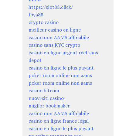
https://slot88.click/
foya88
crypto casino
meilleur casino en ligne
casino non AAMS affidabile
casino sans KYC crypto
casino en ligne argent reel sans
depot
casino en ligne le plus payant
poker room online non aams
poker room online non aams
casino bitcoin
nuovi siti casino
miglior bookmaker
casino non AAMS affidabile
casino en ligne france légal
casino en ligne le plus payant