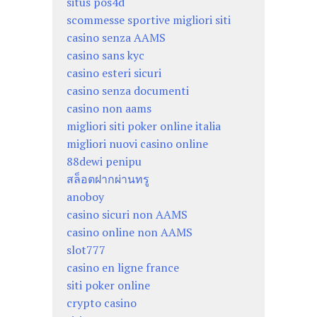
situs pos4d
scommesse sportive migliori siti
casino senza AAMS
casino sans kyc
casino esteri sicuri
casino senza documenti
casino non aams
migliori siti poker online italia
migliori nuovi casino online
88dewi penipu
สล็อตฝากผ่านทรู
anoboy
casino sicuri non AAMS
casino online non AAMS
slot777
casino en ligne france
siti poker online
crypto casino