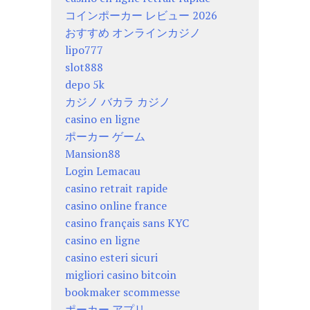
コインポーカー レビュー 2026
おすすめ オンラインカジノ
lipo777
slot888
depo 5k
カジノ バカラ カジノ
casino en ligne
ポーカー ゲーム
Mansion88
Login Lemacau
casino retrait rapide
casino online france
casino français sans KYC
casino en ligne
casino esteri sicuri
migliori casino bitcoin
bookmaker scommesse
ポーカー アプリ