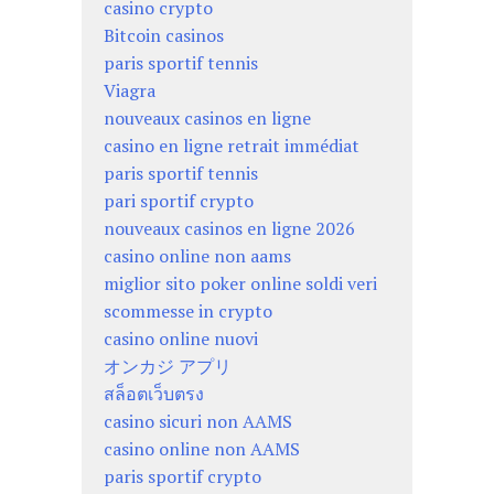
casino crypto
Bitcoin casinos
paris sportif tennis
Viagra
nouveaux casinos en ligne
casino en ligne retrait immédiat
paris sportif tennis
pari sportif crypto
nouveaux casinos en ligne 2026
casino online non aams
miglior sito poker online soldi veri
scommesse in crypto
casino online nuovi
オンカジ アプリ
สล็อตเว็บตรง
casino sicuri non AAMS
casino online non AAMS
paris sportif crypto