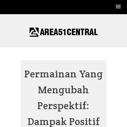
Skip
to
content
Permainan Yang
Mengubah
Perspektif:
Dampak Positif