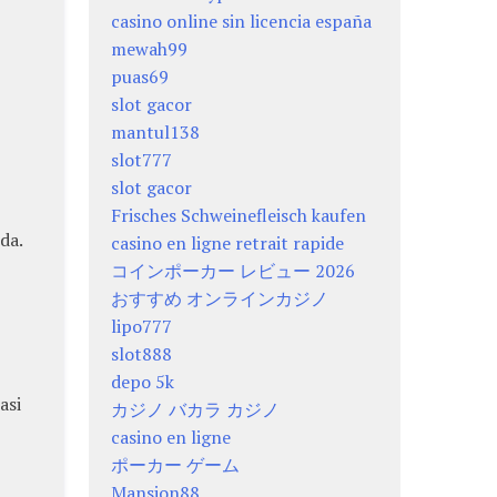
casino online sin licencia españa
mewah99
puas69
slot gacor
mantul138
slot777
slot gacor
Frisches Schweinefleisch kaufen
da.
casino en ligne retrait rapide
コインポーカー レビュー 2026
おすすめ オンラインカジノ
lipo777
slot888
depo 5k
asi
カジノ バカラ カジノ
casino en ligne
ポーカー ゲーム
Mansion88