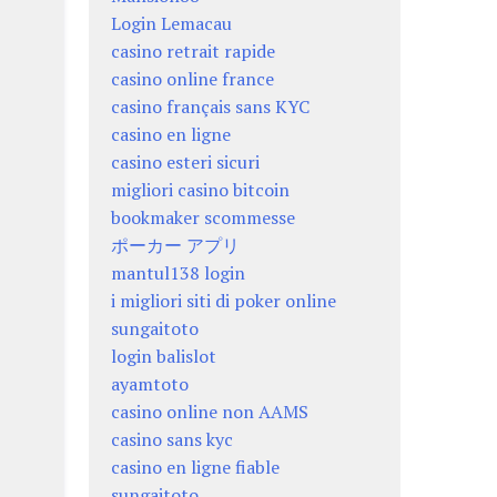
Login Lemacau
casino retrait rapide
casino online france
casino français sans KYC
casino en ligne
casino esteri sicuri
migliori casino bitcoin
bookmaker scommesse
ポーカー アプリ
mantul138 login
i migliori siti di poker online
sungaitoto
login balislot
ayamtoto
casino online non AAMS
casino sans kyc
casino en ligne fiable
sungaitoto