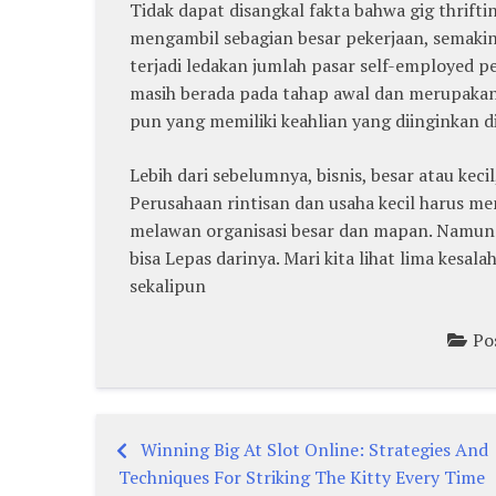
Tidak dapat disangkal fakta bahwa gig thrift
mengambil sebagian besar pekerjaan, semakin 
terjadi ledakan jumlah pasar self-employed 
masih berada pada tahap awal dan merupakan s
pun yang memiliki keahlian yang diinginkan 
Lebih dari sebelumnya, bisnis, besar atau kec
Perusahaan rintisan dan usaha kecil harus m
melawan organisasi besar dan mapan. Namun a
bisa Lepas darinya. Mari kita lihat lima kesal
sekalipun
Po
Winning Big At Slot Online: Strategies And
Post
Techniques For Striking The Kitty Every Time