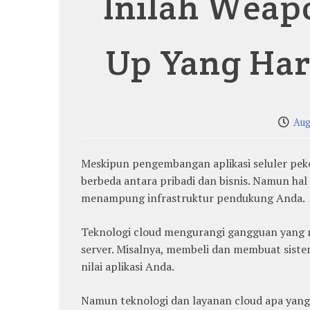
Inilah Weap
Up Yang Ha
Aug
Meskipun pengembangan aplikasi seluler peke
berbeda antara pribadi dan bisnis. Namun hal
menampung infrastruktur pendukung Anda.
Teknologi cloud mengurangi gangguan yang m
server. Misalnya, membeli dan membuat siste
nilai aplikasi Anda.
Namun teknologi dan layanan cloud apa yang