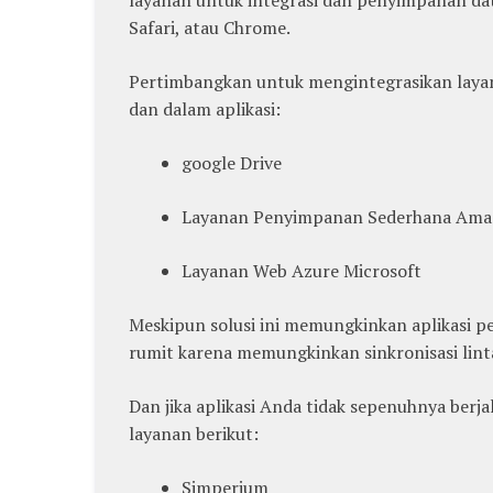
Safari, atau Chrome.
Pertimbangkan untuk mengintegrasikan laya
dan dalam aplikasi:
google Drive
Layanan Penyimpanan Sederhana Ama
Layanan Web Azure Microsoft
Meskipun solusi ini memungkinkan aplikasi pe
rumit karena memungkinkan sinkronisasi lint
Dan jika aplikasi Anda tidak sepenuhnya ber
layanan berikut:
Simperium