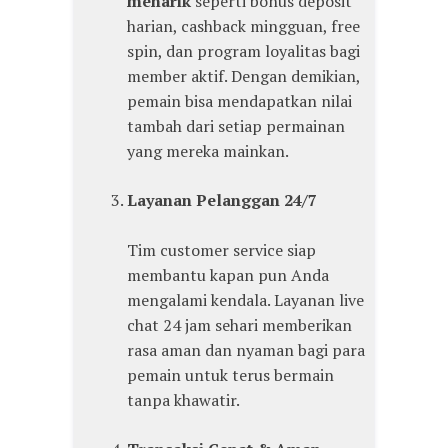
menarik
seperti bonus deposit
harian, cashback mingguan, free
spin, dan program loyalitas bagi
member aktif. Dengan demikian,
pemain bisa mendapatkan nilai
tambah dari setiap permainan
yang mereka mainkan.
Layanan Pelanggan 24/7
Tim customer service siap
membantu kapan pun Anda
mengalami kendala. Layanan live
chat 24 jam sehari memberikan
rasa aman dan nyaman bagi para
pemain untuk terus bermain
tanpa khawatir.