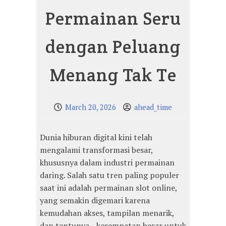
Permainan Seru
dengan Peluang
Menang Tak Te
March 20, 2026
ahead_time
Dunia hiburan digital kini telah
mengalami transformasi besar,
khususnya dalam industri permainan
daring. Salah satu tren paling populer
saat ini adalah permainan slot online,
yang semakin digemari karena
kemudahan akses, tampilan menarik,
dan tentunya—kesempatan besar untuk