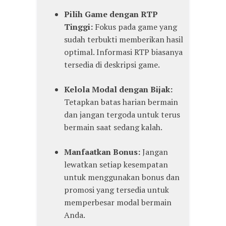
Pilih Game dengan RTP
Tinggi:
Fokus pada game yang
sudah terbukti memberikan hasil
optimal. Informasi RTP biasanya
tersedia di deskripsi game.
Kelola Modal dengan Bijak:
Tetapkan batas harian bermain
dan jangan tergoda untuk terus
bermain saat sedang kalah.
Manfaatkan Bonus:
Jangan
lewatkan setiap kesempatan
untuk menggunakan bonus dan
promosi yang tersedia untuk
memperbesar modal bermain
Anda.