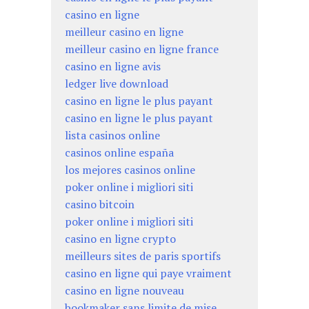
casino en ligne
meilleur casino en ligne
meilleur casino en ligne france
casino en ligne avis
ledger live download
casino en ligne le plus payant
casino en ligne le plus payant
lista casinos online
casinos online españa
los mejores casinos online
poker online i migliori siti
casino bitcoin
poker online i migliori siti
casino en ligne crypto
meilleurs sites de paris sportifs
casino en ligne qui paye vraiment
casino en ligne nouveau
bookmaker sans limite de mise