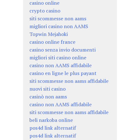
casino online
crypto casino
siti scommesse non aams
migliori casino non AAMS
Topwin Mejahoki
casino online france
casino senza invio documenti
migliori siti casino online
casino non AAMS affidabile
casino en ligne le plus payant
siti scommesse non aams affidabile
nuovi siti casino
casinò non aams
casino non AAMS affidabile
siti scommesse non aams affidabile
beli narkoba online
pos4d link alternatif
pos4d link alternatif