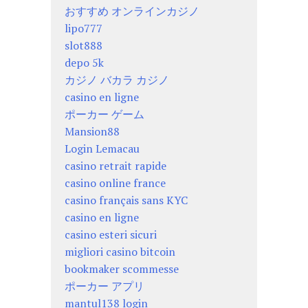
おすすめ オンラインカジノ
lipo777
slot888
depo 5k
カジノ バカラ カジノ
casino en ligne
ポーカー ゲーム
Mansion88
Login Lemacau
casino retrait rapide
casino online france
casino français sans KYC
casino en ligne
casino esteri sicuri
migliori casino bitcoin
bookmaker scommesse
ポーカー アプリ
mantul138 login