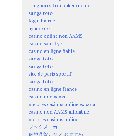
i migliori siti di poker online
sungaitoto
login balislot
ayamtoto
casino online non AAMS
casino sans kyc
casino en ligne fiable
sungaitoto
sungaitoto
site de paris sportif
sungaitoto
casino en ligne france
casino non aams
mejores casinos online españa
casino non AAMS affidabile
mejores casinos online
ブックメーカー
仮想通貨カジノ おすすめ