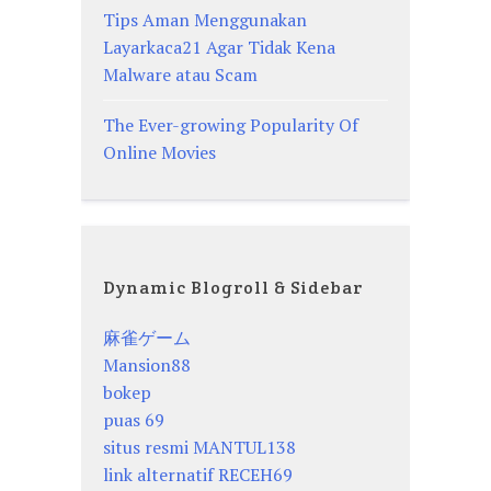
Tips Aman Menggunakan
Layarkaca21 Agar Tidak Kena
Malware atau Scam
The Ever-growing Popularity Of
Online Movies
Dynamic Blogroll & Sidebar
麻雀ゲーム
Mansion88
bokep
puas 69
situs resmi MANTUL138
link alternatif RECEH69