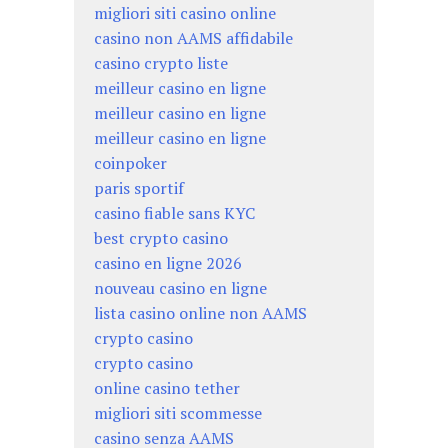
migliori siti casino online
casino non AAMS affidabile
casino crypto liste
meilleur casino en ligne
meilleur casino en ligne
meilleur casino en ligne
coinpoker
paris sportif
casino fiable sans KYC
best crypto casino
casino en ligne 2026
nouveau casino en ligne
lista casino online non AAMS
crypto casino
crypto casino
online casino tether
migliori siti scommesse
casino senza AAMS