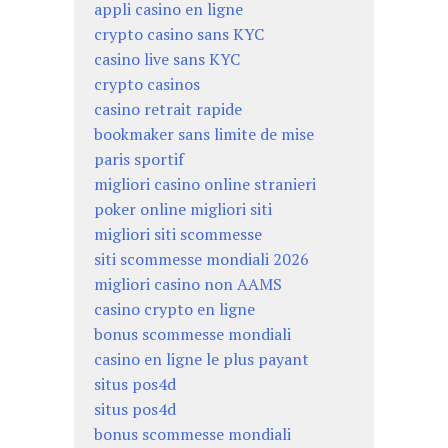
appli casino en ligne
crypto casino sans KYC
casino live sans KYC
crypto casinos
casino retrait rapide
bookmaker sans limite de mise
paris sportif
migliori casino online stranieri
poker online migliori siti
migliori siti scommesse
siti scommesse mondiali 2026
migliori casino non AAMS
casino crypto en ligne
bonus scommesse mondiali
casino en ligne le plus payant
situs pos4d
situs pos4d
bonus scommesse mondiali