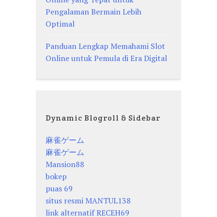
Pengalaman Bermain Lebih
Optimal
Panduan Lengkap Memahami Slot
Online untuk Pemula di Era Digital
Dynamic Blogroll & Sidebar
麻雀ゲーム
麻雀ゲーム
Mansion88
bokep
puas 69
situs resmi MANTUL138
link alternatif RECEH69