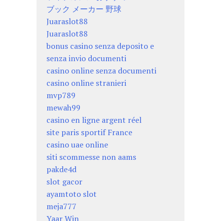
ブック メーカー 野球
Juaraslot88
Juaraslot88
bonus casino senza deposito e
senza invio documenti
casino online senza documenti
casino online stranieri
mvp789
mewah99
casino en ligne argent réel
site paris sportif France
casino uae online
siti scommesse non aams
pakde4d
slot gacor
ayamtoto slot
meja777
Yaar Win