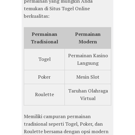
permainan yang mungkin Anda
temukan di Situs Togel Online
berkualitas:
Permainan
Permainan
Tradisional
Modern
Permainan Kasino
Togel
Langsung
Poker
Mesin Slot
Taruhan Olahraga
Roulette
Virtual
Memiliki campuran permainan
tradisional seperti Togel, Poker, dan
Roulette bersama dengan opsi modern