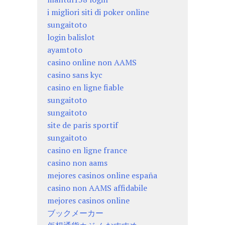
i migliori siti di poker online
sungaitoto
login balislot
ayamtoto
casino online non AAMS
casino sans kyc
casino en ligne fiable
sungaitoto
sungaitoto
site de paris sportif
sungaitoto
casino en ligne france
casino non aams
mejores casinos online españa
casino non AAMS affidabile
mejores casinos online
ブックメーカー