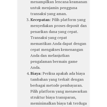
menampilkan lencana keamanan
untuk menjamin pengguna
transaksi yang aman.
Kecepatan
: Pilih platform yang
menyediakan proses deposit dan
penarikan dana yang cepat.
Transaksi yang cepat
memastikan Anda dapat dengan
cepat mengakses kemenangan
Anda dan melanjutkan
pengalaman bermain game
Anda.
Biaya
: Periksa apakah ada biaya
tambahan yang terkait dengan
berbagai metode pembayaran.
Pilih platform yang menawarkan
struktur biaya transparan,
meminimalkan biaya tak terduga