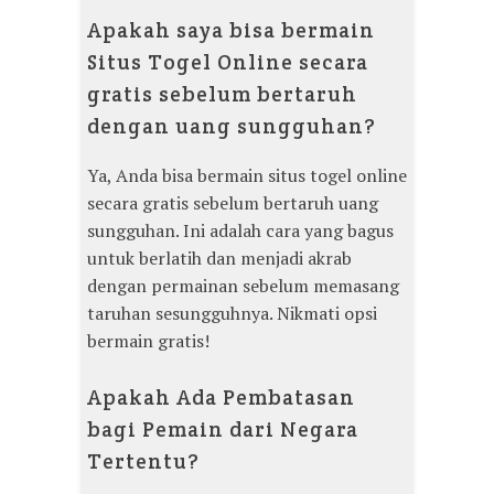
Apakah saya bisa bermain
Situs Togel Online secara
gratis sebelum bertaruh
dengan uang sungguhan?
Ya, Anda bisa bermain situs togel online
secara gratis sebelum bertaruh uang
sungguhan. Ini adalah cara yang bagus
untuk berlatih dan menjadi akrab
dengan permainan sebelum memasang
taruhan sesungguhnya. Nikmati opsi
bermain gratis!
Apakah Ada Pembatasan
bagi Pemain dari Negara
Tertentu?