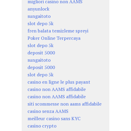
migliori casino non AAMS
anyunlock
sungaitoto
slot depo 5k
fren balata temizleme spreyi
Poker Online Terpercaya
slot depo 5k
deposit 5000
sungaitoto
deposit 5000
slot depo 5k
casino en ligne le plus payant
casino non AAMS affidabile
casino non AAMS affidabile
siti scommesse non aams affidabile
casino senza AAMS
meilleur casino sans KYC
casino crypto