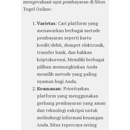
mengevaluasi opsi pembayaran di Situs
Togel Online:
Varietas
: Cari platform yang
menawarkan berbagai metode
pembayaran seperti kartu
kredit/debit, dompet elektronik,
transfer bank, dan bahkan
kriptokurensi. Memiliki berbagai
pilihan memungkinkan Anda
memilih metode yang paling
nyaman bagi Anda.
Keamanan
: Prioritaskan
platform yang menggunakan
gerbang pembayaran yang aman
dan teknologi enkripsi untuk
melindungi informasi keuangan
Anda. Situs tepercaya sering