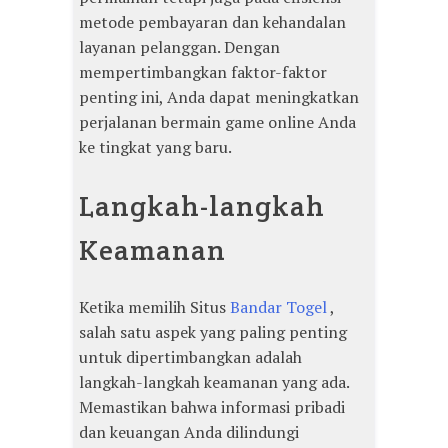
metode pembayaran dan kehandalan
layanan pelanggan. Dengan
mempertimbangkan faktor-faktor
penting ini, Anda dapat meningkatkan
perjalanan bermain game online Anda
ke tingkat yang baru.
Langkah-langkah
Keamanan
Ketika memilih Situs
Bandar Togel
,
salah satu aspek yang paling penting
untuk dipertimbangkan adalah
langkah-langkah keamanan yang ada.
Memastikan bahwa informasi pribadi
dan keuangan Anda dilindungi