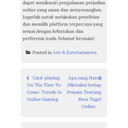
dapat menikmati pengalaman perjudian
online yang aman dan menyenangkan.
Ingatlah untuk melakukan penelitian
dan memilih platform terpercaya yang
sesuai dengan kebutuhan dan
preferensi Anda. Selamat bermain!
Posted in
Arts & Entertainments
Card-playing
Apa yang Harus
Post
On The Time To
Diketahui Setiap
navigation
Come: Trends In
Pemain Tentang
Online Gaming
Situs Togel
Online