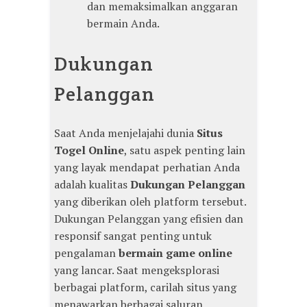
dan memaksimalkan anggaran
bermain Anda.
Dukungan
Pelanggan
Saat Anda menjelajahi dunia
Situs
Togel Online
, satu aspek penting lain
yang layak mendapat perhatian Anda
adalah kualitas
Dukungan Pelanggan
yang diberikan oleh platform tersebut.
Dukungan Pelanggan yang efisien dan
responsif sangat penting untuk
pengalaman
bermain game online
yang lancar. Saat mengeksplorasi
berbagai platform, carilah situs yang
menawarkan berbagai saluran