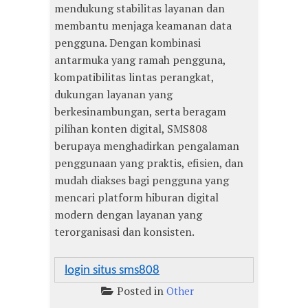
mendukung stabilitas layanan dan
membantu menjaga keamanan data
pengguna. Dengan kombinasi
antarmuka yang ramah pengguna,
kompatibilitas lintas perangkat,
dukungan layanan yang
berkesinambungan, serta beragam
pilihan konten digital, SMS808
berupaya menghadirkan pengalaman
penggunaan yang praktis, efisien, dan
mudah diakses bagi pengguna yang
mencari platform hiburan digital
modern dengan layanan yang
terorganisasi dan konsisten.
login situs sms808
Posted in
Other