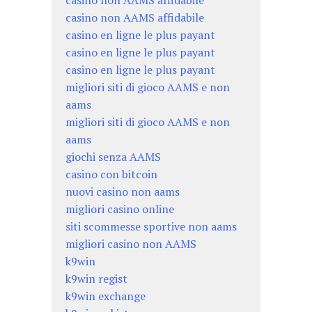
casino non AAMS affidabile
casino non AAMS affidabile
casino en ligne le plus payant
casino en ligne le plus payant
casino en ligne le plus payant
migliori siti di gioco AAMS e non
aams
migliori siti di gioco AAMS e non
aams
giochi senza AAMS
casino con bitcoin
nuovi casino non aams
migliori casino online
siti scommesse sportive non aams
migliori casino non AAMS
k9win
k9win regist
k9win exchange