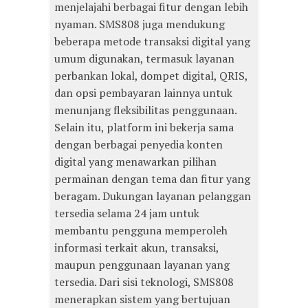
menjelajahi berbagai fitur dengan lebih
nyaman. SMS808 juga mendukung
beberapa metode transaksi digital yang
umum digunakan, termasuk layanan
perbankan lokal, dompet digital, QRIS,
dan opsi pembayaran lainnya untuk
menunjang fleksibilitas penggunaan.
Selain itu, platform ini bekerja sama
dengan berbagai penyedia konten
digital yang menawarkan pilihan
permainan dengan tema dan fitur yang
beragam. Dukungan layanan pelanggan
tersedia selama 24 jam untuk
membantu pengguna memperoleh
informasi terkait akun, transaksi,
maupun penggunaan layanan yang
tersedia. Dari sisi teknologi, SMS808
menerapkan sistem yang bertujuan