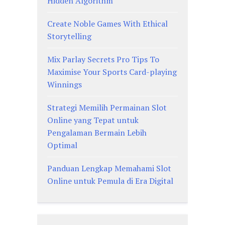
Hidden Algorithm
Create Noble Games With Ethical
Storytelling
Mix Parlay Secrets Pro Tips To
Maximise Your Sports Card-playing
Winnings
Strategi Memilih Permainan Slot
Online yang Tepat untuk
Pengalaman Bermain Lebih
Optimal
Panduan Lengkap Memahami Slot
Online untuk Pemula di Era Digital