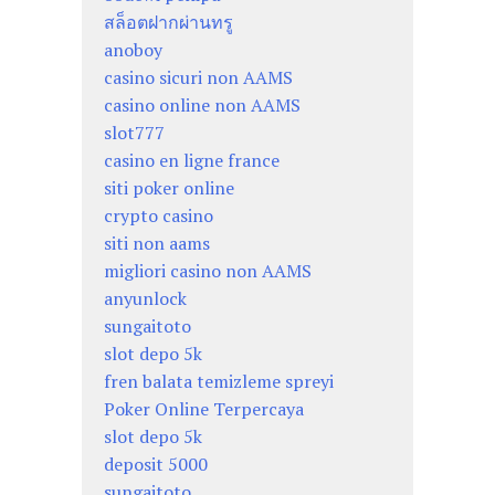
สล็อตฝากผ่านทรู
anoboy
casino sicuri non AAMS
casino online non AAMS
slot777
casino en ligne france
siti poker online
crypto casino
siti non aams
migliori casino non AAMS
anyunlock
sungaitoto
slot depo 5k
fren balata temizleme spreyi
Poker Online Terpercaya
slot depo 5k
deposit 5000
sungaitoto