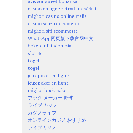
avis sur sweet bonanza
casino en ligne retrait immédiat
migliori casino online Italia
casino senza documenti
migliori siti scommesse
WhatsApp网页版下载官网中文
bokep full indonesia
slot 4d
togel
togel
jeux poker en ligne
jeux poker en ligne
miglior bookmaker
ブック メーカー 野球
ライブ カジノ
カジノライブ
オンラインカジノ おすすめ
ライブカジノ