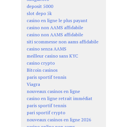
deposit 5000
slot depo 5k
casino en ligne le plus payant
casino non AAMS affidabile
casino non AAMS affidabile
siti scommesse non aams affidabile
casino senza AAMS
meilleur casino sans KYC
casino crypto
Bitcoin casinos
paris sportif tennis
Viagra
nouveaux casinos en ligne
casino en ligne retrait immédiat
paris sportif tennis
pari sportif crypto
nouveaux casinos en ligne 2026
casino online non aams