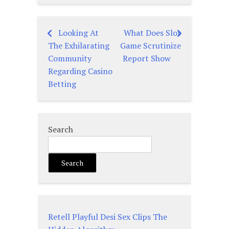
Looking At
What Does Slot
Post
The Exhilarating
Game Scrutinize
navigation
Community
Report Show
Regarding Casino
Betting
Search
Search
Retell Playful Desi Sex Clips The