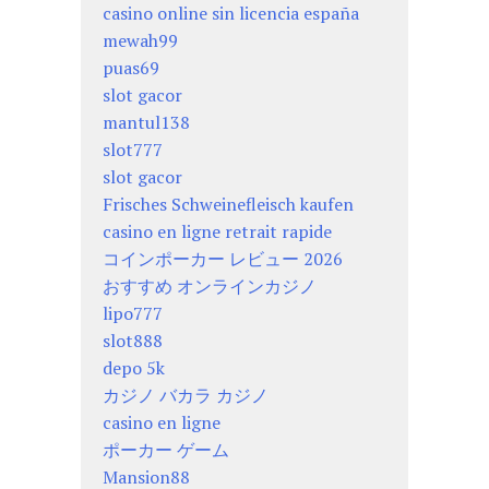
casino online sin licencia españa
mewah99
puas69
slot gacor
mantul138
slot777
slot gacor
Frisches Schweinefleisch kaufen
casino en ligne retrait rapide
コインポーカー レビュー 2026
おすすめ オンラインカジノ
lipo777
slot888
depo 5k
カジノ バカラ カジノ
casino en ligne
ポーカー ゲーム
Mansion88