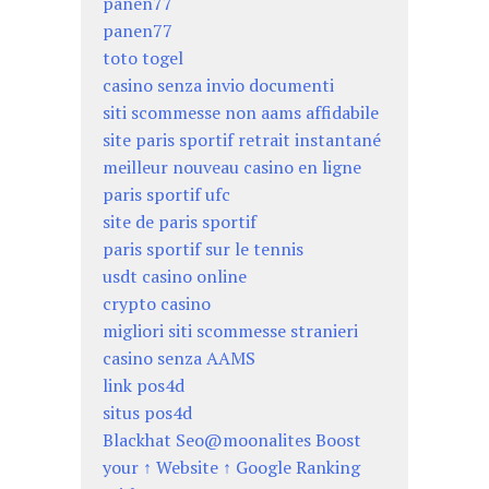
panen77
panen77
toto togel
casino senza invio documenti
siti scommesse non aams affidabile
site paris sportif retrait instantané
meilleur nouveau casino en ligne
paris sportif ufc
site de paris sportif
paris sportif sur le tennis
usdt casino online
crypto casino
migliori siti scommesse stranieri
casino senza AAMS
link pos4d
situs pos4d
Blackhat Seo@moonalites Boost
your ↑ Website ↑ Google Ranking