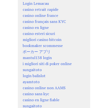
Login Lemacau
casino retrait rapide
casino online france
casino français sans KYC
casino en ligne
casino esteri sicuri
migliori casino bitcoin
bookmaker scommesse
ポーカー アプリ
mantul138 login
i migliori siti di poker online
sungaitoto
login balislot
ayamtoto
casino online non AAMS
casino sans kyc
casino en ligne fiable
sungaitoto