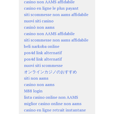
casino non AAMS affidabile
casino en ligne le plus payant
siti scommesse non aams affidabile
nuovi siti casino
casinò non aams
casino non AAMS affidabile
siti scommesse non aams affidabile
beli narkoba online
pos4d link alternatif
pos4d link alternatif
nuovi siti scommesse
オンラインカジノのおすすめ
siti non aams
casino non aams
M88 login
lista casino online non AAMS
miglior casino online non aams
casino en ligne retrait instantane