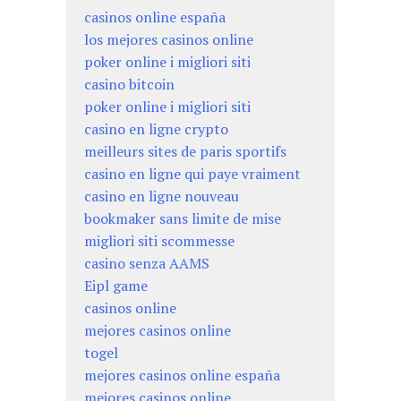
casinos online españa
los mejores casinos online
poker online i migliori siti
casino bitcoin
poker online i migliori siti
casino en ligne crypto
meilleurs sites de paris sportifs
casino en ligne qui paye vraiment
casino en ligne nouveau
bookmaker sans limite de mise
migliori siti scommesse
casino senza AAMS
Eipl game
casinos online
mejores casinos online
togel
mejores casinos online españa
mejores casinos online