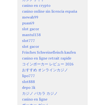
casino en crypto
casino online sin licencia españa
mewah99
puas69
slot gacor
mantul138
slot777
slot gacor
Frisches Schweinefleisch kaufen
casino en ligne retrait rapide
コインポーカー レビュー 2026
おすすめ オンラインカジノ
lipo777
slot888
depo 5k
カジノ バカラ カジノ
casino en ligne