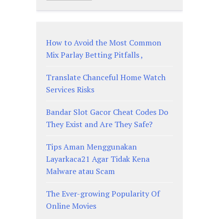
How to Avoid the Most Common
Mix Parlay Betting Pitfalls ,
Translate Chanceful Home Watch
Services Risks
Bandar Slot Gacor Cheat Codes Do
They Exist and Are They Safe?
Tips Aman Menggunakan
Layarkaca21 Agar Tidak Kena
Malware atau Scam
The Ever-growing Popularity Of
Online Movies