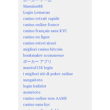
ポーカー ゲーム
Mansion88
Login Lemacau
casino retrait rapide
casino online france
casino français sans KYC
casino en ligne
casino esteri sicuri
migliori casino bitcoin
bookmaker scommesse
ポーカー アプリ
mantul138 login
i migliori siti di poker online
sungaitoto
login balislot
ayamtoto
casino online non AAMS
casino sans kyc