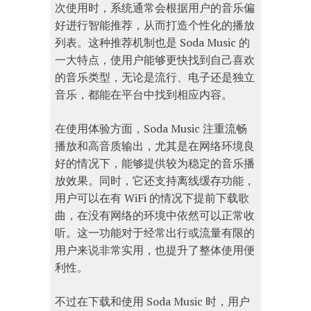
次使用时，系统通常会根据用户的音乐偏
好进行智能推荐，从而打造个性化的播放
列表。这种推荐机制也是 Soda Music 的
一大特点，使用户能够更快找到自己喜欢
的音乐类型，无论是流行、电子还是独立
音乐，都能在平台中找到相应内容。
在使用体验方面，Soda Music 注重流畅
播放和高音质输出，尤其是在网络环境良
好的情况下，能够提供较为稳定的音乐播
放效果。同时，它还支持离线缓存功能，
用户可以在有 WiFi 的情况下提前下载歌
曲，在没有网络的环境中依然可以正常收
听。这一功能对于经常出行或流量有限的
用户来说非常实用，也提升了整体使用便
利性。
不过在下载和使用 Soda Music 时，用户