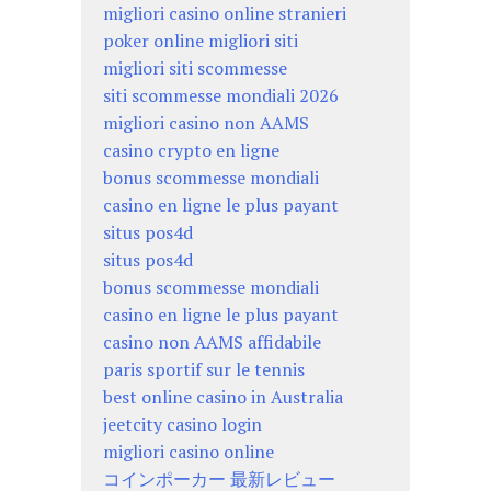
migliori casino online stranieri
poker online migliori siti
migliori siti scommesse
siti scommesse mondiali 2026
migliori casino non AAMS
casino crypto en ligne
bonus scommesse mondiali
casino en ligne le plus payant
situs pos4d
situs pos4d
bonus scommesse mondiali
casino en ligne le plus payant
casino non AAMS affidabile
paris sportif sur le tennis
best online casino in Australia
jeetcity casino login
migliori casino online
コインポーカー 最新レビュー