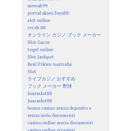
mewah99
portal akses foya88
slot online
receh 88
オンライン カジノ ブック メーカー
Slot Gacor
togel online
Slot Jackpot
Real Pokies Australia
Slot
ライブカジノ おすすめ
ブック メーカー 野球
Juaraslot88
Juaraslot88
bonus casino senza deposito e
senza invio documenti
casino online senza documenti
casino online stranieri