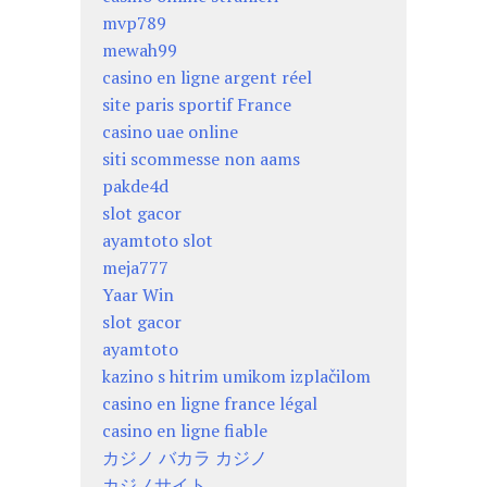
mvp789
mewah99
casino en ligne argent réel
site paris sportif France
casino uae online
siti scommesse non aams
pakde4d
slot gacor
ayamtoto slot
meja777
Yaar Win
slot gacor
ayamtoto
kazino s hitrim umikom izplačilom
casino en ligne france légal
casino en ligne fiable
カジノ バカラ カジノ
カジノサイト