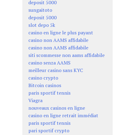
deposit 5000
sungaitoto
deposit 5000
slot depo 5k
casino en ligne le plus payant
casino non AAMS affidabile
casino non AAMS affidabile
siti scommesse non aams affidabile
casino senza AAMS
meilleur casino sans KYC
casino crypto
Bitcoin casinos
paris sportif tennis
Viagra
nouveaux casinos en ligne
casino en ligne retrait immédiat
paris sportif tennis
pari sportif crypto