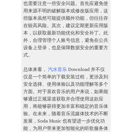
也需要注意一些安全问题。首先应避免使
用来源不明的破解版本或修改版应用，这
些版本虽然可能提供额外功能，但往往存
在较高风险。其次，建议定期更新应用版
本，以获取最新功能优化和安全补丁。此
外，合理管理个人账号信息，避免在公共
设备上登录，也是保障数据安全的重要方
式。
总体来看，
汽水音乐
Download 并不仅
仅是一个简单的下载安装过程，更涉及到
安全选择、使用体验以及功能理解等多个
方面。对于喜欢音乐的用户来说，如果能
够通过正规渠道获取并合理使用这款应
用，将能够获得更加丰富和稳定的音乐体
验。在未来，随着音乐流媒体技术的不断
发展，Soda Music 也有望进一步优化功
能，为用户带来更加智能化的听歌服务体