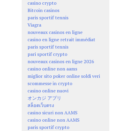
casino crypto
Bitcoin casinos
paris sportif tennis
Viagra
nouveaux casinos en ligne
casino en ligne retrait immédiat
paris sportif tennis
pari sportif crypto
nouveaux casinos en ligne 2026
casino online non aams
miglior sito poker online soldi veri
scommesse in crypto
casino online nuovi
オンカジ アプリ
สล็อตเว็บตรง
casino sicuri non AAMS
casino online non AAMS
paris sportif crypto