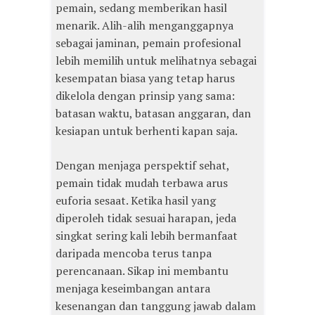
pemain, sedang memberikan hasil
menarik. Alih-alih menganggapnya
sebagai jaminan, pemain profesional
lebih memilih untuk melihatnya sebagai
kesempatan biasa yang tetap harus
dikelola dengan prinsip yang sama:
batasan waktu, batasan anggaran, dan
kesiapan untuk berhenti kapan saja.
Dengan menjaga perspektif sehat,
pemain tidak mudah terbawa arus
euforia sesaat. Ketika hasil yang
diperoleh tidak sesuai harapan, jeda
singkat sering kali lebih bermanfaat
daripada mencoba terus tanpa
perencanaan. Sikap ini membantu
menjaga keseimbangan antara
kesenangan dan tanggung jawab dalam