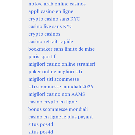
no kyc arab online casinos
appli casino en ligne
crypto casino sans KYC
casino live sans KYC
crypto casinos
casino retrait rapide
bookmaker sans limite de mise
paris sportif
migliori casino online stranieri
poker online migliori siti
migliori siti scommesse
siti scommesse mondiali 2026
migliori casino non AAMS
casino crypto en ligne
bonus scommesse mondiali
casino en ligne le plus payant
situs pos4d
situs pos4d