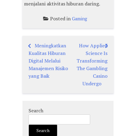
menjalani aktivitas hiburan daring.
Posted in
Gaming
Meningkatkan
How Applied
Post
Kualitas Hiburan
Science Is
navigation
Digital Melalui
Transforming
Manajemen Risiko
The Gambling
yang Baik
Casino
Undergo
Search
Search