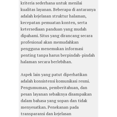
kriteria sederhana untuk menilai
kualitas layanan. Beberapa di antaranya
adalah kejelasan struktur halaman,
kecepatan pemuatan konten, serta
ketersediaan panduan yang mudah
dipahami. Situs yang dirancang secara
profesional akan memudahkan
pengguna menemukan informasi
penting tanpa harus berpindah-pindah
halaman secara berlebihan.
Aspek lain yang patut diperhatikan
adalah konsistensi komunikasi resmi.
Pengumuman, pemberitahuan, dan
pesan layanan sebaiknya disampaikan
dalam bahasa yang sopan dan tidak
menyesatkan. Penekanan pada
transparansi dan kejelasan