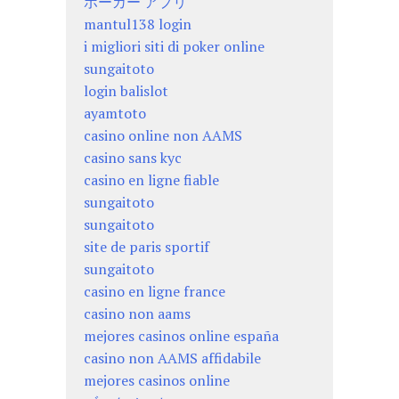
ポーカー アプリ
mantul138 login
i migliori siti di poker online
sungaitoto
login balislot
ayamtoto
casino online non AAMS
casino sans kyc
casino en ligne fiable
sungaitoto
sungaitoto
site de paris sportif
sungaitoto
casino en ligne france
casino non aams
mejores casinos online españa
casino non AAMS affidabile
mejores casinos online