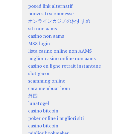
pos4d link alternatif
nuovi siti scommesse
オンラインカジノのおすすめ
siti non aams
casino non aams
M88 login
lista casino online non AAMS
miglior casino online non aams
casino en ligne retrait instantane
slot gacor
scamming online
cara membuat bom
外围
lunatogel
casino bitcoin
poker online i migliori siti
casino bitcoin
miglior bookmaker