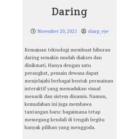
Daring
November 20, 2025
sharp_eye
Kemajuan teknologi membuat hiburan
daring semakin mudah diakses dan
dinikmati. Hanya dengan satu
perangkat, pemain dewasa dapat
menjelajahi berbagai bentuk permainan
interaktif yang memadukan visual
menarik dan sistem dinamis. Namun,
kemudahan ini juga membawa
tantangan baru: bagaimana tetap
memegang kendali di tengah begitu
banyak pilihan yang menggoda.