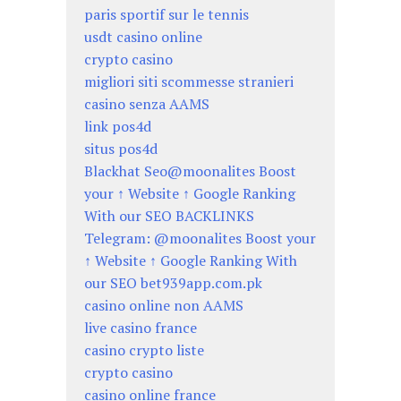
paris sportif sur le tennis
usdt casino online
crypto casino
migliori siti scommesse stranieri
casino senza AAMS
link pos4d
situs pos4d
Blackhat Seo@moonalites Boost
your ↑ Website ↑ Google Ranking
With our SEO BACKLINKS
Telegram: @moonalites Boost your
↑ Website ↑ Google Ranking With
our SEO bet939app.com.pk
casino online non AAMS
live casino france
casino crypto liste
crypto casino
casino online france