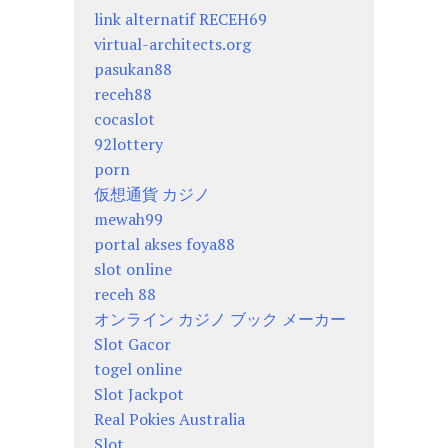
link alternatif RECEH69
virtual-architects.org
pasukan88
receh88
cocaslot
92lottery
porn
仮想通貨 カジノ
mewah99
portal akses foya88
slot online
receh 88
オンライン カジノ ブック メーカー
Slot Gacor
togel online
Slot Jackpot
Real Pokies Australia
Slot