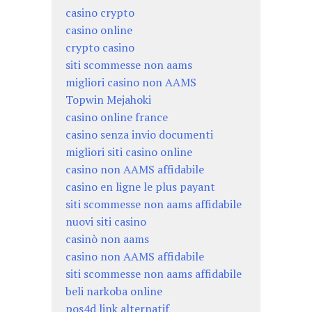
casino crypto
casino online
crypto casino
siti scommesse non aams
migliori casino non AAMS
Topwin Mejahoki
casino online france
casino senza invio documenti
migliori siti casino online
casino non AAMS affidabile
casino en ligne le plus payant
siti scommesse non aams affidabile
nuovi siti casino
casinò non aams
casino non AAMS affidabile
siti scommesse non aams affidabile
beli narkoba online
pos4d link alternatif