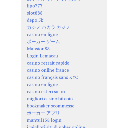
lipo777
slot888
depo 5k
カジノ バカラ カジノ
casino en ligne
ポーカー ゲーム
Mansion88
Login Lemacau
casino retrait rapide
casino online france
casino français sans KYC
casino en ligne
casino esteri sicuri
migliori casino bitcoin
bookmaker scommesse
ポーカー アプリ
mantul138 login
i migliori siti di poker online