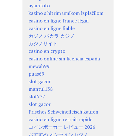
ayamtoto
kazino s hitrim umikom izplačilom
casino en ligne france légal
casino en ligne fiable
カジノ バカラ カジノ
カジノサイト
casino en crypto
casino online sin licencia españa
mewah99
puas69
slot gacor
mantul138
slot777
slot gacor
Frisches Schweinefleisch kaufen
casino en ligne retrait rapide
コインポーカー レビュー 2026
おすすめ オンラインカジノ