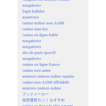
sungaitoto
login balislot
ayamtoto
casino online non AAMS
casino sans kyc
casino en ligne fiable
sungaitoto
sungaitoto
site de paris sportif
sungaitoto
casino en ligne france
casino non aams
mejores casinos online españa
casino non AAMS affidabile
mejores casinos online
ブックメーカー
仮想通貨カジノ おすすめ
casino en ligne le plus payant