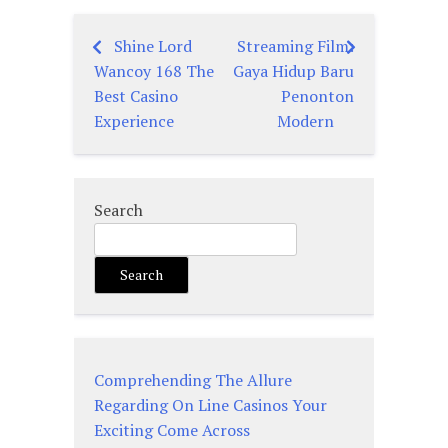
Shine Lord
Streaming Film:
Post
Wancoy 168 The
Gaya Hidup Baru
navigation
Best Casino
Penonton
Experience
Modern
Search
Search
Comprehending The Allure
Regarding On Line Casinos Your
Exciting Come Across