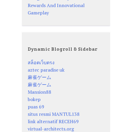
Rewards And Innovational
Gameplay
Dynamic Blogroll & Sidebar
สล็อตเว็บตรง
aztec paradise uk
麻雀ゲーム
麻雀ゲーム
Mansion88
bokep
puas 69
situs resmi MANTUL138
link alternatif RECEH69
virtual-architects.org