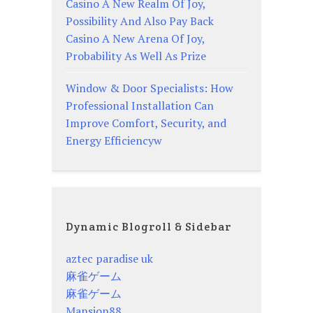
Casino A New Realm Of Joy,
Possibility And Also Pay Back
Casino A New Arena Of Joy,
Probability As Well As Prize
Window & Door Specialists: How
Professional Installation Can
Improve Comfort, Security, and
Energy Efficiencyw
Dynamic Blogroll & Sidebar
aztec paradise uk
麻雀ゲーム
麻雀ゲーム
Mansion88