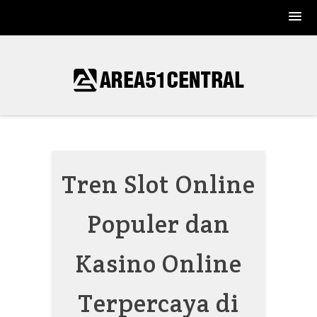
Skip
to
content
Tren Slot Online
Populer dan
Kasino Online
Terpercaya di