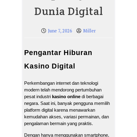
Dunia Digital
June 7, 2026
Miller
Pengantar Hiburan 
Kasino Digital
Perkembangan internet dan teknologi 
modern telah mendorong pertumbuhan 
pesat industri 
kasino online
 di berbagai 
negara. Saat ini, banyak pengguna memilih 
platform digital karena menawarkan 
kemudahan akses, variasi permainan, dan 
pengalaman bermain yang praktis.
Dengan hanya menggunakan smartphone, 