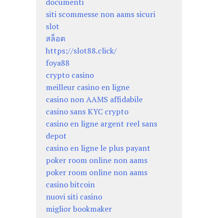
documenti
siti scommesse non aams sicuri
slot
สล็อต
https://slot88.click/
foya88
crypto casino
meilleur casino en ligne
casino non AAMS affidabile
casino sans KYC crypto
casino en ligne argent reel sans
depot
casino en ligne le plus payant
poker room online non aams
poker room online non aams
casino bitcoin
nuovi siti casino
miglior bookmaker