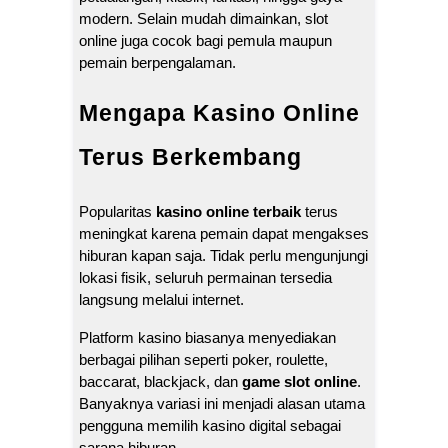
modern. Selain mudah dimainkan, slot 
online juga cocok bagi pemula maupun 
pemain berpengalaman.
Mengapa Kasino Online 
Terus Berkembang
Popularitas 
kasino online terbaik
 terus 
meningkat karena pemain dapat mengakses 
hiburan kapan saja. Tidak perlu mengunjungi 
lokasi fisik, seluruh permainan tersedia 
langsung melalui internet.
Platform kasino biasanya menyediakan 
berbagai pilihan seperti poker, roulette, 
baccarat, blackjack, dan 
game slot online
. 
Banyaknya variasi ini menjadi alasan utama 
pengguna memilih kasino digital sebagai 