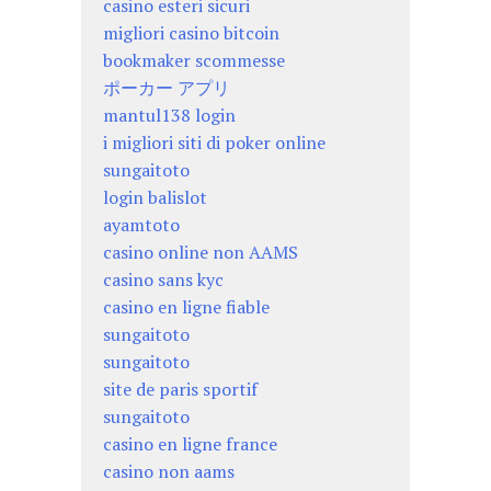
casino esteri sicuri
migliori casino bitcoin
bookmaker scommesse
ポーカー アプリ
mantul138 login
i migliori siti di poker online
sungaitoto
login balislot
ayamtoto
casino online non AAMS
casino sans kyc
casino en ligne fiable
sungaitoto
sungaitoto
site de paris sportif
sungaitoto
casino en ligne france
casino non aams