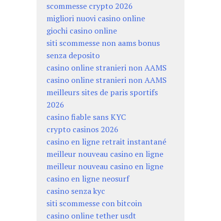
scommesse crypto 2026
migliori nuovi casino online
giochi casino online
siti scommesse non aams bonus
senza deposito
casino online stranieri non AAMS
casino online stranieri non AAMS
meilleurs sites de paris sportifs
2026
casino fiable sans KYC
crypto casinos 2026
casino en ligne retrait instantané
meilleur nouveau casino en ligne
meilleur nouveau casino en ligne
casino en ligne neosurf
casino senza kyc
siti scommesse con bitcoin
casino online tether usdt