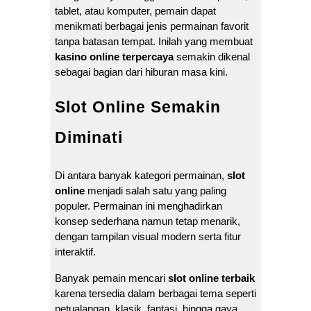
tablet, atau komputer, pemain dapat 
menikmati berbagai jenis permainan favorit 
tanpa batasan tempat. Inilah yang membuat 
kasino online terpercaya
 semakin dikenal 
sebagai bagian dari hiburan masa kini.
Slot Online Semakin 
Diminati
Di antara banyak kategori permainan, 
slot 
online
 menjadi salah satu yang paling 
populer. Permainan ini menghadirkan 
konsep sederhana namun tetap menarik, 
dengan tampilan visual modern serta fitur 
interaktif.
Banyak pemain mencari 
slot online terbaik
karena tersedia dalam berbagai tema seperti 
petualangan, klasik, fantasi, hingga gaya 