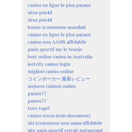
casino en ligne le plus payant
situs pos4d
situs pos4d
bonus scommesse mondiali
casino en ligne le plus payant
casino non AAMS affidabile
paris sportif sur le tennis
best online casino in Australia
jeetcity casino login
migliori casino online
コインポーカー 最新レビュー
mejores casinos online
panen77
panen77
toto togel
casino senza invio documenti
siti scommesse non aams affidabile
site paris sportif retrait instantané