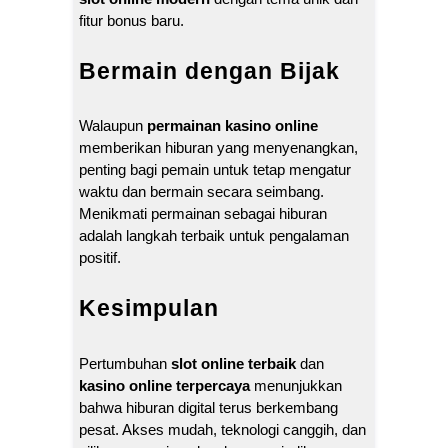
fitur bonus baru.
Bermain dengan Bijak
Walaupun 
permainan kasino online
memberikan hiburan yang menyenangkan, 
penting bagi pemain untuk tetap mengatur 
waktu dan bermain secara seimbang. 
Menikmati permainan sebagai hiburan 
adalah langkah terbaik untuk pengalaman 
positif.
Kesimpulan
Pertumbuhan 
slot online terbaik
 dan 
kasino online terpercaya
 menunjukkan 
bahwa hiburan digital terus berkembang 
pesat. Akses mudah, teknologi canggih, dan 