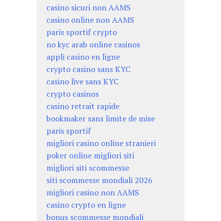
casino sicuri non AAMS
casino online non AAMS
paris sportif crypto
no kyc arab online casinos
appli casino en ligne
crypto casino sans KYC
casino live sans KYC
crypto casinos
casino retrait rapide
bookmaker sans limite de mise
paris sportif
migliori casino online stranieri
poker online migliori siti
migliori siti scommesse
siti scommesse mondiali 2026
migliori casino non AAMS
casino crypto en ligne
bonus scommesse mondiali