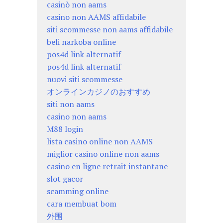
casinò non aams
casino non AAMS affidabile
siti scommesse non aams affidabile
beli narkoba online
pos4d link alternatif
pos4d link alternatif
nuovi siti scommesse
オンラインカジノのおすすめ
siti non aams
casino non aams
M88 login
lista casino online non AAMS
miglior casino online non aams
casino en ligne retrait instantane
slot gacor
scamming online
cara membuat bom
外围