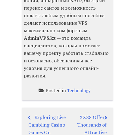
копии, аппаратный RAID, быстрый
перенос сайтов и возможность
оплаты любым удобным способом
делают использование VPS
максимально комфортным.
AdminVPS.kz
— это команда
специалистов, которая помогает
вашему проекту работать стабильно
и безопасно, обеспечивая все
условия для успешного онлайн-
развития.
Posted in
Technology
Exploring Live
XX88 Offers
Post
Gambling Casino
Thousands of
navigation
Games On
Attractive