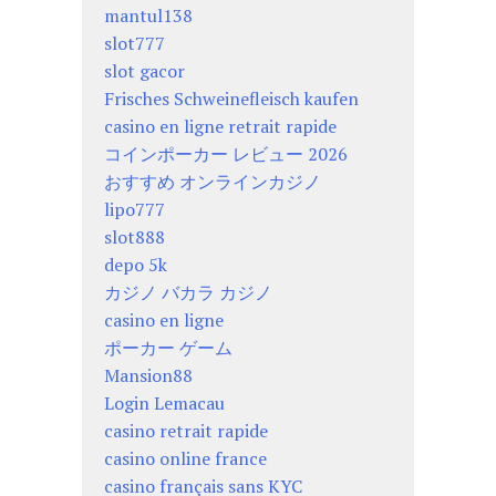
mantul138
slot777
slot gacor
Frisches Schweinefleisch kaufen
casino en ligne retrait rapide
コインポーカー レビュー 2026
おすすめ オンラインカジノ
lipo777
slot888
depo 5k
カジノ バカラ カジノ
casino en ligne
ポーカー ゲーム
Mansion88
Login Lemacau
casino retrait rapide
casino online france
casino français sans KYC