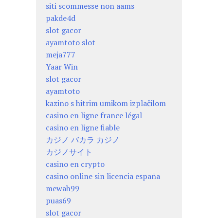
siti scommesse non aams
pakde4d
slot gacor
ayamtoto slot
meja777
Yaar Win
slot gacor
ayamtoto
kazino s hitrim umikom izplačilom
casino en ligne france légal
casino en ligne fiable
カジノ バカラ カジノ
カジノサイト
casino en crypto
casino online sin licencia españa
mewah99
puas69
slot gacor