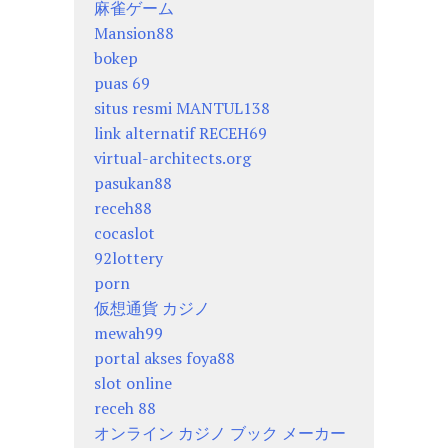
麻雀ゲーム
Mansion88
bokep
puas 69
situs resmi MANTUL138
link alternatif RECEH69
virtual-architects.org
pasukan88
receh88
cocaslot
92lottery
porn
仮想通貨 カジノ
mewah99
portal akses foya88
slot online
receh 88
オンライン カジノ ブック メーカー