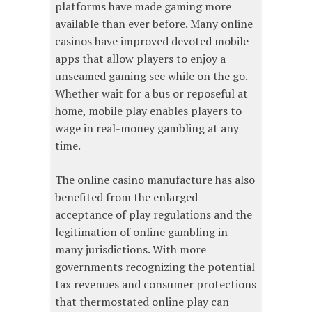
platforms have made gaming more
available than ever before. Many online
casinos have improved devoted mobile
apps that allow players to enjoy a
unseamed gaming see while on the go.
Whether wait for a bus or reposeful at
home, mobile play enables players to
wage in real-money gambling at any
time.
The online casino manufacture has also
benefited from the enlarged
acceptance of play regulations and the
legitimation of online gambling in
many jurisdictions. With more
governments recognizing the potential
tax revenues and consumer protections
that thermostated online play can