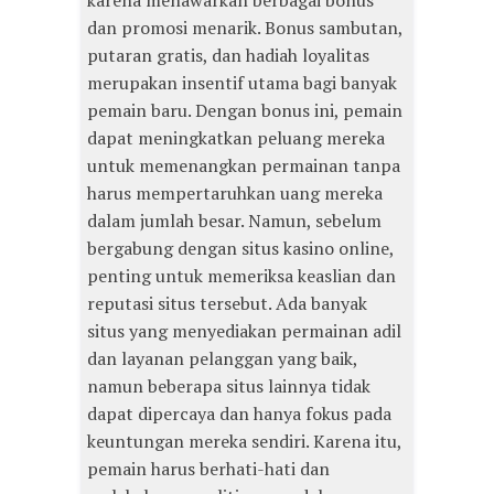
karena menawarkan berbagai bonus
dan promosi menarik. Bonus sambutan,
putaran gratis, dan hadiah loyalitas
merupakan insentif utama bagi banyak
pemain baru. Dengan bonus ini, pemain
dapat meningkatkan peluang mereka
untuk memenangkan permainan tanpa
harus mempertaruhkan uang mereka
dalam jumlah besar. Namun, sebelum
bergabung dengan situs kasino online,
penting untuk memeriksa keaslian dan
reputasi situs tersebut. Ada banyak
situs yang menyediakan permainan adil
dan layanan pelanggan yang baik,
namun beberapa situs lainnya tidak
dapat dipercaya dan hanya fokus pada
keuntungan mereka sendiri. Karena itu,
pemain harus berhati-hati dan