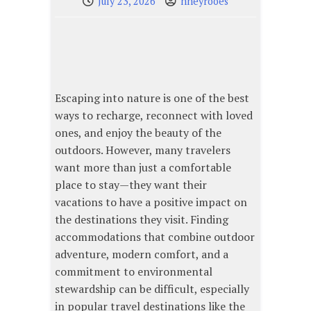
July 23, 2026
hneyrooes
Escaping into nature is one of the best
ways to recharge, reconnect with loved
ones, and enjoy the beauty of the
outdoors. However, many travelers
want more than just a comfortable
place to stay—they want their
vacations to have a positive impact on
the destinations they visit. Finding
accommodations that combine outdoor
adventure, modern comfort, and a
commitment to environmental
stewardship can be difficult, especially
in popular travel destinations like the