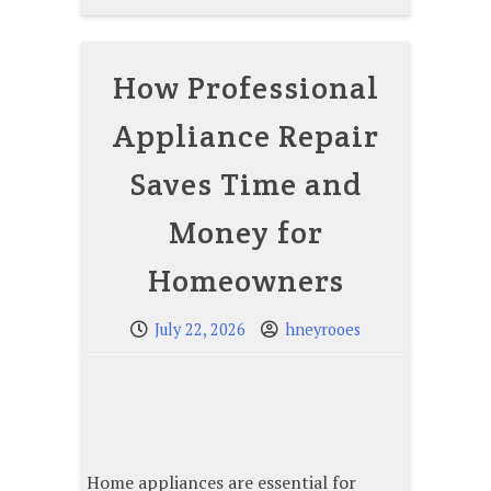
How Professional
Appliance Repair
Saves Time and
Money for
Homeowners
July 22, 2026
hneyrooes
Home appliances are essential for