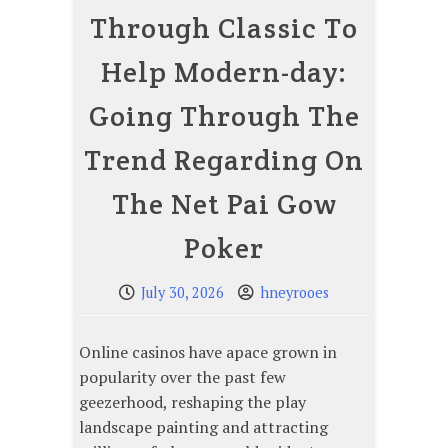
Through Classic To
Help Modern-day:
Going Through The
Trend Regarding On
The Net Pai Gow
Poker
July 30, 2026
hneyrooes
Online casinos have apace grown in
popularity over the past few
geezerhood, reshaping the play
landscape painting and attracting