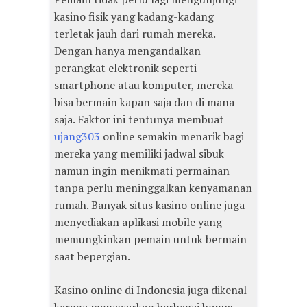
kasino fisik yang kadang-kadang
terletak jauh dari rumah mereka.
Dengan hanya mengandalkan
perangkat elektronik seperti
smartphone atau komputer, mereka
bisa bermain kapan saja dan di mana
saja. Faktor ini tentunya membuat
ujang303
online semakin menarik bagi
mereka yang memiliki jadwal sibuk
namun ingin menikmati permainan
tanpa perlu meninggalkan kenyamanan
rumah. Banyak situs kasino online juga
menyediakan aplikasi mobile yang
memungkinkan pemain untuk bermain
saat bepergian.
Kasino online di Indonesia juga dikenal