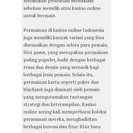
melakukan penelitian mendalam
sebelum memilih situs kasino online
untuk bermain.
Permainan di kasino online Indonesia
juga memiliki banyak variasi yang bisa
disesuaikan dengan selera para pemain.
Slot game, yang merupakan permainan
paling populer, hadir dengan berbagai
tema dan desain yang menarik bagi
berbagai jenis pemain. Selain itu,
permainan kartu seperti poker dan
blackjack juga diminati oleh pemain
yang mengutamakan tantangan
strategi dan keterampilan. Kasino
online sering kali memperbarui koleksi
permainan mereka, menghadirkan
berbagai inovasi dan fitur-fitur baru