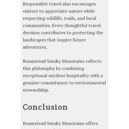
Responsible travel also encourages
visitors to appreciate nature while
respecting wildlife, trails, and local
communities. Every thoughtful travel
decision contributes to protecting the
landscapes that inspire future
adventures.
Roamstead Smoky Mountains reflects
this philosophy by combining
exceptional outdoor hospitality with a
genuine commitment to environmental
stewardship.
Conclusion
Roamstead Smoky Mountains offers