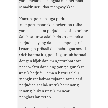
yang membuat pengalaman bermain
semakin seru dan mengasyikkan.
Namun, pemain juga perlu
mempertimbangkan beberapa risiko
yang ada dalam perjudian kasino online.
Salah satunya adalah risiko kecanduan
perjudian, yang dapat mempengaruhi
keuangan pribadi dan hubungan sosial.
Oleh karena itu, penting untuk bermain
dengan bijak dan mengatur batasan
pada waktu dan uang yang digunakan
untuk berjudi. Pemain harus selalu
mengingat bahwa tujuan utama dari
perjudian adalah untuk bersenang-
senang, bukan untuk mencari
penghasilan tetap.