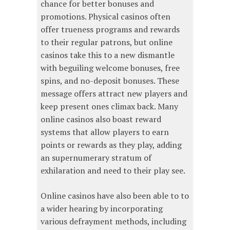
chance for better bonuses and
promotions. Physical casinos often
offer trueness programs and rewards
to their regular patrons, but online
casinos take this to a new dismantle
with beguiling welcome bonuses, free
spins, and no-deposit bonuses. These
message offers attract new players and
keep present ones climax back. Many
online casinos also boast reward
systems that allow players to earn
points or rewards as they play, adding
an supernumerary stratum of
exhilaration and need to their play see.
Online casinos have also been able to to
a wider hearing by incorporating
various defrayment methods, including